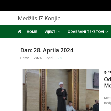
Skip
Skip
to
to
navigation
content
Medžlis IZ Konjic
HOME
VIJESTI
ODABRANI TEKSTOVI
Dan:
28. Aprila 2024.
Home
2024
April
28
28
Od
Me
Mekt
nedj