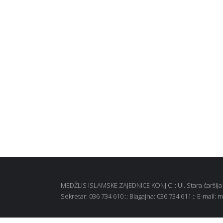
MEDŽLIS ISLAMSKE ZAJEDNICE KONJIC :: Ul. Stara čaršija b
Sekretar: 036 734 610 :: Blagajna: 036 734 611 :: E-mail: