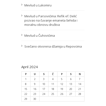
Mevlud u Lukomiru
Mevlud u Parsovićima: Refik ef. Delić
pozvao na čuvanje emaneta šehida i
moralnu obnovu društva
Mevlud u Čuhovićima
Svečano otvorena džamija u Repovcima
April 2024
P
U
S
Č
P
S
N
1
2
3
4
5
6
7
8
9
10
11
12
13
14
15
16
17
18
19
20
21
22
23
24
25
26
27
28
29
30