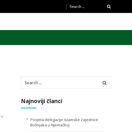
Search
for:
Search
for:
Najnoviji članci
 u
Posjeta delegacije Islamske zajednice
Bošnjaka u Njemačkoj