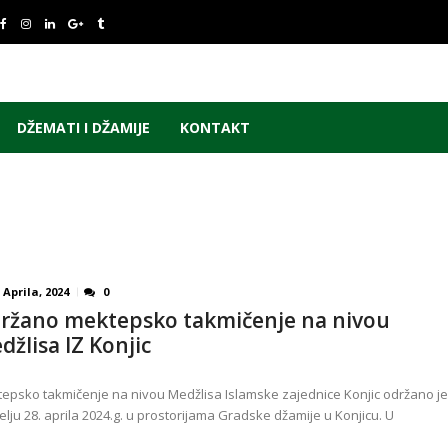
DŽEMATI I DŽAMIJE
KONTAKT
 Aprila, 2024
0
ržano mektepsko takmičenje na nivou
džlisa IZ Konjic
epsko takmičenje na nivou Medžlisa Islamske zajednice Konjic održano je
elju 28. aprila 2024.g. u prostorijama Gradske džamije u Konjicu. U