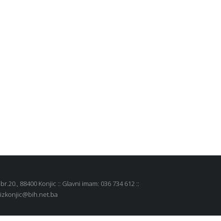
r.20., 88400 Konjic :: Glavni imam: 036 734 612 ::
 mizkonjic@bih.net.ba