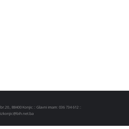
r.20., 88400 Konjic :: Glavni imam: 036 734 612 ::
 mizkonjic@bih.net.ba