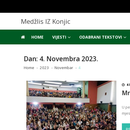
Skip
Skip
to
to
navigation
content
Medžlis IZ Konjic
HOME
VIJESTI
ODABRANI TEKSTOVI
Dan:
4. Novembra 2023.
Home
2023
Novembar
4
4
Mr
U pe
mjes
R