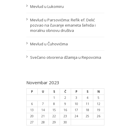
Mevlud u Lukomiru
Mevlud u Parsovićima: Refik ef. Delić
pozvao na čuvanje emaneta šehida i
moralnu obnovu društva
Mevlud u Čuhovićima
Svečano otvorena džamija u Repovcima
Novembar 2023
P
U
S
Č
P
S
N
1
2
3
4
5
6
7
8
9
10
11
12
13
14
15
16
17
18
19
20
21
22
23
24
25
26
27
28
29
30