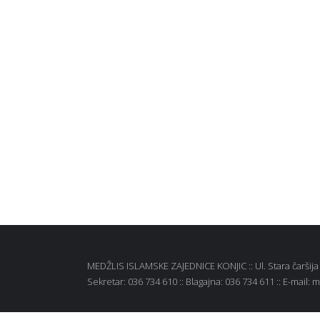
MEDŽLIS ISLAMSKE ZAJEDNICE KONJIC :: Ul. Stara čaršija b
Sekretar: 036 734 610 :: Blagajna: 036 734 611 :: E-mail: