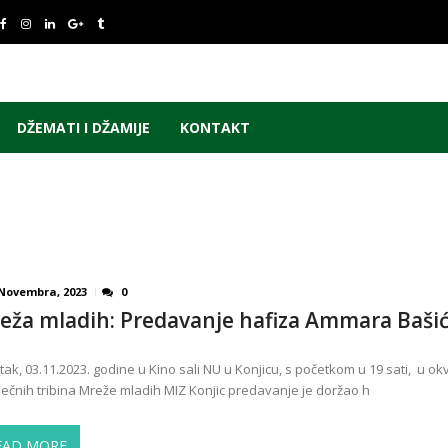
DŽEMATI I DŽAMIJE
KONTAKT
 Novembra, 2023
0
eža mladih: Predavanje hafiza Ammara Baši
tak, 03.11.2023. godine u Kino sali NU u Konjicu, s početkom u 19 sati, u ok
ečnih tribina Mreže mladih MIZ Konjic predavanje je doržao h
EAD MORE