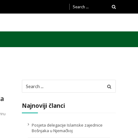
Search
for:
Search
for:
ća
Najnoviji članci
viru
Posjeta delegacije Islamske zajednice
Bošnjaka u Njemačkoj