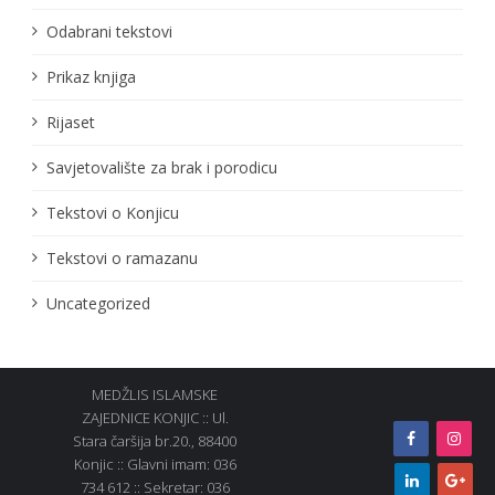
Odabrani tekstovi
Prikaz knjiga
Rijaset
Savjetovalište za brak i porodicu
Tekstovi o Konjicu
Tekstovi o ramazanu
Uncategorized
MEDŽLIS ISLAMSKE
ZAJEDNICE KONJIC :: Ul.
Stara čaršija br.20., 88400
Konjic :: Glavni imam: 036
734 612 :: Sekretar: 036