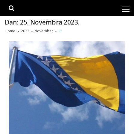
Skip
Skip
to
to
navigation
content
Dan:
25. Novembra 2023.
Home
2023
Novembar
25