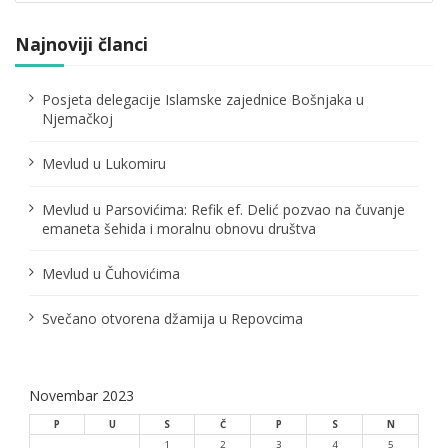
Najnoviji članci
Posjeta delegacije Islamske zajednice Bošnjaka u
Njemačkoj
Mevlud u Lukomiru
Mevlud u Parsovićima: Refik ef. Delić pozvao na čuvanje
emaneta šehida i moralnu obnovu društva
Mevlud u Čuhovićima
Svečano otvorena džamija u Repovcima
Novembar 2023
P
U
S
Č
P
S
N
1
2
3
4
5