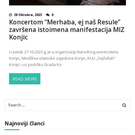
28 Oktobra, 2023
0
Koncertom “Merhaba, ej naš Resule”
završena istoimena manifestacija MIZ
Konjic
U petak 27.10.2023.g. je u organizaciji Narodnog univerziteta
Konjic, Medžlisa islamske zajednice Konjic, KUU „Sejfullah“
Konjic i uz podršku Grada Ko
READ MORE
Search
for:
Najnoviji članci