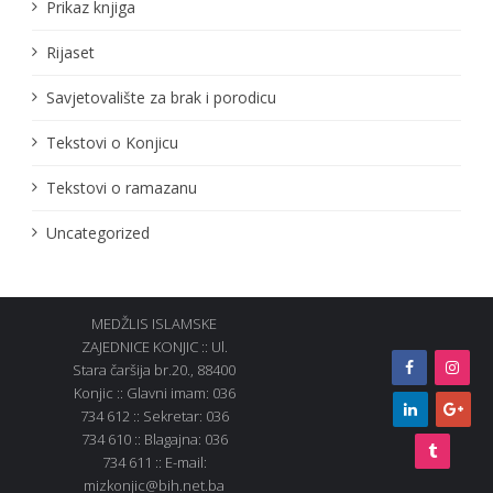
Prikaz knjiga
Rijaset
Savjetovalište za brak i porodicu
Tekstovi o Konjicu
Tekstovi o ramazanu
Uncategorized
MEDŽLIS ISLAMSKE
ZAJEDNICE KONJIC :: Ul.
Stara čaršija br.20., 88400
Konjic :: Glavni imam: 036
734 612 :: Sekretar: 036
734 610 :: Blagajna: 036
734 611 :: E-mail:
mizkonjic@bih.net.ba