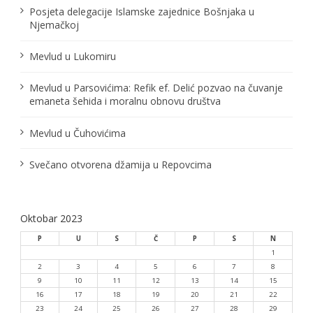
Posjeta delegacije Islamske zajednice Bošnjaka u
Njemačkoj
Mevlud u Lukomiru
Mevlud u Parsovićima: Refik ef. Delić pozvao na čuvanje
emaneta šehida i moralnu obnovu društva
Mevlud u Čuhovićima
Svečano otvorena džamija u Repovcima
Oktobar 2023
P
U
S
Č
P
S
N
1
2
3
4
5
6
7
8
9
10
11
12
13
14
15
16
17
18
19
20
21
22
23
24
25
26
27
28
29