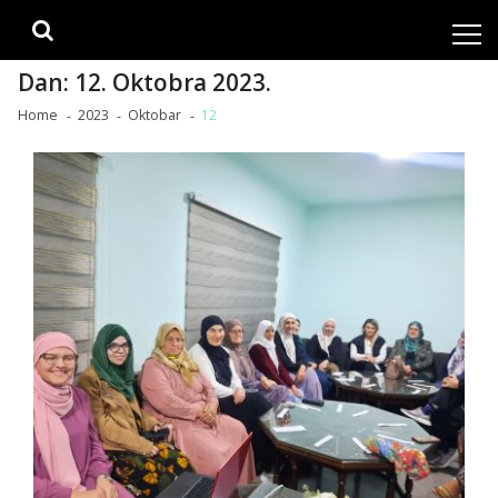
Skip
Skip
to
to
navigation
content
Dan:
12. Oktobra 2023.
Home
2023
Oktobar
12