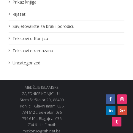
Prikaz knjiga
Rijaset
Savjetovalište za brak i porodicu
Tekstovi o Konjicu
Tekstovi o ramazanu
Uncategorized
MEDŽLIS ISLAMSKE
ZAJEDNICE KONJIC :: Ul.
Stara čaršija br.20., 88400
Konjic :: Glavni imam: 036
734 612 :: Sekretar: 036
734 610 :: Blagajna: 036
734 611 :: E-mail:
mizkonjic@bih.net.ba