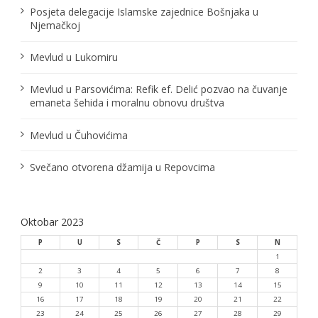
Posjeta delegacije Islamske zajednice Bošnjaka u
Njemačkoj
Mevlud u Lukomiru
Mevlud u Parsovićima: Refik ef. Delić pozvao na čuvanje
emaneta šehida i moralnu obnovu društva
Mevlud u Čuhovićima
Svečano otvorena džamija u Repovcima
Oktobar 2023
P
U
S
Č
P
S
N
1
2
3
4
5
6
7
8
9
10
11
12
13
14
15
16
17
18
19
20
21
22
23
24
25
26
27
28
29