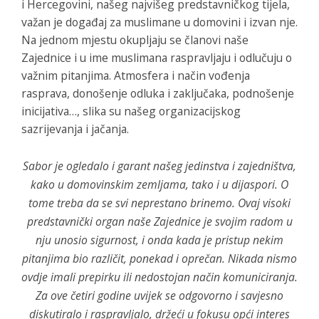
i Hercegovini, našeg najvišeg predstavničkog tijela,
važan je događaj za muslimane u domovini i izvan nje.
Na jednom mjestu okupljaju se članovi naše
Zajednice i u ime muslimana raspravljaju i odlučuju o
važnim pitanjima. Atmosfera i način vođenja
rasprava, donošenje odluka i zaključaka, podnošenje
inicijativa…, slika su našeg organizacijskog
sazrijevanja i jačanja.
Sabor je ogledalo i garant našeg jedinstva i zajedništva,
kako u domovinskim zemljama, tako i u dijaspori. O
tome treba da se svi neprestano brinemo. Ovaj visoki
predstavnički organ naše Zajednice je svojim radom u
nju unosio sigurnost, i onda kada je pristup nekim
pitanjima bio različit, ponekad i oprečan. Nikada nismo
ovdje imali prepirku ili nedostojan način komuniciranja.
Za ove četiri godine uvijek se odgovorno i savjesno
diskutiralo i raspravljalo, držeći u fokusu opći interes