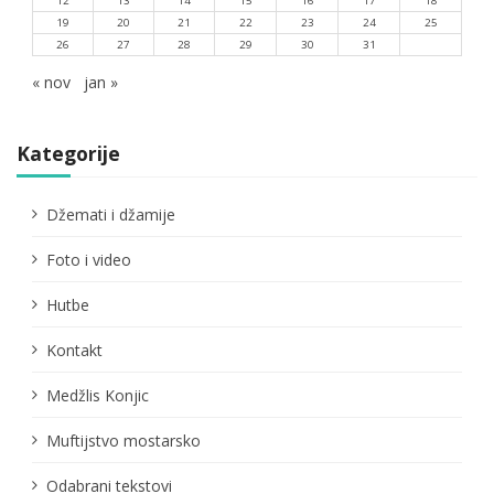
12
13
14
15
16
17
18
19
20
21
22
23
24
25
26
27
28
29
30
31
« nov
jan »
Kategorije
Džemati i džamije
Foto i video
Hutbe
Kontakt
Medžlis Konjic
Muftijstvo mostarsko
Odabrani tekstovi