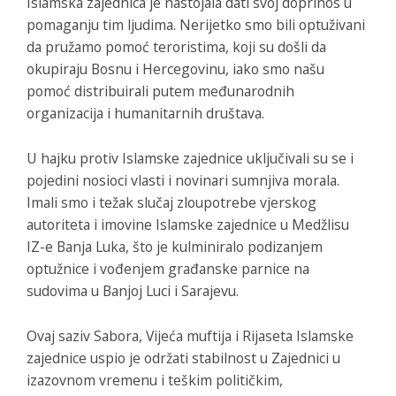
Islamska zajednica je nastojala dati svoj doprinos u
pomaganju tim ljudima. Nerijetko smo bili optuživani
da pružamo pomoć teroristima, koji su došli da
okupiraju Bosnu i Hercegovinu, iako smo našu
pomoć distribuirali putem međunarodnih
organizacija i humanitarnih društava.
U hajku protiv Islamske zajednice uključivali su se i
pojedini nosioci vlasti i novinari sumnjiva morala.
Imali smo i težak slučaj zloupotrebe vjerskog
autoriteta i imovine Islamske zajednice u Medžlisu
IZ-e Banja Luka, što je kulminiralo podizanjem
optužnice i vođenjem građanske parnice na
sudovima u Banjoj Luci i Sarajevu.
Ovaj saziv Sabora, Vijeća muftija i Rijaseta Islamske
zajednice uspio je održati stabilnost u Zajednici u
izazovnom vremenu i teškim političkim,