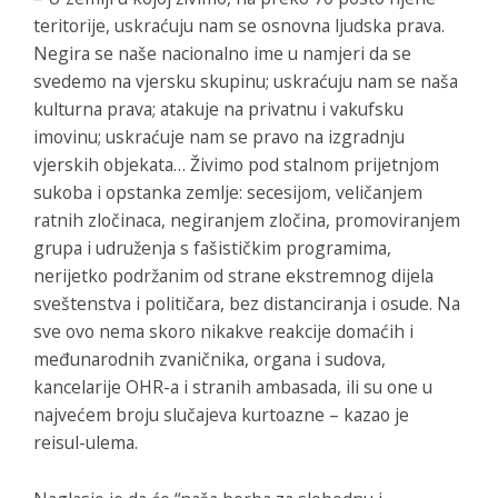
teritorije, uskraćuju nam se osnovna ljudska prava.
Negira se naše nacionalno ime u namjeri da se
svedemo na vjersku skupinu; uskraćuju nam se naša
kulturna prava; atakuje na privatnu i vakufsku
imovinu; uskraćuje nam se pravo na izgradnju
vjerskih objekata… Živimo pod stalnom prijetnjom
sukoba i opstanka zemlje: secesijom, veličanjem
ratnih zločinaca, negiranjem zločina, promoviranjem
grupa i udruženja s fašističkim programima,
nerijetko podržanim od strane ekstremnog dijela
sveštenstva i političara, bez distanciranja i osude. Na
sve ovo nema skoro nikakve reakcije domaćih i
međunarodnih zvaničnika, organa i sudova,
kancelarije OHR-a i stranih ambasada, ili su one u
najvećem broju slučajeva kurtoazne – kazao je
reisul-ulema.