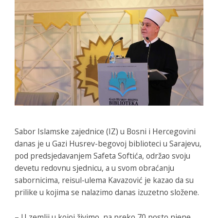
Sabor Islamske zajednice (IZ) u Bosni i Hercegovini
danas je u Gazi Husrev-begovoj biblioteci u Sarajevu,
pod predsjedavanjem Safeta Softića, održao svoju
devetu redovnu sjednicu, a u svom obraćanju
sabornicima, reisul-ulema Kavazović je kazao da su
prilike u kojima se nalazimo danas izuzetno složene.
– U zemlji u kojoj živimo, na preko 70 posto njene