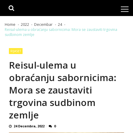
Skip
Skip
to
to
navigation
content
Home
2022
Decembar
24
Reisul-ulema u obraćanju sabornicima: Mora se zaustaviti trgovina
sudbinom zemlje
RIJASET
Reisul-ulema u
obraćanju sabornicima:
Mora se zaustaviti
trgovina sudbinom
zemlje
24 Decembra, 2022
0