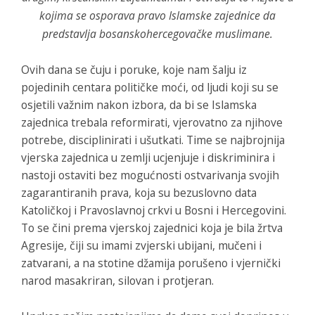
kojima se osporava pravo Islamske zajednice da
predstavlja bosanskohercegovačke muslimane.
Ovih dana se čuju i poruke, koje nam šalju iz
pojedinih centara političke moći, od ljudi koji su se
osjetili važnim nakon izbora, da bi se Islamska
zajednica trebala reformirati, vjerovatno za njihove
potrebe, disciplinirati i ušutkati. Time se najbrojnija
vjerska zajednica u zemlji ucjenjuje i diskriminira i
nastoji ostaviti bez mogućnosti ostvarivanja svojih
zagarantiranih prava, koja su bezuslovno data
Katoličkoj i Pravoslavnoj crkvi u Bosni i Hercegovini.
To se čini prema vjerskoj zajednici koja je bila žrtva
Agresije, čiji su imami zvjerski ubijani, mučeni i
zatvarani, a na stotine džamija porušeno i vjernički
narod masakriran, silovan i protjeran.