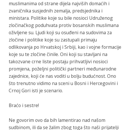
muslimanima od strane dijela najviših domaćih i
zvaničnika susjednih zemalja, predsjednika i
ministara. Politike koje su bile nosioci Udruženog
zločinačkog poduhvata protiv bosanskih muslimana
oživljene su. Ljudi koji su osuđeni na sudovima za
zločine i politike koje su zastupali primaju
odlikovanja po Hrvatskoj i Srbiji, kao i vojne formacije
koje su te zločine činile. Oni koji su stavljani na
takozvane crne liste postaju prihvatljivi nosioci
promjena, poželjni politički partneri međunarodne
zajednice, koji će nas voditi u bolju budućnost. Ono
što trenutno vidimo na sceni u Bosni i Hercegovini i
Crnoj Gori isti je scenario.
Braćo i sestre!
Ne govorim ovo da bih lamentirao nad našom
sudbinom, ili da se žalim zbog toga što naši prijatelji