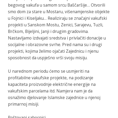
begovog vakufa u samom srcu Baščaršije… Otvorili
smo dom za stare u Mostaru, višenamjenske objekte
u Fojnici i Kiseljaku… Realiziraju se značajni vakufski
projekti u Sanskom Mostu, Zenici, Sarajevu, Tuzli,
Brčkom, Bijeljini, Janji i drugim gradovima.
Nastavljamo izdvajati sredstva i privlačiti donacije u
socijalne i obrazovne svrhe. Pred nama su i drugi
projekti, kojima želimo ojačati Zajednicu i njenu
sposobnost da uspješno vrši svoju misiju.
U narednom periodu ćemo se usmjeriti na
profitabilne vakufske projekte, na podizanje
kapaciteta proizvodnje električne energije na
vakufskim parcelama itd. Namjera nam je da
osnažimo djelovanje Islamske zajednice u njenoj
primarnoj misiji.
Poštovani sabornici.