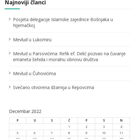
a
Najnoviji članci
č
Posjeta delegacije Islamske zajednice Bošnjaka u
l
Njemačkoj
a
Mevlud u Lukomiru
n
Mevlud u Parsovićima: Refik ef. Delić pozvao na čuvanje
a
emaneta šehida i moralnu obnovu društva
k
Mevlud u Čuhovićima
a
Svečano otvorena džamija u Repovcima
Decembar 2022
P
U
S
Č
P
S
N
1
2
3
4
5
6
7
8
9
10
11