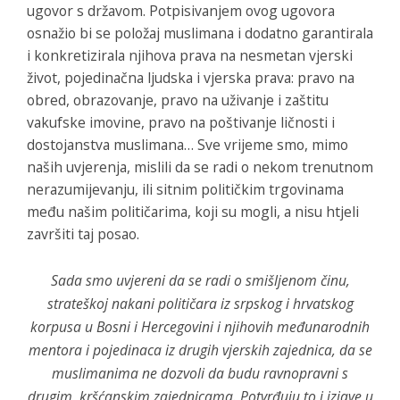
ugovor s državom. Potpisivanjem ovog ugovora
osnažio bi se položaj muslimana i dodatno garantirala
i konkretizirala njihova prava na nesmetan vjerski
život, pojedinačna ljudska i vjerska prava: pravo na
obred, obrazovanje, pravo na uživanje i zaštitu
vakufske imovine, pravo na poštivanje ličnosti i
dostojanstva muslimana… Sve vrijeme smo, mimo
naših uvjerenja, mislili da se radi o nekom trenutnom
nerazumijevanju, ili sitnim političkim trgovinama
među našim političarima, koji su mogli, a nisu htjeli
završiti taj posao.
Sada smo uvjereni da se radi o smišljenom činu,
strateškoj nakani političara iz srpskog i hrvatskog
korpusa u Bosni i Hercegovini i njihovih međunarodnih
mentora i pojedinaca iz drugih vjerskih zajednica, da se
muslimanima ne dozvoli da budu ravnopravni s
drugim, kršćanskim zajednicama. Potvrđuju to i izjave u