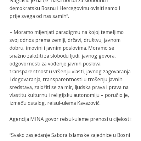
Naglasio je da će “naša borba za slobodnu i
demokratsku Bosnu i Hercegovinu ovisiti samo i
prije svega od nas samih”.
– Moramo mijenjati paradigmu na kojoj temeljimo
svoj odnos prema zemlji, državi, društvu, javnom
dobru, imovini i javnim poslovima. Moramo se
snažno založiti za slobodu ljudi, javnog govora,
odgovornosti za vođenje javnih poslova,
transparentnost u vršenju vlasti, javnog zagovaranja
i dogovaranja, transparentnosti u trošenju javnih
sredstava, založiti se za mir, ljudska prava i prava na
vlastitu kulturnu i religijsku autonomiju – poručio je,
između ostalog, reisul-ulema Kavazović.
Agencija MINA govor reisul-uleme prenosi u cijelosti:
“Svako zasjedanje Sabora Islamske zajednice u Bosni