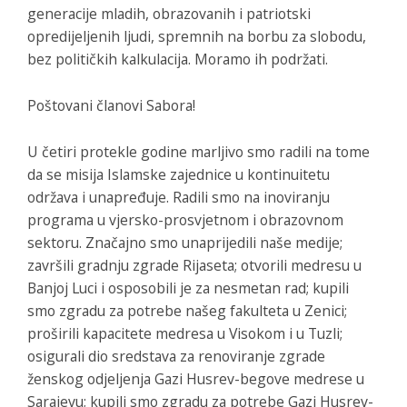
generacije mladih, obrazovanih i patriotski
opredijeljenih ljudi, spremnih na borbu za slobodu,
bez političkih kalkulacija. Moramo ih podržati.
Poštovani članovi Sabora!
U četiri protekle godine marljivo smo radili na tome
da se misija Islamske zajednice u kontinuitetu
održava i unapređuje. Radili smo na inoviranju
programa u vjersko-prosvjetnom i obrazovnom
sektoru. Značajno smo unaprijedili naše medije;
završili gradnju zgrade Rijaseta; otvorili medresu u
Banjoj Luci i osposobili je za nesmetan rad; kupili
smo zgradu za potrebe našeg fakulteta u Zenici;
proširili kapacitete medresa u Visokom i u Tuzli;
osigurali dio sredstava za renoviranje zgrade
ženskog odjeljenja Gazi Husrev-begove medrese u
Sarajevu; kupili smo zgradu za potrebe Gazi Husrev-