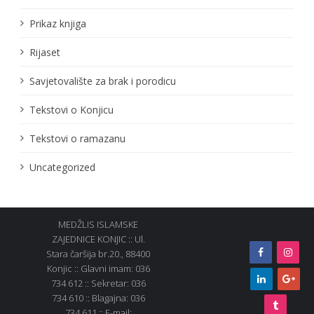
Prikaz knjiga
Rijaset
Savjetovalište za brak i porodicu
Tekstovi o Konjicu
Tekstovi o ramazanu
Uncategorized
MEDŽLIS ISLAMSKE
ZAJEDNICE KONJIC :: Ul.
Stara čaršija br.20., 88400
Konjic :: Glavni imam: 036
734 612 :: Sekretar: 036
734 610 :: Blagajna: 036
734 611 :: E-mail: