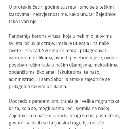
U protekle četiri godine susretali smo se s teškim
izazovima i neizvjesnostima, kako unutar Zajednice
tako i van nje.
Pandemija korona virusa, koja u nekim dijelovima
svijeta još uvijek traje, imala je utjecaja i na naše
živote i naš rad. Svi smo se morali prilagođavati
vanrednim prilikama, uvoditi posebne mjere, uvoditi
poseban režim rada u našim džamijama, mektebima,
obdaništima, školama i fakultetima, te našoj
administraciji. I sam Sabor Islamske zajednice se
prilagodio takvim prilikama.
Uporedo s pandemijom, trajala je i velika migrantska
kriza, koja se, mogli bismo reći, slomila na našoj
Zajednici i na našem narodu, drugi su bili posmatrači,
govorili su da ih se ta ljudska tragedija ne tiče.