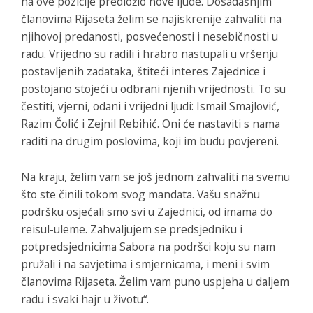
na ove pozicije predložio nove ljude. Dosadašnjim
članovima Rijaseta želim se najiskrenije zahvaliti na
njihovoj predanosti, posvećenosti i nesebičnosti u
radu. Vrijedno su radili i hrabro nastupali u vršenju
postavljenih zadataka, štiteći interes Zajednice i
postojano stojeći u odbrani njenih vrijednosti. To su
čestiti, vjerni, odani i vrijedni ljudi: Ismail Smajlović,
Razim Čolić i Zejnil Rebihić. Oni će nastaviti s nama
raditi na drugim poslovima, koji im budu povjereni.
Na kraju, želim vam se još jednom zahvaliti na svemu
što ste činili tokom svog mandata. Vašu snažnu
podršku osjećali smo svi u Zajednici, od imama do
reisul-uleme. Zahvaljujem se predsjedniku i
potpredsjednicima Sabora na podršci koju su nam
pružali i na savjetima i smjernicama, i meni i svim
članovima Rijaseta. Želim vam puno uspjeha u daljem
radu i svaki hajr u životu“.