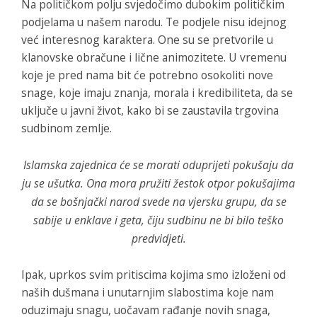
Na političkom polju svjedočimo dubokim političkim
podjelama u našem narodu. Te podjele nisu idejnog
već interesnog karaktera. One su se pretvorile u
klanovske obračune i lične animozitete. U vremenu
koje je pred nama bit će potrebno osokoliti nove
snage, koje imaju znanja, morala i kredibiliteta, da se
uključe u javni život, kako bi se zaustavila trgovina
sudbinom zemlje.
Islamska zajednica će se morati oduprijeti pokušaju da
ju se ušutka. Ona mora pružiti žestok otpor pokušajima
da se bošnjački narod svede na vjersku grupu, da se
sabije u enklave i geta, čiju sudbinu ne bi bilo teško
predvidjeti.
Ipak, uprkos svim pritiscima kojima smo izloženi od
naših dušmana i unutarnjim slabostima koje nam
oduzimaju snagu, uočavam rađanje novih snaga,