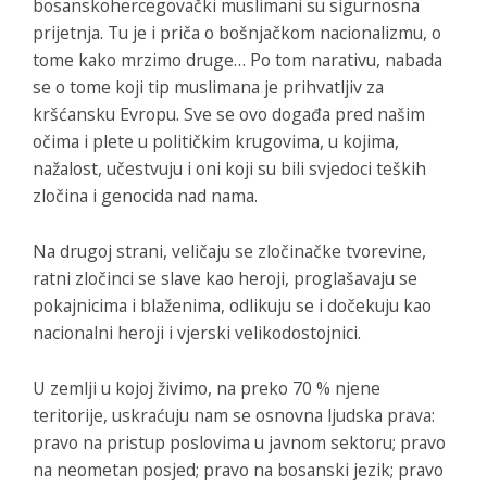
bosanskohercegovački muslimani su sigurnosna
prijetnja. Tu je i priča o bošnjačkom nacionalizmu, o
tome kako mrzimo druge… Po tom narativu, nabada
se o tome koji tip muslimana je prihvatljiv za
kršćansku Evropu. Sve se ovo događa pred našim
očima i plete u političkim krugovima, u kojima,
nažalost, učestvuju i oni koji su bili svjedoci teških
zločina i genocida nad nama.
Na drugoj strani, veličaju se zločinačke tvorevine,
ratni zločinci se slave kao heroji, proglašavaju se
pokajnicima i blaženima, odlikuju se i dočekuju kao
nacionalni heroji i vjerski velikodostojnici.
U zemlji u kojoj živimo, na preko 70 % njene
teritorije, uskraćuju nam se osnovna ljudska prava:
pravo na pristup poslovima u javnom sektoru; pravo
na neometan posjed; pravo na bosanski jezik; pravo