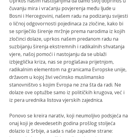
Uprkos našim nastojanjima da damo svoj doprinos u
čuvanju mira i vraćanju povjerenja među ljude u
Bosni i Hercegovini, našem radu na podizanju svijesti
o ličnoj odgovornosti pojedinaca za zločine, kako bi
se spriječilo širenje mržnje prema narodima iz kojih
zločinci dolaze, uprkos našem predanom radu na
suzbijanju širenja ekstremnih i radikalnih shvatanja
vjere, našoj pomoći i nastojanju da se ublaži
izbjeglička kriza, nas se proglašava prijetnjom,
radikalnim elementom na granicama Evropske unije,
državom u kojoj živi većinsko muslimansko
stanovništvo s kojim Evropa ne zna šta da radi. Ne
dolaze ove optužbe samo iz političkih krugova, već i
iz pera urednika listova vjerskih zajednica.
Ponovo se kreira narativ, koji neumoljivo podsjeća na
onaj koji je devedesetih godina prošlog stoljeća
dolazio iz Srbije, a sada s naše zapadne strane: