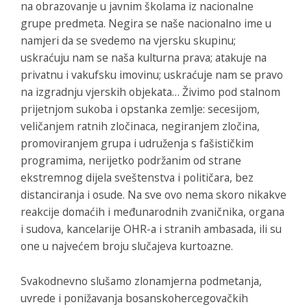
na obrazovanje u javnim školama iz nacionalne
grupe predmeta. Negira se naše nacionalno ime u
namjeri da se svedemo na vjersku skupinu;
uskraćuju nam se naša kulturna prava; atakuje na
privatnu i vakufsku imovinu; uskraćuje nam se pravo
na izgradnju vjerskih objekata… Živimo pod stalnom
prijetnjom sukoba i opstanka zemlje: secesijom,
veličanjem ratnih zločinaca, negiranjem zločina,
promoviranjem grupa i udruženja s fašističkim
programima, nerijetko podržanim od strane
ekstremnog dijela sveštenstva i političara, bez
distanciranja i osude. Na sve ovo nema skoro nikakve
reakcije domaćih i međunarodnih zvaničnika, organa
i sudova, kancelarije OHR-a i stranih ambasada, ili su
one u najvećem broju slučajeva kurtoazne.
Svakodnevno slušamo zlonamjerna podmetanja,
uvrede i ponižavanja bosanskohercegovačkih