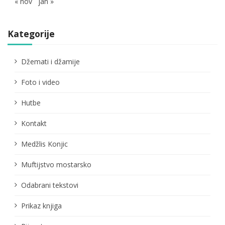
« nov
jan »
Kategorije
Džemati i džamije
Foto i video
Hutbe
Kontakt
Medžlis Konjic
Muftijstvo mostarsko
Odabrani tekstovi
Prikaz knjiga