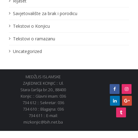
Rijaset
Savjetovalište za brak i porodicu
Tekstovi o Konjicu
Tekstovi o ramazanu
Uncategorized
MEDŽLIS ISLAMSKE
ZAJEDNICE KONJIC :: Ul.
Stara čaršija br.20., 88400
Konjic :: Glavni imam: 036
734 612 :: Sekretar: 036
734 610 :: Blagajna: 036
734 611 :: E-mail:
mizkonjic@bih.net.ba