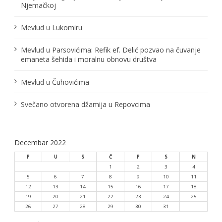
Njemačkoj
Mevlud u Lukomiru
Mevlud u Parsovićima: Refik ef. Delić pozvao na čuvanje
emaneta šehida i moralnu obnovu društva
Mevlud u Čuhovićima
Svečano otvorena džamija u Repovcima
Decembar 2022
P
U
S
Č
P
S
N
1
2
3
4
5
6
7
8
9
10
11
12
13
14
15
16
17
18
19
20
21
22
23
24
25
26
27
28
29
30
31