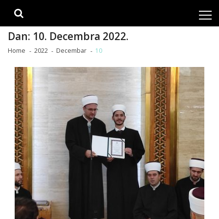
Skip
Skip
to
to
navigation
content
Dan:
10. Decembra 2022.
Home
2022
Decembar
10