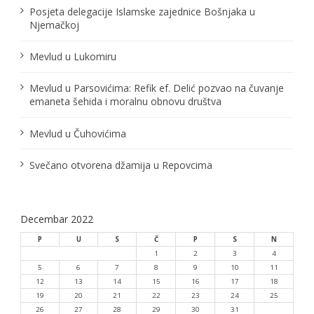
Posjeta delegacije Islamske zajednice Bošnjaka u
Njemačkoj
Mevlud u Lukomiru
Mevlud u Parsovićima: Refik ef. Delić pozvao na čuvanje
emaneta šehida i moralnu obnovu društva
Mevlud u Čuhovićima
Svečano otvorena džamija u Repovcima
Decembar 2022
P
U
S
Č
P
S
N
1
2
3
4
5
6
7
8
9
10
11
12
13
14
15
16
17
18
19
20
21
22
23
24
25
26
27
28
29
30
31