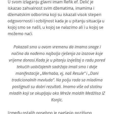
U svom izlaganju glavni imam Refik ef. Delić je
iskazao zahvalnost svim džematima, imamima i
džematskim odborima koji su iskazali visok stepen
odgovornosti i ozbiljnost kada je u pitanju situacija u
kojoj smo se našli, u kojoj se nalazimo ali i u kojoj se
možemo naći.
Pokazali smo u ovom vremenu da imamo snage i
načina da nađemo najbolja rješenja za izazove koje
vrijeme donosi.Kada je u pitanju izvještaj o radu pored
tekućih uobičajenih sadržaja imali smo i dvije
manifestacije „Merhaba, ej, naš Resule“ i „Dani
tradicionalnih mevluda“. Na polju rada sa mladima
postignuti su dobri rezultati. Imamo više od stotinu
mladih koji se okupljaju oko Mreže maldih Medžlisa IZ
Konjic.
Između ostalih posebno je naglasio pozitivno