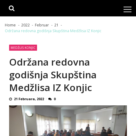
Skip
Skip
to
to
navigation
content
Home
2022
Februar
21
Održana redovna godišnja Skupština Medžlisa IZ Konjic
MEDŽLIS KONJIC
Održana redovna
godišnja Skupština
Medžlisa IZ Konjic
21 Februara, 2022
0