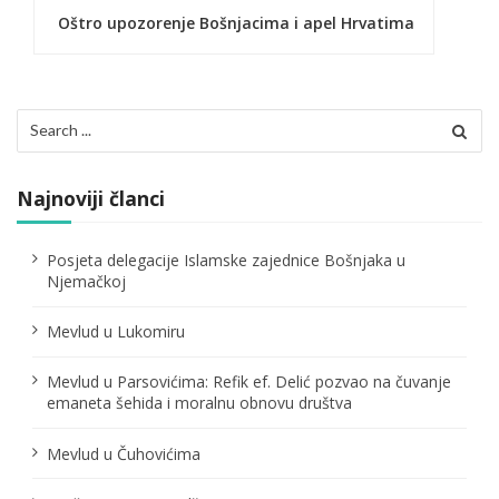
i
Oštro upozorenje Bošnjacima i apel Hrvatima
g
a
c
Search
for:
i
j
Najnoviji članci
a
Posjeta delegacije Islamske zajednice Bošnjaka u
č
Njemačkoj
l
Mevlud u Lukomiru
a
Mevlud u Parsovićima: Refik ef. Delić pozvao na čuvanje
n
emaneta šehida i moralnu obnovu društva
a
Mevlud u Čuhovićima
k