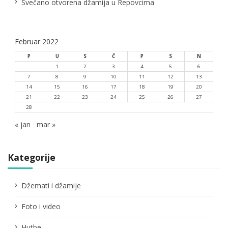
Svečano otvorena džamija u Repovcima
a
Februar 2022
P
U
S
Č
P
S
N
1
2
3
4
5
6
7
8
9
10
11
12
13
14
15
16
17
18
19
20
21
22
23
24
25
26
27
28
« jan
mar »
Kategorije
Džemati i džamije
Foto i video
Hutbe