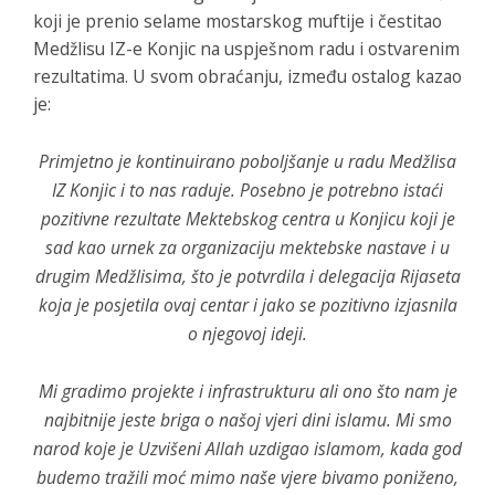
koji je prenio selame mostarskog muftije i čestitao
Medžlisu IZ-e Konjic na uspješnom radu i ostvarenim
rezultatima. U svom obraćanju, između ostalog kazao
je:
Primjetno je kontinuirano poboljšanje u radu Medžlisa
IZ Konjic i to nas raduje. Posebno je potrebno istaći
pozitivne rezultate Mektebskog centra u Konjicu koji je
sad kao urnek za organizaciju mektebske nastave i u
drugim Medžlisima, što je potvrdila i delegacija Rijaseta
koja je posjetila ovaj centar i jako se pozitivno izjasnila
o njegovoj ideji.
Mi gradimo projekte i infrastrukturu ali ono što nam je
najbitnije jeste briga o našoj vjeri dini islamu. Mi smo
narod koje je Uzvišeni Allah uzdigao islamom, kada god
budemo tražili moć mimo naše vjere bivamo poniženo,