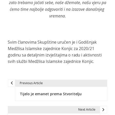
zato trebamo jačati sebe, naše džemate, našu vjeru pa
ćemo time najbolje odgovoriti i na izazove današnjeg
vremena.
Svim članovima Skupštine uručen je i Godišnjak
Medžlisa Islamske zajednice Konjic za 2020/21
godinu sa detaljnim izvještajima o radu i aktivnosti
svih službi Medžlisa Islamske zajednice Konjic.
Previous Article
N
Tijelo je emanet prema Stvoritelju
a
v
Next Article