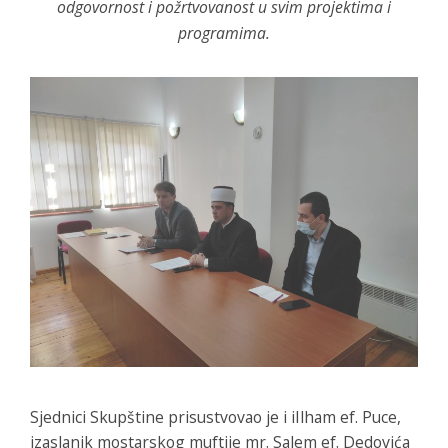
odgovornost i požrtvovanost u svim projektima i
programima.
Sjednici Skupštine prisustvovao je i iIlham ef. Puce,
izaslanik mostarskog muftije mr. Salem ef. Dedovića