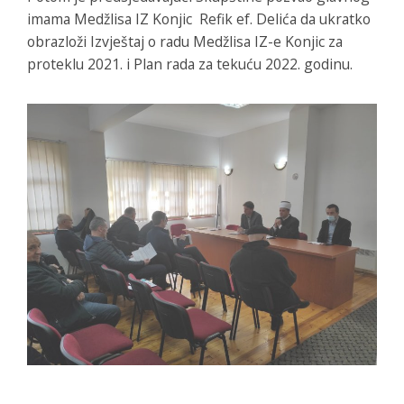
imama Medžlisa IZ Konjic Refik ef. Delića da ukratko
obrazloži Izvještaj o radu Medžlisa IZ-e Konjic za
proteklu 2021. i Plan rada za tekuću 2022. godinu.