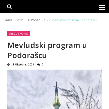
Skip
Skip
to
to
navigation
content
Home
2021
Oktobar
18
Mevludski program u Podorašcu
MEDŽLIS KONJIC
Mevludski program u
Podorašcu
18 Oktobra, 2021
0