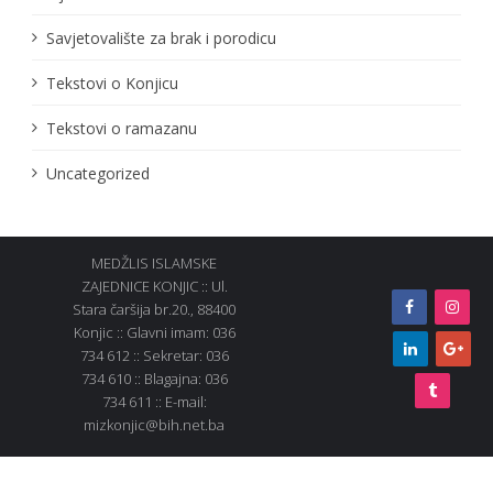
Savjetovalište za brak i porodicu
Tekstovi o Konjicu
Tekstovi o ramazanu
Uncategorized
MEDŽLIS ISLAMSKE
ZAJEDNICE KONJIC :: Ul.
Stara čaršija br.20., 88400
Konjic :: Glavni imam: 036
734 612 :: Sekretar: 036
734 610 :: Blagajna: 036
734 611 :: E-mail:
mizkonjic@bih.net.ba