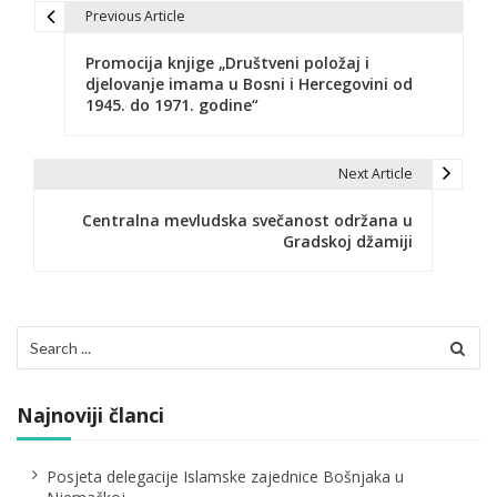
Previous Article
N
Promocija knjige „Društveni položaj i
a
djelovanje imama u Bosni i Hercegovini od
1945. do 1971. godine“
v
i
Next Article
g
Centralna mevludska svečanost održana u
a
Gradskoj džamiji
c
i
Search
j
for:
a
Najnoviji članci
č
l
Posjeta delegacije Islamske zajednice Bošnjaka u