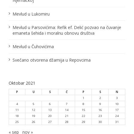
Njemačkoj
a
n
Mevlud u Lukomiru
a
Mevlud u Parsovićima: Refik ef. Delić pozvao na čuvanje
emaneta šehida i moralnu obnovu društva
k
a
Mevlud u Čuhovićima
Svečano otvorena džamija u Repovcima
Oktobar 2021
P
U
S
Č
P
S
N
1
2
3
4
5
6
7
8
9
10
11
12
13
14
15
16
17
18
19
20
21
22
23
24
25
26
27
28
29
30
31
« sep
nov »