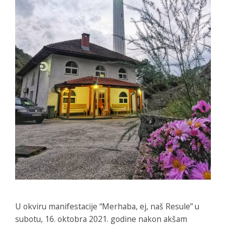
U okviru manifestacije “Merhaba, ej, naš Resule” u
subotu, 16. oktobra 2021. godine nakon akšam