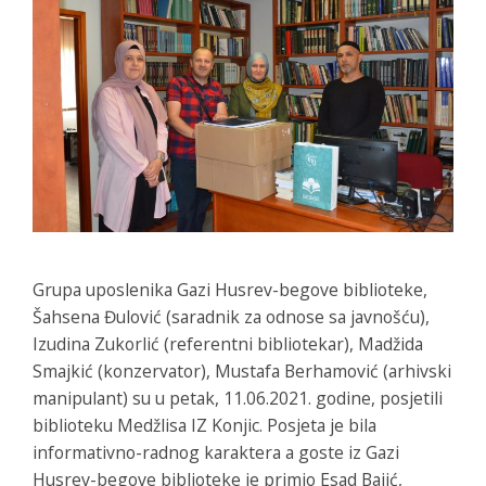
Grupa uposlenika Gazi Husrev-begove biblioteke,
Šahsena Đulović (saradnik za odnose sa javnošću),
Izudina Zukorlić (referentni bibliotekar), Madžida
Smajkić (konzervator), Mustafa Berhamović (arhivski
manipulant) su u petak, 11.06.2021. godine, posjetili
biblioteku Medžlisa IZ Konjic. Posjeta je bila
informativno-radnog karaktera a goste iz Gazi
Husrev-begove biblioteke je primio Esad Bajić,