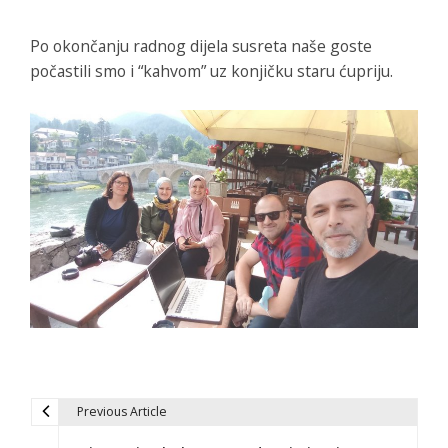
Po okončanju radnog dijela susreta naše goste
počastili smo i “kahvom” uz konjičku staru ćupriju.
Previous Article
N