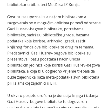
bibliotekar u biblioteci Medžlisa IZ Konjic.
Gosti su se upoznali s a našom bibliotekom a
razgovaralo se o mogućim oblicima pomoći od strane
Gazi Husrev-begove biblioteke, potrebama
biblioteke, sadržaju bibliotečke građe, bazama
podataka koje koriste, arhivskoj građi, zaštiti
knjižnog fonda ove biblioteke te drugim temama.
Predstavnici Gazi Husrev-begove biblioteke su
prezentovali bazu podataka i način unosa
bibliotečkih jedinica koje koristi Gazi Husrev-begova
biblioteka, a koja bi u dogledno vrijeme trebala da
bude zajednička baza meta-podataka svih biblioteka
pri Islamskoj zajednici u BiH.
U okviru posjete uručena je donacija knjiga i izdanja
Gazi Husrev-begove biblioteke te dogovoren
nastavak saradnje i pomoći u svim segmentima rada.