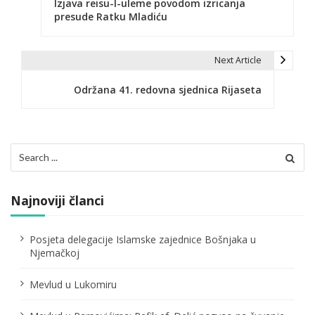
Izjava reisu-l-uleme povodom izricanja
a
presude Ratku Mladiću
v
i
Next Article
g
Održana 41. redovna sjednica Rijaseta
a
c
Search
i
for:
j
Najnoviji članci
a
č
Posjeta delegacije Islamske zajednice Bošnjaka u
Njemačkoj
l
Mevlud u Lukomiru
a