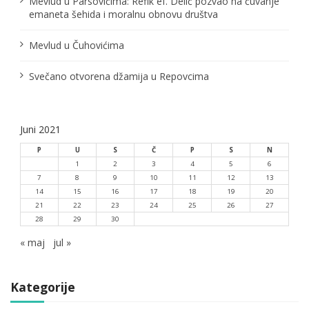
n
Mevlud u Parsovićima: Refik ef. Delić pozvao na čuvanje
emaneta šehida i moralnu obnovu društva
a
Mevlud u Čuhovićima
k
a
Svečano otvorena džamija u Repovcima
Juni 2021
P
U
S
Č
P
S
N
1
2
3
4
5
6
7
8
9
10
11
12
13
14
15
16
17
18
19
20
21
22
23
24
25
26
27
28
29
30
« maj
jul »
Kategorije