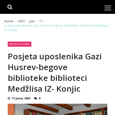
Skip
Skip
to
to
navigation
content
Home
2021
Juni
11
Posjeta uposlenika Gazi Husrev-begove biblioteke biblioteci Medžlisa
IZ- Konjic
MEDŽLIS KONJIC
Posjeta uposlenika Gazi
Husrev-begove
biblioteke biblioteci
Medžlisa IZ- Konjic
11 Juna, 2021
0