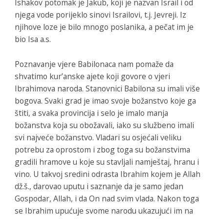
Ishakov potomak je Jakub, koji je nazvan Israil i od
njega vode porijeklo sinovi Israilovi, t.j. Jevreji. Iz
njihove loze je bilo mnogo poslanika, a pečat im je
bio Isa a.s.
Poznavanje vjere Babilonaca nam pomaže da
shvatimo kur’anske ajete koji govore o vjeri
Ibrahimova naroda. Stanovnici Babilona su imali više
bogova. Svaki grad je imao svoje božanstvo koje ga
štiti, a svaka provincija i selo je imalo manja
božanstva koja su obožavali, iako su službeno imali
svi najveće božanstvo. Vladari su osjećali veliku
potrebu za oprostom i zbog toga su božanstvima
gradili hramove u koje su stavljali namještaj, hranu i
vino. U takvoj sredini odrasta Ibrahim kojem je Allah
dž.š., darovao uputu i saznanje da je samo jedan
Gospodar, Allah, i da On nad svim vlada. Nakon toga
se Ibrahim upućuje svome narodu ukazujući im na