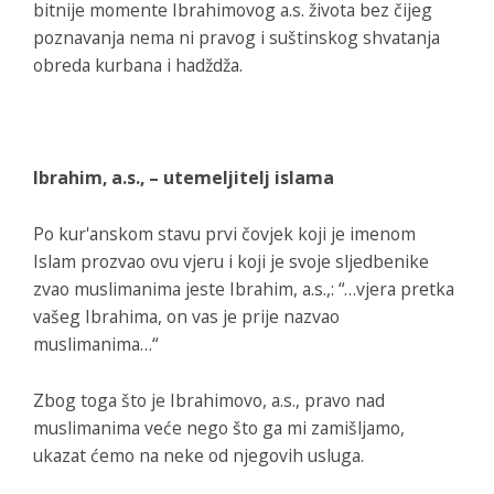
bitnije momente Ibrahimovog a.s. života bez čijeg
poznavanja nema ni pravog i suštinskog shvatanja
obreda kurbana i hadždža.
Ibrahim, a.s., – utemeljitelj islama
Po kur'anskom stavu prvi čovjek koji je imenom
Islam prozvao ovu vjeru i koji je svoje sljedbenike
zvao musli­manima jeste Ibrahim, a.s.,: “…vjera pretka
vašeg Ibrahima, on vas je prije nazvao
muslimanima…“
Zbog toga što je Ibrahimovo, a.s., pravo nad
muslimanima veće nego što ga mi zamišljamo,
ukazat ćemo na neke od njegovih usluga.