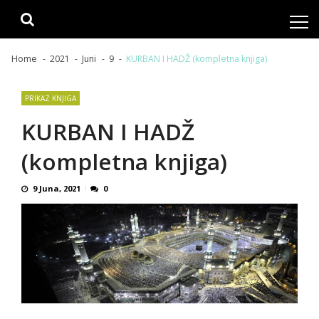
Skip
Skip
to
to
navigation
content
Home
2021
Juni
9
KURBAN I HADŽ (kompletna knjiga)
PRIKAZ KNJIGA
KURBAN I HADŽ
(kompletna knjiga)
9 Juna, 2021
0