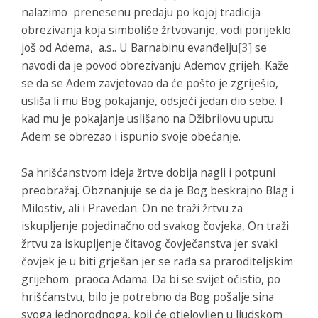
nalazimo prenesenu predaju po kojoj tradicija
obrezivanja koja simboliše žrtvovanje, vodi porijeklo
još od Adema, a.s.. U Barnabinu evanđelju
[3]
se
navodi da je povod obrezivanju Ademov grijeh. Kaže
se da se Adem zavjetovao da će pošto je zgriješio,
usliša li mu Bog pokajanje, odsjeći jedan dio sebe. I
kad mu je pokajanje uslišano na Džibrilovu uputu
Adem se obrezao i ispunio svoje obećanje.
Sa hrišćanstvom ideja žrtve dobija nagli i potpuni
preobražaj. Obznanjuje se da je Bog beskrajno Blag i
Milostiv, ali i Pravedan. On ne traži žrtvu za
iskupljenje pojedinačno od svakog čovjeka, On traži
žrtvu za iskupljenje čitavog čovječanstva jer svaki
čovjek je u biti grješan jer se rađa sa praroditeljskim
grijehom praoca Adama. Da bi se svijet očistio, po
hrišćanstvu, bilo je potrebno da Bog pošalje sina
svoga jednorodnoga, koji će otjelovljen u ljudskom