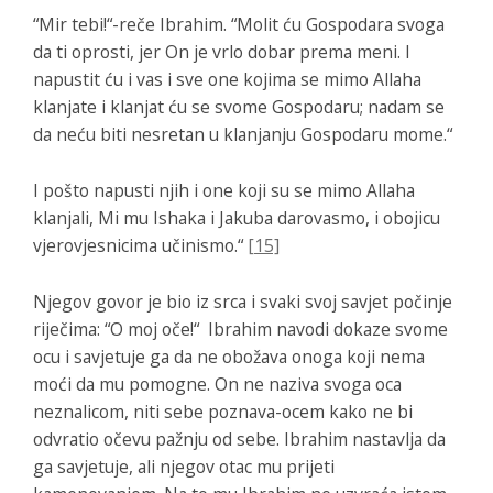
“Mir tebi!“-reče Ibrahim. “Molit ću Gospodara svoga
da ti oprosti, jer On je vrlo dobar prema meni.
I
napustit ću i vas i sve one kojima se mimo Allaha
klanjate i klanjat ću se svome Gospodaru; nadam se
da neću biti nesretan u klanjanju Gospodaru mome.“
I pošto napusti njih i one koji su se mimo Allaha
klanjali, Mi mu Ishaka i Jakuba darovasmo, i obojicu
vjerovjesnicima učinismo.“
[15]
Njegov govor je bio iz srca i svaki svoj savjet počinje
riječima:
“O moj oče!“
Ibrahim navodi dokaze svome
ocu i savjetuje ga da ne obožava onoga koji nema
moći da mu pomogne. On ne naziva svoga oca
neznalicom, niti sebe poznava-ocem kako ne bi
odvratio očevu pažnju od sebe. Ibrahim nastavlja da
ga savjetuje, ali njegov otac mu prijeti