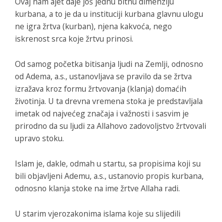
Ovaj nam ajet daje još jednu bitnu dimenziju
kurbana, a to je da u instituciji kurbana glavnu ulogu
ne igra žrtva (kurban), njena kakvoća, nego
iskrenost srca koje žrtvu prinosi.
Od samog početka bitisanja ljudi na Zemlji, odnosno
od Adema, a.s., ustanovljava se pravilo da se žrtva
izražava kroz formu žrtvovanja (klanja) domaćih
životinja. U ta drevna vremena stoka je predstavljala
imetak od najvećeg značaja i važnosti i sasvim je
prirodno da su ljudi za Allahovo zadovoljstvo žrtvovali
upravo stoku.
Islam je, dakle, odmah u startu, sa propisima koji su
bili objavljeni Ademu, a.s., ustanovio propis kurbana,
odnosno klanja stoke na ime žrtve Allaha radi.
U starim vjerozakonima islama koje su slijedili