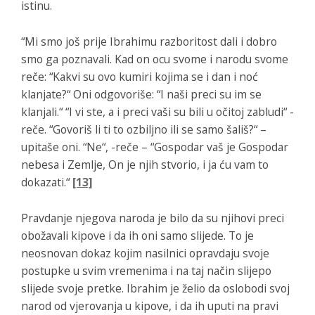
istinu.
“
Mi smo još prije Ibrahimu razboritost dali i dobro
smo ga poznavali. Kad on ocu svome i narodu svome
reče: “Kakvi su ovo kumiri kojima se i dan i noć
klanjate?“ Oni odgovoriše: “I naši preci su im se
klanjali.“ “I vi ste, a i preci vaši su bili u očitoj zabludi“ -
reče. “Govoriš li ti to ozbiljno ili se samo šališ?“ –
upitaše oni. “Ne“, -reče – “Gospodar vaš je Gospodar
nebesa i Zemlje, On je njih stvorio, i ja ću vam to
dokazati.“
[13]
Pravdanje njegova naroda je bilo da su njihovi preci
obožavali kipove i da ih oni samo slijede. To je
neosnovan dokaz kojim nasilnici opravdaju svoje
postupke u svim vremenima i na taj način slijepo
slijede svoje pretke. Ibrahim je želio da oslobodi svoj
narod od vjerovanja u kipove, i da ih uputi na pravi