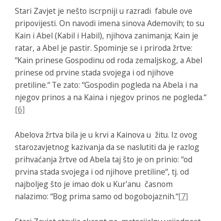
Stari Zavjet je nešto iscrpniji u razradi fabule ove
pripovijesti. On navodi imena sinova Ademovih; to su
Kain i Abel (Kabil i Habil), njihova zanimanja; Kain je
ratar, a Abel je pastir. Spominje se i priroda žrtve:
“Kain prinese Gospodinu od roda zemaljskog, a Abel
prinese od prvine stada svojega i od njihove
pretiline.“ Te zato: “Gospodin pogleda na Abela i na
njegov prinos a na Kaina i njegov prinos ne pogleda.“
[6]
Abelova žrtva bila je u krvi a Kainova u žitu. Iz ovog
starozavjetnog kazivanja da se naslutiti da je razlog
prihvaćanja žrtve od Abela taj što je on prinio: “od
prvina stada svojega i od njihove pretiline“, tj. od
najboljeg što je imao dok u Kur'anu časnom
nalazimo: “
Bog prima samo od bogobojaznih
.“
[7]