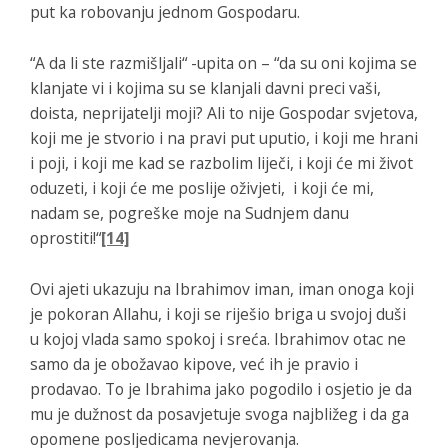
put ka robovanju jednom Gospodaru.
“A da li ste razmišljali“ -upita on – “da su oni kojima se
klanjate vi i kojima su se klanjali davni preci vaši,
doista, neprijatelji moji? Ali to nije Gospodar svjetova,
koji me je stvorio i na pravi put uputio, i koji me hrani
i poji, i koji me kad se razbolim liječi, i koji će mi život
oduzeti, i koji će me poslije oživjeti, i koji će mi,
nadam se, pogreške moje na Sudnjem danu
oprostiti!“
[14]
Ovi ajeti ukazuju na Ibrahimov iman, iman onoga koji
je pokoran Allahu, i koji se riješio briga u svojoj duši
u kojoj vlada samo spokoj i sreća. Ibrahimov otac ne
samo da je obožavao kipove, već ih je pravio i
prodavao. To je Ibrahima jako pogodilo i osjetio je da
mu je dužnost da posavjetuje svoga najbližeg i da ga
opomene posljedicama nevjerovanja.