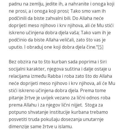
padnu na zemlju, jedite ih, a nahranite i onoga koji
ne prosi, a i onoga koji prosi; Tako smo vam ih
podčinili da biste zahvalni bili. Do Allaha neće
doprijeti meso njihovo i krv njihova, ali će Mu stići
iskreno učinjena dobra djela vaša; Tako vam ih je
podčinio da biste Allaha veličali, zato što vas je
uputio. I obraduj one koji dobra djela čine.
“
[5]
Bez obzira na to što kurban sada poprima i širi
socijalni karakter, njegova suština i dalje ostaje u
relacijama između Rabba i roba zato što do Allaha
neće doprijeti meso njihovo i krv njihova, ali će Mu
stići iskreno učinjena dobra djela. Prema tome
pitanje žrtve je uvijek vezano za lični odnos roba
prema Allahu i za njegov lični nijjet. Stoga za
potpuno shvatanje institucije kurbana trebamo
posvetiti truda pokušaju dosezanja unutarnje
dimenzije same žrtve u islamu.