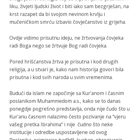
liku, živjeti ljudski život i biti iako sam bezgrješan, na
krst razapet da bi svojom nevinom krvlju i
mučeničkom smrću izbavio čovječanstvo iz grijeha.
Ovdje vidimo prisutnu ideju, ne žrtvovanja čovjeka
radi Boga nego se žrtvuje Bog radi čovjeka.
Pored hrišćanstva žrtva je prisutna i kod drugih
religija, a u stvari je, kako nam historija govori bila
prisutna i kod svih naroda u svim vremenima.
Budući da islam ne započinje sa Kur'anom i časnim
poslanikom Muhammedom a.s., kako se to danas
ponegdje pogrešno predstavlja, onda nije čudo što u
Kur'anu časnom nalazimo često pozivanje na “vjeru
vašeg pretka Ibrahima“ i nije čudno što neke
institucije i odredbe uspostavljene od ovog