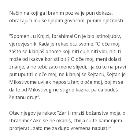
Način na koji ga Ibrahim poziva je pun dokaza,
obraćajući mu se lijepim govorom, punim nježnosti.
“Spomeni, u Knjizi, Ibrahima! On je bio istinoljubiv,
vjerovjesnik.
Kada je rekao ocu svome: “O oče moj,
zašto se klanjaš onome koji niti čuje niti vidi, niti ti
može od ikakve koristi biti?
O oče moj, meni dolazi
znanje, a ne tebi; zato mene slijedi, i ja ću te na pravi
put uputiti;
o oče moj, ne klanjaj se šejtanu, šejtan je
Milostivome uvijek neposlušan;
o oče moj, bojim se
da te od Milostivog ne stigne kazna, pa da budeš
šejtanu drug“.
Otac njegov je rekao: “Zar ti mrziš božanstva moja, o
Ibrahime? Ako se ne okaniš, zbilja ću te kamenjem
protjerati, zato me za dugo vremena napusti!“