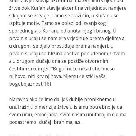
Stari Zavjet stavlja akcent na materijalnu vrijednost
žrtve dok Kur'an stavlja akcent na vrijednost namjere
s kojom se žrtvuje. Tamo se traži čin, u Kur'anu se
ispituje motiv. Tamo se polazi od izvanjskog i
sporednog a u Kur'anu od unutarnjeg i bitnog. U
prvom slučaju se namjera vrjednuje prema djelima a
u drugom se djelo prosuđuje prema namjeri. U
prvom slučaju se blizina postiže ponuđenom žrtvom
a u drugom slučaju ona se postiže otvorenim i
čestitim srcem jer: “Bogu neće nikad stići meso
njihovo, niti krv njihova. Njemu će stići vaša
bogobojaznost.“
[8]
Naravno ako želimo da još dublje proniknemo u
unutrašnju dimenzije žrtve u islamu potrebno je da
svom umu, emocijama, svim našim unutarnjim čulima
podastremo slučaj Ibrahima, a.s..