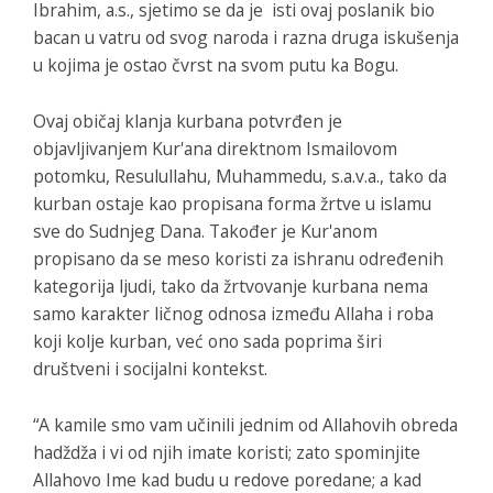
Ibrahim, a.s., sjetimo se da je isti ovaj poslanik bio
bacan u vatru od svog naroda i razna druga iskušenja
u kojima je ostao čvrst na svom putu ka Bogu.
Ovaj običaj klanja kurbana potvrđen je
objavljivanjem Kur'ana direktnom Ismailovom
potomku, Resulullahu, Muhammedu, s.a.v.a., tako da
kurban ostaje kao propisana forma žrtve u islamu
sve do Sudnjeg Dana. Također je Kur'anom
propisano da se meso koristi za ishranu određenih
kategorija ljudi, tako da žrtvovanje kurbana nema
samo karakter ličnog odnosa između Allaha i roba
koji kolje kurban, već ono sada poprima širi
društveni i socijalni kontekst.
“
A kamile smo vam učinili jednim od Allahovih obreda
hadždža i vi od njih imate koristi; zato
spominjite
Allahovo Ime kad budu u redove poredane; a kad