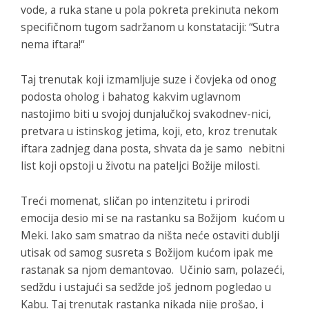
vode, a ruka stane u pola pokreta prekinuta nekom
specifičnom tugom sadržanom u konstataciji: “Sutra
nema iftara!“
Taj trenutak koji izmamljuje suze i čovjeka od onog
podosta oholog i bahatog kakvim uglavnom
nastojimo biti u svojoj dunjalučkoj svakodnev-nici,
pretvara u istinskog jetima, koji, eto, kroz trenutak
iftara zadnjeg dana posta, shvata da je samo nebitni
list koji opstoji u životu na pateljci Božije milosti.
Treći momenat, sličan po intenzitetu i prirodi
emocija desio mi se na rastanku sa Božijom kućom u
Meki. Iako sam smatrao da ništa neće ostaviti dublji
utisak od samog susreta s Božijom kućom ipak me
rastanak sa njom demantovao. Učinio sam, polazeći,
sedždu i ustajući sa sedžde još jednom pogledao u
Kabu. Taj trenutak rastanka nikada nije prošao, i