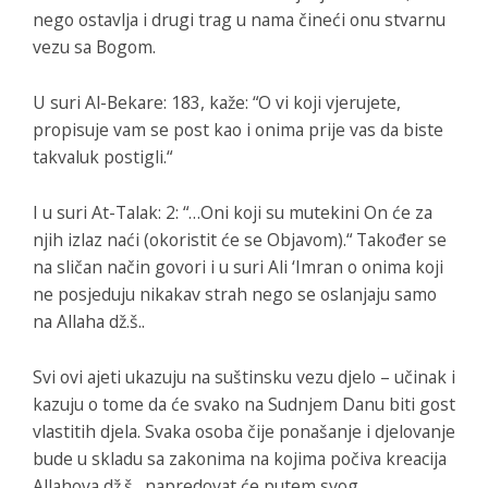
nego ostavlja i drugi trag u nama čineći onu stvarnu
vezu sa Bogom.
U suri
Al-Bekare
: 183, kaže: “
O vi koji vjerujete,
propisuje vam se post kao i onima prije vas da biste
takvaluk postigli
.“
I u suri
At-Talak
: 2: “…
Oni koji su mutekini On će za
njih izlaz naći
(okoristit će se Objavom).“ Također se
na sličan način govori i u suri
Ali ‘Imran
o onima koji
ne posjeduju nikakav strah nego se oslanjaju samo
na Allaha dž.š..
Svi ovi ajeti ukazuju na suštinsku vezu djelo – učinak i
kazuju o tome da će svako na Sudnjem Danu biti gost
vlastitih djela. Svaka osoba čije ponašanje i djelovanje
bude u skladu sa zakonima na kojima počiva kreacija
Allahova dž.š., napredovat će putem svog