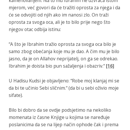
kamenovanjem. Na to mu Ibrahim ne uzvraća istom
mjerom, već govori da će tražiti oprosta za njega i da
će se odvojiti od njih ako im nanosi zlo. On traži
oprosta za svoga oca, ali je to bilo prije nego što
njegov otac odbija istinu:
“A što je Ibrahim tražio oprosta za svoga oca bilo je
samo zbog obećanja koje mu je dao. A čim mu je bilo
jasno, da je on Allahov neprijatelj, on ga se odrekao.
Ibrahim je doista bio pun sažaljenja i obazriv.“
[16]
U Hadisu Kudsi je objavljeno:
“Robe moj klanjaj mi se
da bi te učinio Sebi sličnim.“
(da bi u sebi oživio moje
sifate).
Bilo bi dobro da se ovdje podsjetimo na nekoliko
momenata iz časne Knjige u kojima se naređuje
poslanicima da se na lijep način ophode čak i prema