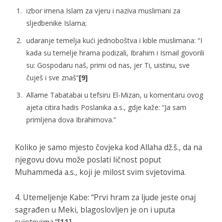
izbor imena Islam za vjeru i naziva muslimani za
sljedbenike Islama;
udaranje temelja kući jednoboštva i kible muslimana:
“I
kada su temelje hrama podizali, Ibrahim i Ismail govorili
su: Gospodaru naš, primi od nas, jer Ti, uistinu, sve
čuješ i sve znaš“
[9]
Allame Tabatabai u tefsiru
El-Mizan
, u komentaru ovog
ajeta citira hadis Poslanika a.s., gdje kaže: “
Ja sam
primljena dova Ibrahimova.”
Koliko je samo mjesto čovjeka kod Allaha dž.š., da na
njegovu dovu može poslati ličnost poput
Muhammeda a.s., koji je milost svim svjetovima.
4. Utemeljenje Kabe:
“Prvi hram za ljude jeste onaj
sagrađen u Meki, blagoslovljen je on i uputa