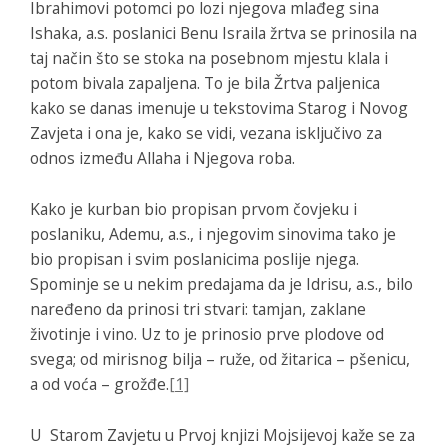
Ibrahimovi potomci po lozi njegova mlađeg sina
Ishaka, a.s. poslanici Benu Israila žrtva se prinosila na
taj način što se stoka na posebnom mjestu klala i
potom bivala zapaljena. To je bila Žrtva paljenica
kako se danas imenuje u tekstovima Starog i Novog
Zavjeta i ona je, kako se vidi, vezana isključivo za
odnos između Allaha i Njegova roba.
Kako je kurban bio propisan prvom čovjeku i
poslaniku, Ademu, a.s., i njegovim sinovima tako je
bio propisan i svim poslanicima poslije njega.
Spominje se u nekim predajama da je Idrisu, a.s., bilo
naređeno da prinosi tri stvari: tamjan, zaklane
životinje i vino. Uz to je prinosio prve plodove od
svega; od mirisnog bilja – ruže, od žitarica – pšenicu,
a od voća – grožđe.
[1]
U Starom Zavjetu u Prvoj knjizi Mojsijevoj kaže se za