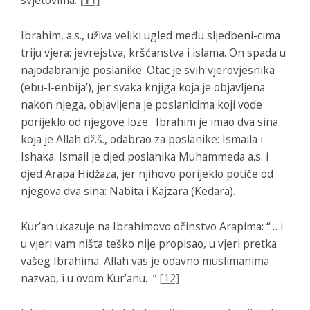
svjetovima.“
[11]
Ibrahim, a.s., uživa veliki ugled među sljedbeni-cima
triju vjera: jevrejstva, kršćanstva i islama. On spada u
najodabranije poslanike. Otac je svih vjerovjesnika
(ebu-l-enbija’), jer svaka knjiga koja je objavljena
nakon njega, objavljena je poslanicima koji vode
porijeklo od njegove loze. Ibrahim je imao dva sina
koja je Allah dž.š., odabrao za poslanike: Ismaila i
Ishaka. Ismail je djed poslanika Muhammeda a.s. i
djed Arapa Hidžaza, jer njihovo porijeklo potiče od
njegova dva sina: Nabita i Kajzara (Kedara).
Kur’an ukazuje na Ibrahimovo očinstvo Arapima: “…
i
u vjeri vam ništa teško nije propisao, u vjeri pretka
vašeg Ibrahima. Allah vas je odavno muslimanima
nazvao, i u ovom Kur’anu…“
[12]