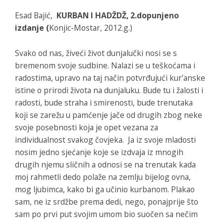
Esad Bajić,
KURBAN I HADŽDŽ, 2.dopunjeno
izdanje
(
Konjic-Mostar, 2012.g.)
Svako od nas, živeći život dunjalučki nosi se s
bremenom svoje sudbine. Nalazi se u teškoćama i
radostima, upravo na taj način potvrđujući kur'anske
istine o prirodi života na dunjaluku. Bude tu i žalosti i
radosti, bude straha i smirenosti, bude trenutaka
koji se zarežu u pamćenje jače od drugih zbog neke
svoje posebnosti koja je opet vezana za
individualnost svakog čovjeka. Ja iz svoje mladosti
nosim jedno sjećanje koje se izdvaja iz mnogih
drugih njemu sličnih a odnosi se na trenutak kada
moj rahmetli dedo polaže na zemlju bijelog ovna,
mog ljubimca, kako bi ga učinio kurbanom. Plakao
sam, ne iz srdžbe prema dedi, nego, ponajprije što
sam po prvi put svojim umom bio suočen sa nečim