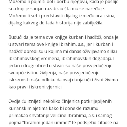
Možemo li pojmiti bol i borbu njegovu, kada je poslije
sna koji je sanjao razabrao šta mu se naređuje.
Možemo li sebi predstaviti dijalog između oca i sina,
dijalog kakvog do tada historija nije zabilježila.
Budući da je tema ove knjige kurban i hadždž, onda je
u stvari tema ove knjige Ibrahim, a.s., jer i kurban i
hadždž obredi su u kojima mi danas oživljavamo sliku
ibrahimovskog vremena, ibrahimovskih događaja. I
jedan i drugi obred u stvari su naše posvjedočenje
sveopće istine življenja, naše posvjedočenje
iskrenosti naše odluke da ovaj dunjalučki život živimo
kao pravi i iskreni vjernici.
Ovdje ću iznijeti nekoliko činjenica potkrijepljenih
kur'anskim ajetima kako bi donekle razumu
primakao shvatanje veličine Ibrahima, a.s. i samog
pojma “Ibrahim-jedan ummet“ te podsjetio čitaoce na