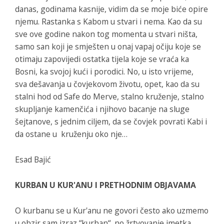
danas, godinama kasnije, vidim da se moje biće opire
njemu. Rastanka s Kabom u stvari i nema. Kao da su
sve ove godine nakon tog momenta u stvari ništa,
samo san koji je smješten u onaj vapaj očiju koje se
otimaju zapovijedi ostatka tijela koje se vraća ka
Bosni, ka svojoj kući i porodici. No, u isto vrijeme,
sva dešavanja u čovjekovom životu, opet, kao da su
stalni hod od Safe do Merve, stalno kruženje, stalno
skupljanje kamenčića i njihovo bacanje na sluge
šejtanove, s jednim ciljem, da se čovjek povrati Kabi i
da ostane u kruženju oko nje…
Esad Bajić
KURBAN U KUR'ANU I PRETHODNIM OBJAVAMA
O kurbanu se u Kur'anu ne govori često ako uzmemo
u obzir sam izraz “kurban“, no žrtvovanje imetka,