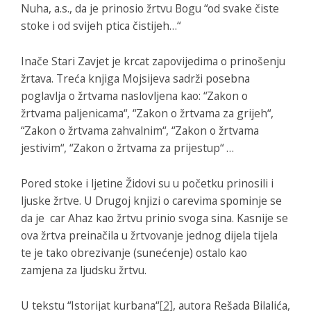
Nuha, a.s., da je prinosio žrtvu Bogu “od svake čiste
stoke i od svijeh ptica čistijeh…“
Inače Stari Zavjet je krcat zapovijedima o prinošenju
žrtava. Treća knjiga Mojsijeva sadrži posebna
poglavlja o žrtvama naslovljena kao: “Zakon o
žrtvama paljenicama“, “Zakon o žrtvama za grijeh“,
“Zakon o žrtvama zahvalnim“, “Zakon o žrtvama
jestivim“, “Zakon o žrtvama za prijestup“ …
Pored stoke i ljetine Židovi su u početku prinosili i
ljuske žrtve. U Drugoj knjizi o carevima spominje se
da je car Ahaz kao žrtvu prinio svoga sina. Kasnije se
ova žrtva preinačila u žrtvovanje jednog dijela tijela
te je tako obrezivanje (sunećenje) ostalo kao
zamjena za ljudsku žrtvu.
U tekstu “Istorijat kurbana“
[2]
, autora Rešada Bilalića,