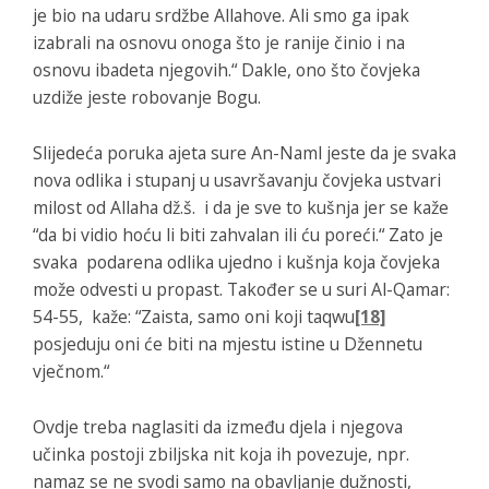
je bio na udaru srdžbe Allahove. Ali smo ga ipak
izabrali na osnovu onoga što je ranije činio i na
osnovu ibadeta njegovih.“
Dakle, ono što čovjeka
uzdiže jeste robovanje Bogu.
Slijedeća poruka ajeta sure
An-Naml
jeste da je svaka
nova odlika i stupanj u usavršavanju čovjeka ustvari
milost od Allaha dž.š. i da je sve to kušnja jer se kaže
“da bi vidio hoću li biti zahvalan ili ću poreći.“ Zato je
svaka podarena odlika ujedno i kušnja koja čovjeka
može odvesti u propast. Također se u suri
Al-Qamar
:
54-55, kaže:
“Zaista, samo oni koji taqwu
[18]
posjeduju oni će biti na mjestu istine u Džennetu
vječnom.“
Ovdje treba naglasiti da između djela i njegova
učinka postoji zbiljska nit koja ih povezuje, npr.
namaz se ne svodi samo na obavljanje dužnosti,