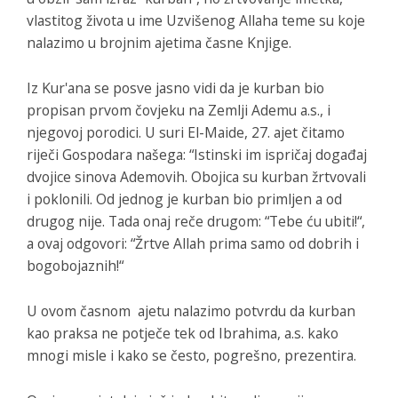
vlastitog života u ime Uzvišenog Allaha teme su koje
nalazimo u brojnim ajetima časne Knjige.
Iz Kur'ana se posve jasno vidi da je kurban bio
propisan prvom čovjeku na Zemlji Ademu a.s., i
njegovoj porodici. U suri
El-Maide
, 27. ajet čitamo
riječi Gospodara našega: “
Istinski im ispričaj događaj
dvojice sinova Ademovih. Obojica su kurban žrtvovali
i poklonili. Od jednog je kurban bio primljen a od
drugog nije. Tada onaj reče drugom: “Tebe ću ubiti!“,
a ovaj odgovori: “Žrtve Allah prima samo od dobrih i
bogobojaznih!“
U ovom časnom ajetu nalazimo potvrdu da kurban
kao praksa ne potječe tek od Ibrahima, a.s. kako
mnogi misle i kako se često, pogrešno, prezentira.