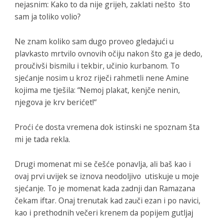
nejasnim: Kako to da nije grijeh, zaklati nešto što
sam ja toliko volio?
Ne znam koliko sam dugo proveo gledajući u
plavkasto mrtvilo ovnovih očiju nakon što ga je dedo,
proučivši bismilu i tekbir, učinio kurbanom. To
sjećanje nosim u kroz riječi rahmetli nene Amine
kojima me tješila: “Nemoj plakat, kenjče nenin,
njegova je krv berićet!“
Proći će dosta vremena dok istinski ne spoznam šta
mi je tada rekla.
Drugi momenat mi se češće ponavlja, ali baš kao i
ovaj prvi uvijek se iznova neodoljivo utiskuje u moje
sjećanje. To je momenat kada zadnji dan Ramazana
čekam iftar. Onaj trenutak kad zauči ezan i po navici,
kao i prethodnih večeri krenem da popijem gutljaj