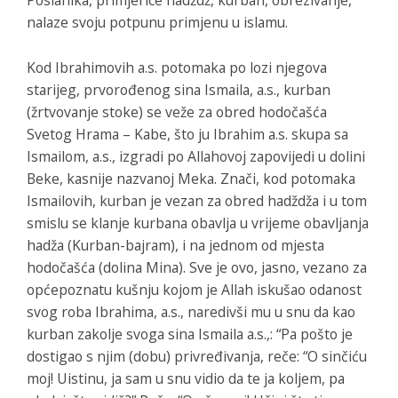
Poslanika, primjerice hadždž, kurban, obrezivanje,
nalaze svoju potpunu primjenu u islamu.
Kod Ibrahimovih a.s. potomaka po lozi njegova
starijeg, prvorođenog sina Ismaila, a.s., kurban
(žrtvovanje stoke) se veže za obred hodočašća
Svetog Hrama – Kabe, što ju Ibrahim a.s. skupa sa
Ismailom, a.s., izgradi po Allahovoj zapovijedi u dolini
Beke, kasnije nazvanoj Meka. Znači, kod potomaka
Ismailovih, kurban je vezan za obred hadždža i u tom
smislu se klanje kurbana obavlja u vrijeme obavljanja
hadža (Kurban-bajram), i na jednom od mjesta
hodočašća (dolina Mina). Sve je ovo, jasno, vezano za
općepoznatu kušnju kojom je Allah iskušao odanost
svog roba Ibrahima, a.s., naredivši mu u snu da kao
kurban zakolje svoga sina Ismaila a.s.,: “Pa pošto je
dostigao s njim (dobu) privređivanja, reče: “O sinčiću
moj! Uistinu, ja sam u snu vidio da te ja koljem, pa