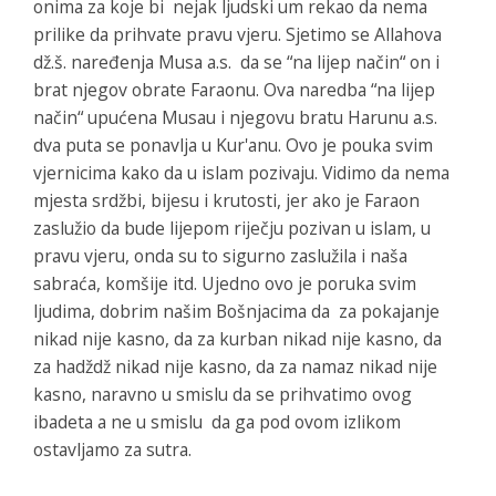
onima za koje bi nejak ljudski um rekao da nema
prilike da prihvate pravu vjeru. Sjetimo se Allahova
dž.š. naređenja Musa a.s. da se “na lijep način“ on i
brat njegov obrate Faraonu. Ova naredba “na lijep
način“ upućena Musau i njegovu bratu Harunu a.s.
dva puta se ponavlja u Kur'anu. Ovo je pouka svim
vjernicima kako da u islam pozivaju. Vidimo da nema
mjesta srdžbi, bijesu i krutosti, jer ako je Faraon
zaslužio da bude lijepom riječju pozivan u islam, u
pravu vjeru, onda su to sigurno zaslužila i naša
sabraća, komšije itd. Ujedno ovo je poruka svim
ljudima, dobrim našim Bošnjacima da za pokajanje
nikad nije kasno, da za kurban nikad nije kasno, da
za hadždž nikad nije kasno, da za namaz nikad nije
kasno, naravno u smislu da se prihvatimo ovog
ibadeta a ne u smislu da ga pod ovom izlikom
ostavljamo za sutra.