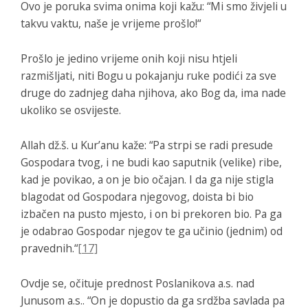
Ovo je poruka svima onima koji kažu: “Mi smo živjeli u
takvu vaktu, naše je vrijeme prošlo!“
Prošlo je jedino vrijeme onih koji nisu htjeli
razmišljati, niti Bogu u pokajanju ruke podići za sve
druge do zadnjeg daha njihova, ako Bog da, ima nade
ukoliko se osvijeste.
Allah dž.š. u Kur’anu kaže:
“Pa strpi se radi presude
Gospodara tvog, i ne budi kao saputnik (velike) ribe,
kad je povikao, a on je bio očajan. I da ga nije stigla
blagodat od Gospodara njegovog, doista bi bio
izbačen na pusto mjesto, i on bi prekoren bio. Pa ga
je odabrao Gospodar njegov te ga učinio (jednim) od
pravednih
.“
[17]
Ovdje se, očituje prednost Poslanikova a.s. nad
Junusom a.s.. “
On je dopustio da ga srdžba savlada pa