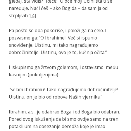
gledaj, šta vidiš?” Reče: “O oče moj! Učini šta ti se
naređuje. Naći ćeš – ako Bog da – da sam ja od
strpljivih.”
[4]
Pa pošto se oba pokoriše, i položi ga na čelo. I
pozvasmo ga: “O Ibrahime! Već si ispunio
snoviđenje. Uistinu, mi tako nagrađujemo
dobročinitelje. Uistinu, ovo je to, kušnja očita.”
I iskupismo ga žrtvom golemom, i ostavismo među
kasnijim (pokoljenjima):
“Selam Ibrahimu! Tako nagrađujemo dobročinitelje!
Uistinu, on je bio od robova Naših vjernika.“
Ibrahim, a.s., je odabrao Boga i od Boga bio odabran.
Pored ovog iskušenja da bi smo ovdje samo na tren
potakli um na dosezanje deredža koje je imao