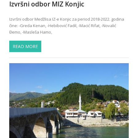
Izvršni odbor MIZ Konjic
Izvršni odbor Medžlisa IZ-e Konjic za period 2018-2022. godina
čine: -Greda Kenan, -Hebibović Fadil, -Macić Rifat, -Novalić
Đemo, -Masleša Hamo,
READ MORE