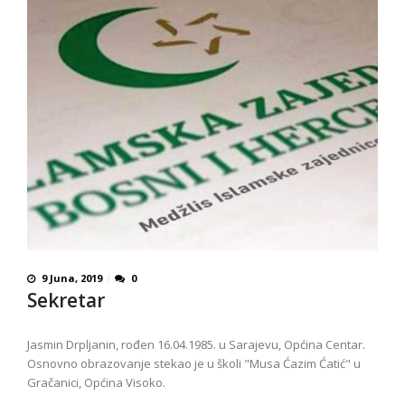
9 Juna, 2019
0
Sekretar
Jasmin Drpljanin, rođen 16.04.1985. u Sarajevu, Općina Centar.
Osnovno obrazovanje stekao je u školi "Musa Ćazim Ćatić" u
Gračanici, Općina Visoko.