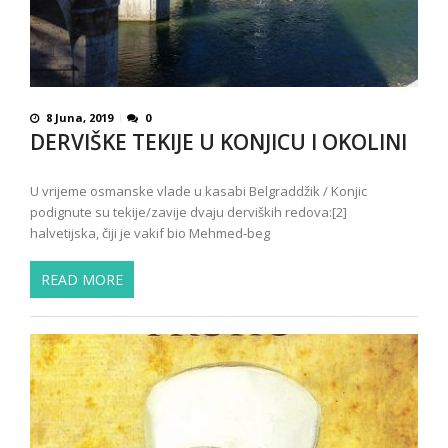
8 Juna, 2019
0
DERVIŠKE TEKIJE U KONJICU I OKOLINI
U vrijeme osmanske vlade u kasabi Belgraddžik / Konjic
podignute su tekije/zavije dvaju derviških redova:[2]
halvetijska, čiji je vakif bio Mehmed-beg
READ MORE