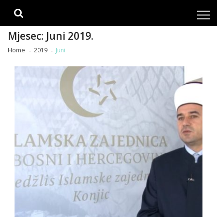
Skip
Skip
to
to
navigation
content
Mjesec:
Juni 2019.
Home
2019
Juni