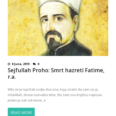
8 Juna, 2019
0
Sejfullah Proho: Smrt hazreti Fatime,
r.a.
Milo mi je ispričati ovdje dva sna, koja znače da sam se ja,
inšaAllah, dosta osevabio time, što sam ovu knjižicu napisao.
Jedan je san od mene, a
READ MORE