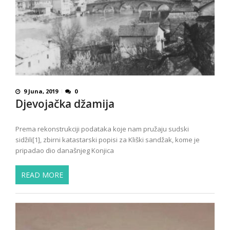
9 Juna, 2019
0
Djevojačka džamija
Prema rekonstrukciji podataka koje nam pružaju sudski
sidžili[1], zbirni katastarski popisi za Kliški sandžak, kome je
pripadao dio današnjeg Konjica
READ MORE