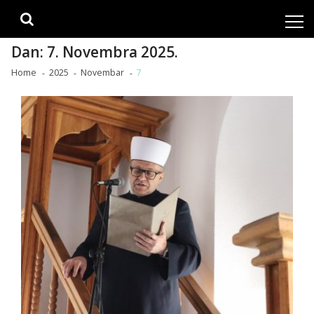
Skip
Skip
to
to
navigation
content
Dan:
7. Novembra 2025.
Home
2025
Novembar
7