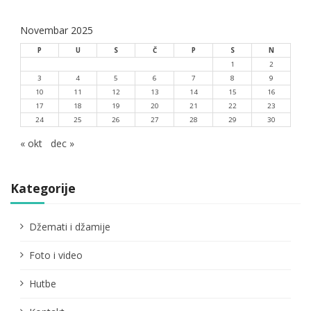
Novembar 2025
P
U
S
Č
P
S
N
1
2
3
4
5
6
7
8
9
10
11
12
13
14
15
16
17
18
19
20
21
22
23
24
25
26
27
28
29
30
« okt
dec »
Kategorije
Džemati i džamije
Foto i video
Hutbe