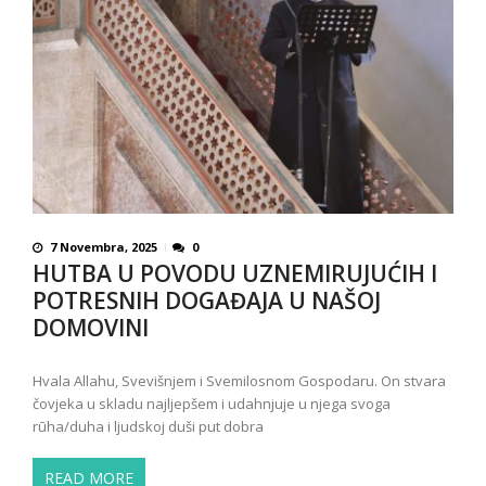
7 Novembra, 2025
0
HUTBA U POVODU UZNEMIRUJUĆIH I
POTRESNIH DOGAĐAJA U NAŠOJ
DOMOVINI
Hvala Allahu, Svevišnjem i Svemilosnom Gospodaru. On stvara
čovjeka u skladu najljepšem i udahnjuje u njega svoga
rūha/duha i ljudskoj duši put dobra
READ MORE