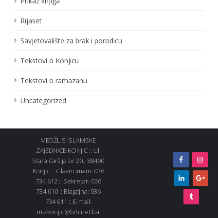
Prikaz knjiga
Rijaset
Savjetovalište za brak i porodicu
Tekstovi o Konjicu
Tekstovi o ramazanu
Uncategorized
MEDŽLIS ISLAMSKE
ZAJEDNICE KONJIC :: Ul.
Stara čaršija br.20., 88400
Konjic :: Glavni imam: 036
734 612 :: Sekretar: 036
734 610 :: Blagajna: 036
734 611 :: E-mail:
mizkonjic@bih.net.ba