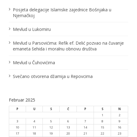
č
Posjeta delegacije Islamske zajednice Bošnjaka u
Njemačkoj
l
Mevlud u Lukomiru
a
n
Mevlud u Parsovićima: Refik ef. Delić pozvao na čuvanje
emaneta šehida i moralnu obnovu društva
a
Mevlud u Čuhovićima
k
a
Svečano otvorena džamija u Repovcima
Februar 2025
P
U
S
Č
P
S
N
1
2
3
4
5
6
7
8
9
10
11
12
13
14
15
16
17
18
19
20
21
22
23