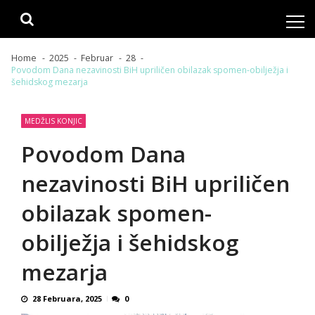
Skip
Skip
to
to
navigation
content
Home
2025
Februar
28
Povodom Dana nezavinosti BiH upriličen obilazak spomen-obilježja i
šehidskog mezarja
MEDŽLIS KONJIC
Povodom Dana
nezavinosti BiH upriličen
obilazak spomen-
obilježja i šehidskog
mezarja
28 Februara, 2025
0