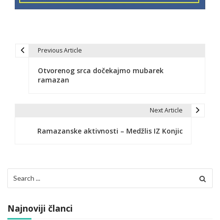
Previous Article
N
Otvorenog srca dočekajmo mubarek
a
ramazan
v
i
Next Article
g
Ramazanske aktivnosti – Medžlis IZ Konjic
a
c
Search
i
for:
j
Najnoviji članci
a