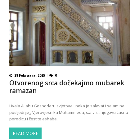
28 Februara, 2025
0
Otvorenog srca dočekajmo mubarek
ramazan
Hvala Allahu Gospodaru svjetova i neka je salavat i selam na
posljednjeg Vjerovjesnika Muhammeda, s.a.v.s., njegovu časnu
porodicu i čestite ashabe.
READ MORE