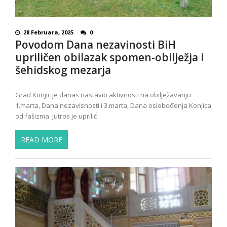
28 Februara, 2025
0
Povodom Dana nezavinosti BiH
upriličen obilazak spomen-obilježja i
šehidskog mezarja
Grad Konjic je danas nastavio aktivnosti na obilježavanju
1.marta, Dana nezavisnosti i 3.marta, Dana oslobođenja Konjica
od fašizma. Jutros je uprilič
READ MORE