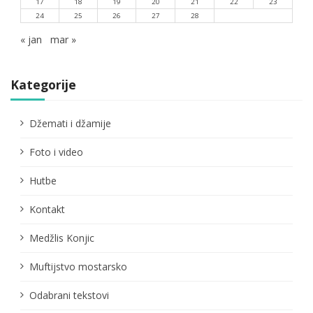
17
18
19
20
21
22
23
24
25
26
27
28
« jan
mar »
Kategorije
Džemati i džamije
Foto i video
Hutbe
Kontakt
Medžlis Konjic
Muftijstvo mostarsko
Odabrani tekstovi