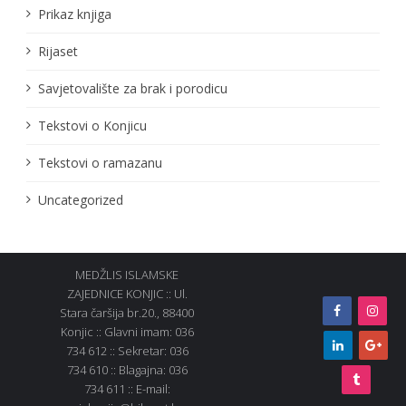
Prikaz knjiga
Rijaset
Savjetovalište za brak i porodicu
Tekstovi o Konjicu
Tekstovi o ramazanu
Uncategorized
MEDŽLIS ISLAMSKE
ZAJEDNICE KONJIC :: Ul.
Stara čaršija br.20., 88400
Konjic :: Glavni imam: 036
734 612 :: Sekretar: 036
734 610 :: Blagajna: 036
734 611 :: E-mail: