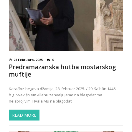
28 Februara, 2025
0
Predramazanska hutba mostarskog
muftije
Karađoz-begova džamija, 28. februar 2025. / 29. šaʻbān 1446.
h.g. Svevišnjem Allahu zahvaljujemo na blagodatima
neizbrojivim. Hvala Mu na blagodati
READ MORE