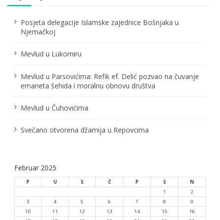
Posjeta delegacije Islamske zajednice Bošnjaka u
Njemačkoj
Mevlud u Lukomiru
Mevlud u Parsovićima: Refik ef. Delić pozvao na čuvanje
emaneta šehida i moralnu obnovu društva
Mevlud u Čuhovićima
Svečano otvorena džamija u Repovcima
Februar 2025
P
U
S
Č
P
S
N
1
2
3
4
5
6
7
8
9
10
11
12
13
14
15
16