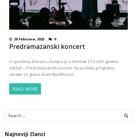
28 Februara, 2025
0
Predramazanski koncert
U sportskoj dvorani u Konjicu je u četvrtak 27.2.2025.godine
održan – Predramazanski koncert. Na početku programa
obratio se glavni imam Medžlisa Isl
READ MORE
Search
for:
Najnoviji članci