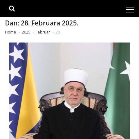
Skip
Skip
to
to
navigation
content
Dan:
28. Februara 2025.
Home
2025
Februar
28