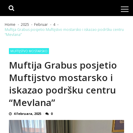
Skip
Skip
to
to
navigation
content
Home
2025
Februar
4
Muftija Grabus posjetio Muftijstvo mostarsko i iskazao podršku centru
“Mevlana”
MUFTIJSTVO MOSTARSKO
Muftija Grabus posjetio
Muftijstvo mostarsko i
iskazao podršku centru
“Mevlana”
4 Februara, 2025
0