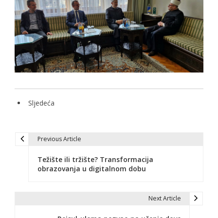
Sljedeća
Previous Article
N
Težište ili tržište? Transformacija
a
obrazovanja u digitalnom dobu
v
i
Next Article
g