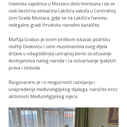
Islamska zajednica u Mostaru diskriminisana i da se
vodi bezočna otimačina Lakišića vakufa u Centralnoj
zoni Grada Mostara, gdje se na Lakišića haremu
nelegalno gradi Hrvatsko narodno kazalište.
Muftija Grabus je ovom prilikom iskazao podršku
muftiji Dedoviću i svim muslimanima ovog dijela
države u višegodišnjoj ustrajnoj borbi za očuvanje
dostojanstva našeg naroda i za ostvarivanje ljudskih
prava i sloboda.
Razgovarano je i o mogućnosti razvijanja i
unapređenja međureligijskog dijaloga, naročito kroz
aktivnosti Međureligijskog vijeća.