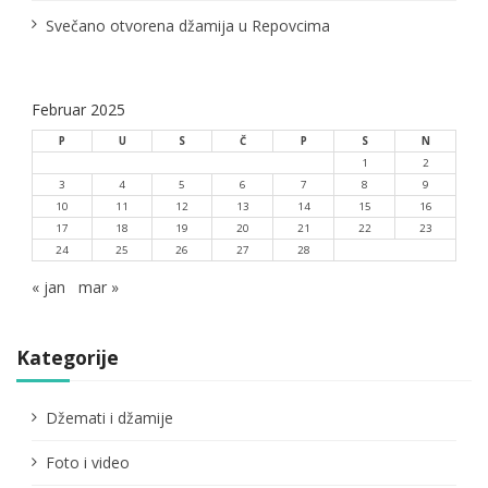
Svečano otvorena džamija u Repovcima
Februar 2025
P
U
S
Č
P
S
N
1
2
3
4
5
6
7
8
9
10
11
12
13
14
15
16
17
18
19
20
21
22
23
24
25
26
27
28
« jan
mar »
Kategorije
Džemati i džamije
Foto i video