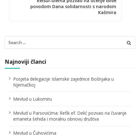
Reisul-ulema pozvao na učenje dove
povodom Dana solidarnosti s narodom
a
Kašmira
c
i
Search
j
for:
a
Najnoviji članci
č
l
Posjeta delegacije Islamske zajednice Bošnjaka u
Njemačkoj
a
n
Mevlud u Lukomiru
a
Mevlud u Parsovićima: Refik ef. Delić pozvao na čuvanje
emaneta šehida i moralnu obnovu društva
k
a
Mevlud u Čuhovićima