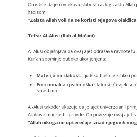
On ističe da je čovjekova slabost razlog zašto Allah po
hadisom:
“Zaista Allah voli da se koristi Njegova olakšica 
Tefsir Al-Alusi (Ruh al-Ma'ani)
Al-Alusi objašnjava da ovaj ajet odražava ravnotežu š
Kur'an spominje duboko ukorijenjena:
Materijalna slabost
: Ljudsko tijelo je krhko i p
Emocionalna i psihološka slabost
: Čovjek se 
strastima.
Al-Alusi također ukazuje da je ajet univerzalan i prim
Allahove mudrosti i pravde. On povezuje ovaj ajet s
“Allah nikoga ne opterećuje iznad njegovih mog