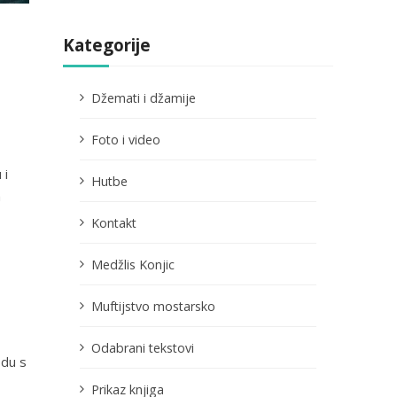
Kategorije
Džemati i džamije
Foto i video
 i
Hutbe
h
Kontakt
Medžlis Konjic
Muftijstvo mostarsko
Odabrani tekstovi
odu s
Prikaz knjiga