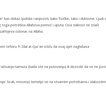
” kao dokaz ljudske ranjivosti, kako fizičke, tako i duhovne. Ljudi 
bog toga potrebna Allahova pomoć i uputa. Ova slabost ne znači
zahtijeva oslonac na Allaha.
vom tefsiru
Fi Zilal al-Qur'an
ističu da ovaj ajet naglašava
aćivanja namaza (kada ste na putovanju) ili dozvole da se ne post
npr. brak, imovina) temelje se na stvarnim potrebama i slabostim