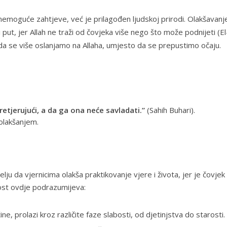
a nemoguće zahtjeve, već je prilagođen ljudskoj prirodi. Olakšavanj
 put, jer Allah ne traži od čovjeka više nego što može podnijeti (
El
j da se više oslanjamo na Allaha, umjesto da se prepustimo očaju.
pretjerujući, a da ga ona neće savladati.”
(
Sahih Buhari
).
 olakšanjem.
ju da vjernicima olakša praktikovanje vjere i života, jer je čovjek
ost ovdje podrazumijeva:
ne, prolazi kroz različite faze slabosti, od djetinjstva do starosti.