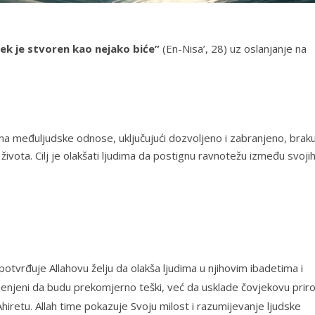
jek je stvoren kao nejako biće”
(
En-Nisa’, 28
) uz oslanjanje na
na međuljudske odnose, uključujući dozvoljeno i zabranjeno, braku
ivota. Cilj je olakšati ljudima da postignu ravnotežu između svoji
potvrđuje Allahovu želju da olakša ljudima u njihovim ibadetima i
jenjeni da budu prekomjerno teški, već da usklade čovjekovu prir
iretu. Allah time pokazuje Svoju milost i razumijevanje ljudske