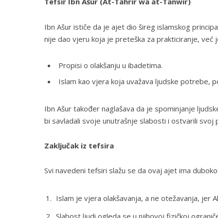
Tefsir Ibn Ašur (At-Tahrir wa at-Tanwir)
Ibn Ašur ističe da je ajet dio šireg islamskog princip
nije dao vjeru koja je preteška za prakticiranje, već
Propisi o olakšanju u ibadetima.
Islam kao vjera koja uvažava ljudske potrebe, p
Ibn Ašur također naglašava da je spominjanje ljudske
bi savladali svoje unutrašnje slabosti i ostvarili svoj 
Zaključak iz tefsira
Svi navedeni tefsiri slažu se da ovaj ajet ima duboko
Islam je vjera olakšavanja, a ne otežavanja, jer Al
Slabost ljudi ogleda se u njihovoj fizičkoj ograni