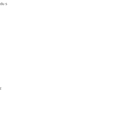
adu s
z