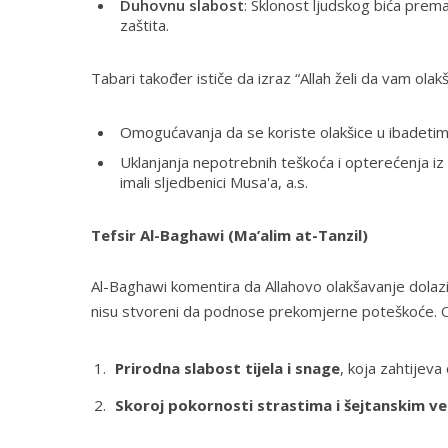
Duhovnu slabost
: Sklonost ljudskog bića prem
zaštita.
Tabari također ističe da izraz “Allah želi da vam ola
Omogućavanja da se koriste olakšice u ibadetima 
Uklanjanja nepotrebnih teškoća i opterećenja iz p
imali sljedbenici Musa'a, a.s.
Tefsir Al-Baghawi (Ma’alim at-Tanzil)
Al-Baghawi komentira da Allahovo olakšavanje dolazi k
nisu stvoreni da podnose prekomjerne poteškoće. O
Prirodna slabost tijela i snage
, koja zahtijeva
Skoroj pokornosti strastima i šejtanskim 