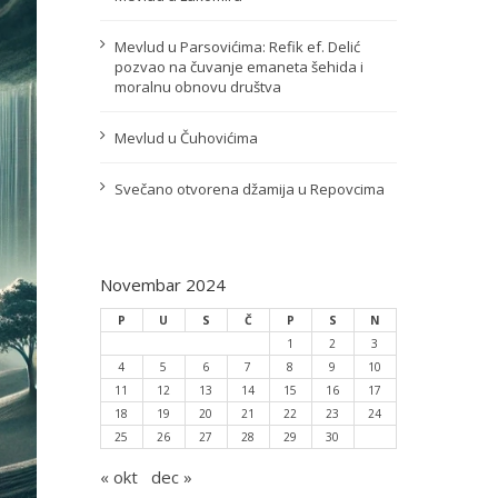
Mevlud u Parsovićima: Refik ef. Delić
pozvao na čuvanje emaneta šehida i
moralnu obnovu društva
Mevlud u Čuhovićima
Svečano otvorena džamija u Repovcima
Novembar 2024
P
U
S
Č
P
S
N
1
2
3
4
5
6
7
8
9
10
11
12
13
14
15
16
17
18
19
20
21
22
23
24
25
26
27
28
29
30
« okt
dec »