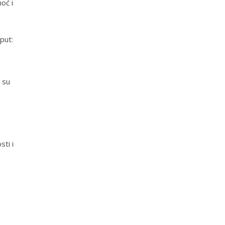
oć i
put:
e su
sti i