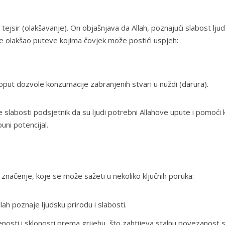
a
tejsir
(olakšavanje). On objašnjava da Allah, poznajući slabost ljud
 je olakšao puteve kojima čovjek može postići uspjeh:
oput dozvole konzumacije zabranjenih stvari u nuždi (
darura
).
 slabosti podsjetnik da su ljudi potrebni Allahove upute i pomoći 
puni potencijal.
 značenje, koje se može sažeti u nekoliko ključnih poruka:
lah poznaje ljudsku prirodu i slabosti.
čenosti i sklonosti prema grijehu, što zahtijeva stalnu povezanost 