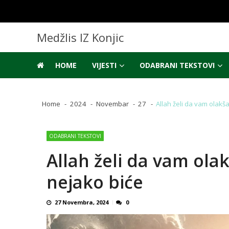
Skip
Skip
to
to
navigation
content
Medžlis IZ Konjic
HOME
VIJESTI
ODABRANI TEKSTOVI
Home
2024
Novembar
27
Allah želi da vam olakša
ODABRANI TEKSTOVI
Allah želi da vam olak
nejako biće
27 Novembra, 2024
0