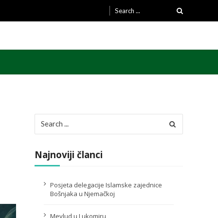
Search
for:
Search
for:
Najnoviji članci
Posjeta delegacije Islamske zajednice
Bošnjaka u Njemačkoj
Mevlud u Lukomiru