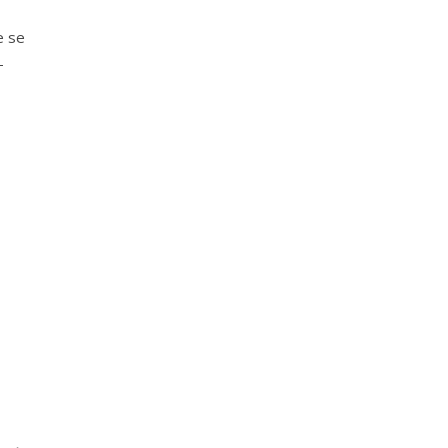
e se
-