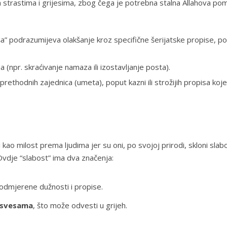
a strastima i grijesima, zbog čega je potrebna stalna Allahova pom
kša” podrazumijeva olakšanje kroz specifične šerijatske propise, po
(npr. skraćivanje namaza ili izostavljanje posta).
rethodnih zajednica (umeta), poput kazni ili strožijih propisa koj
ao milost prema ljudima jer su oni, po svojoj prirodi, skloni slabo
vdje “slabost” ima dva značenja:
 odmjerene dužnosti i propise.
vesvesama
, što može odvesti u grijeh.