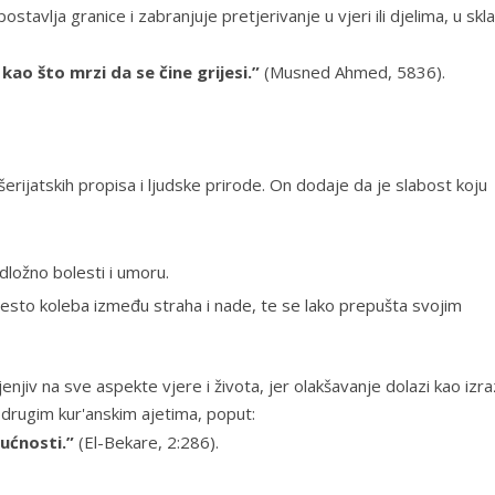
stavlja granice i zabranjuje pretjerivanje u vjeri ili djelima, u skl
kao što mrzi da se čine grijesi.”
(
Musned Ahmed
, 5836).
erijatskih propisa i ljudske prirode. On dodaje da je slabost koju
odložno bolesti i umoru.
često koleba između straha i nade, te se lako prepušta svojim
jenjiv na sve aspekte vjere i života, jer olakšavanje dolazi kao izra
 drugim kur'anskim ajetima, poput:
ućnosti.”
(
El-Bekare, 2:286
).