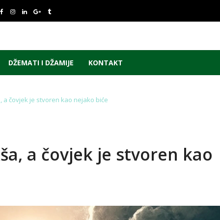
DŽEMATI I DŽAMIJE
KONTAKT
, a čovjek je stvoren kao nejako biće
ša, a čovjek je stvoren kao