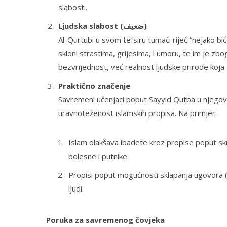
slabosti.
Ljudska slabost (ضعيف)
Al-Qurtubi u svom tefsiru tumači riječ “nejako biće
skloni strastima, grijesima, i umoru, te im je z
bezvrijednost, već realnost ljudske prirode koja 
Praktično značenje
Savremeni učenjaci poput Sayyid Qutba u njego
uravnoteženost islamskih propisa. Na primjer:
Islam olakšava ibadete kroz propise poput skr
bolesne i putnike.
Propisi poput mogućnosti sklapanja ugovora (
ljudi.
Poruka za savremenog čovjeka