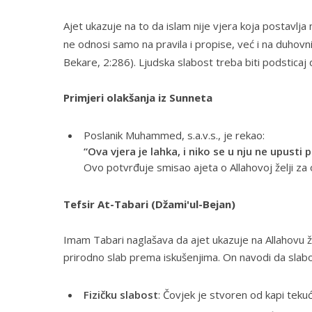
Ajet ukazuje na to da islam nije vjera koja postavlj
ne odnosi samo na pravila i propise, već i na duhovni
Bekare, 2:286
). Ljudska slabost treba biti podstica
Primjeri olakšanja iz Sunneta
Poslanik Muhammed, s.a.v.s., je rekao:
“Ova vjera je lahka, i niko se u nju ne upusti 
Ovo potvrđuje smisao ajeta o Allahovoj želji za
Tefsir At-Tabari (Džami'ul-Bejan)
Imam Tabari naglašava da ajet ukazuje na Allahovu žel
prirodno slab prema iskušenjima. On navodi da slab
Fizičku slabost
: Čovjek je stvoren od kapi tekući