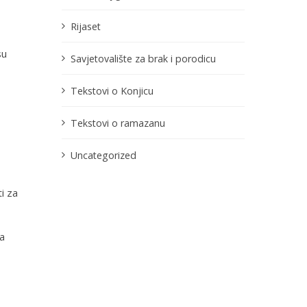
Rijaset
su
Savjetovalište za brak i porodicu
Tekstovi o Konjicu
Tekstovi o ramazanu
Uncategorized
i za
a