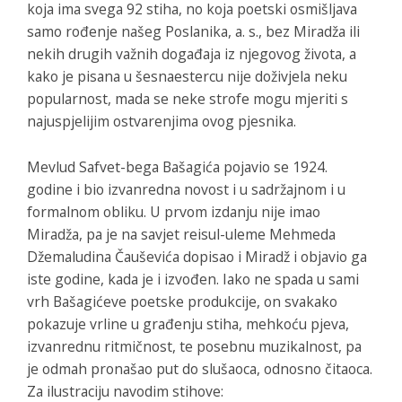
koja ima svega 92 stiha, no koja poetski osmišljava
samo rođenje našeg Poslanika, a. s., bez Miradža ili
nekih drugih važnih događaja iz njegovog života, a
kako je pisana u šesnaestercu nije doživjela neku
popularnost, mada se neke strofe mogu mjeriti s
najuspjelijim ostvarenjima ovog pjesnika.
Mevlud
Safvet-bega Bašagića pojavio se 1924.
godine i bio izvanredna novost i u sadržajnom i u
formalnom obliku. U prvom izdanju nije imao
Miradža, pa je na savjet reisul-uleme Mehmeda
Džemaludina Čauševića dopisao i Miradž i objavio ga
iste godine, kada je i izvođen. Iako ne spada u sami
vrh Bašagićeve poetske produkcije, on svakako
pokazuje vrline u građenju stiha, mehkoću pjeva,
izvanrednu ritmičnost, te posebnu muzikalnost, pa
je odmah pronašao put do slušaoca, odnosno čitaoca.
Za ilustraciju navodim stihove: