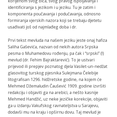
korijenom svog bića, svog pravog ispoljavanja i
identificiranja s jezikom i u jeziku. Tu je zatim i
komponenta poučavanja i podučavanja, odnosno
formiranja vjerskih nazora koji se trebaju djetetu
usađivati još od najmlađeg doba i dr.
Prvi tekst mevluda na našem jeziku jeste onaj hafiza
Saliha Gaševića, nazvan od nekih autora
Srpska
pesma o Muhamedovu rođenju
, pa čak i “srpski” (!)
mevlud (dr. Fehim Bajraktarević). To je ustvari
prijevod ili prepjev poznatog djela
Vasilet-un-nedžat
glasovitog turskog pjesnika Sulejmana Čelebije
litografisan 1296. hidžretske godine, na kojem će
Mehmed Džemaludin Čaušević 1909. godine izvršiti
redakciju i objaviti ga na arebici, a nešto kasnije
Mehmed Handžić, uz neke jezičke korekcije, objaviti
ga u izdanju Vakufskog ravnateljstva u Sarajevu,
dodavši mu na kraju i opširnu dovu. Taj mevlud je