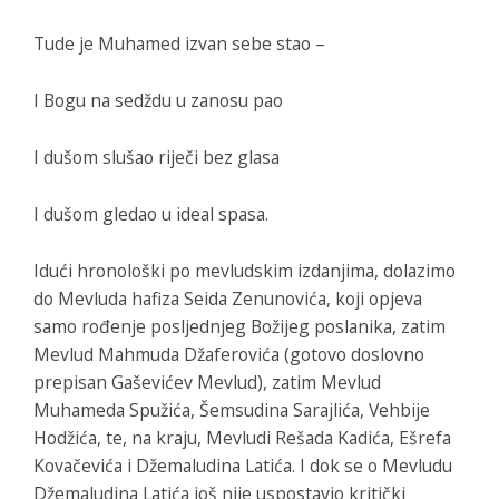
Tude je Muhamed izvan sebe stao –
I Bogu na sedždu u zanosu pao
I dušom slušao riječi bez glasa
I dušom gledao u ideal spasa.
Idući hronološki po mevludskim izdanjima, dolazimo
do
Mevluda
hafiza Seida Zenunovića, koji opjeva
samo rođenje posljednjeg Božijeg poslanika, zatim
Mevlud
Mahmuda Džaferovića (gotovo doslovno
prepisan Gaševićev
Mevlud
), zatim
Mevlud
Muhameda Spužića, Šemsudina Sarajlića, Vehbije
Hodžića, te, na kraju,
Mevludi
Rešada Kadića, Ešrefa
Kovačevića i Džemaludina Latića. I dok se o
Mevludu
Džemaludina Latića još nije uspostavio kritički