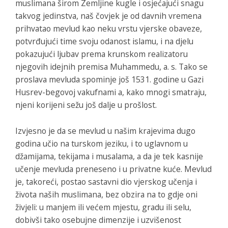
muslimana širom Zemljine kugle i osjećajući snagu
takvog jedinstva, naš čovjek je od davnih vremena
prihvatao mevlud kao neku vrstu vjerske obaveze,
potvrđujući time svoju odanost islamu, i na djelu
pokazujući ljubav prema krunskom realizatoru
njegovih idejnih premisa Muhammedu, a. s. Tako se
proslava mevluda spominje još 1531. godine u Gazi
Husrev-begovoj vakufnami a, kako mnogi smatraju,
njeni korijeni sežu još dalje u prošlost.
Izvjesno je da se mevlud u našim krajevima dugo
godina učio na turskom jeziku, i to uglavnom u
džamijama, tekijama i musalama, a da je tek kasnije
učenje mevluda preneseno i u privatne kuće. Mevlud
je, takoreći, postao sastavni dio vjerskog učenja i
života naših muslimana, bez obzira na to gdje oni
živjeli: u manjem ili većem mjestu, gradu ili selu,
dobivši tako osebujne dimenzije i uzvišenost