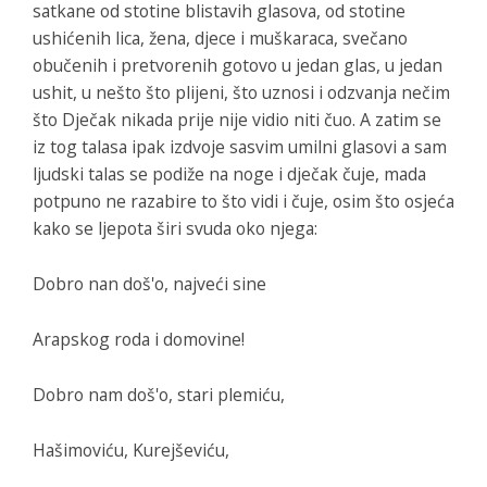
satkane od stotine blistavih glasova, od stotine
ushićenih lica, žena, djece i muškaraca, svečano
obučenih i pretvorenih gotovo u jedan glas, u jedan
ushit, u nešto što plijeni, što uznosi i odzvanja nečim
što Dječak nikada prije nije vidio niti čuo. A zatim se
iz tog talasa ipak izdvoje sasvim umilni glasovi a sam
ljudski talas se podiže na noge i dječak čuje, mada
potpuno ne razabire to što vidi i čuje, osim što osjeća
kako se ljepota širi svuda oko njega:
Dobro nan doš'o, najveći sine
Arapskog roda i domovine!
Dobro nam doš'o, stari plemiću,
Hašimoviću, Kurejševiću,