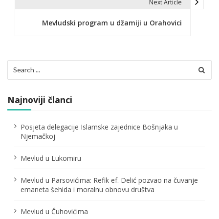
i
Next Article
g
Mevludski program u džamiji u Orahovici
a
c
Search
i
for:
j
Najnoviji članci
a
č
Posjeta delegacije Islamske zajednice Bošnjaka u
Njemačkoj
l
Mevlud u Lukomiru
a
n
Mevlud u Parsovićima: Refik ef. Delić pozvao na čuvanje
emaneta šehida i moralnu obnovu društva
a
Mevlud u Čuhovićima
k