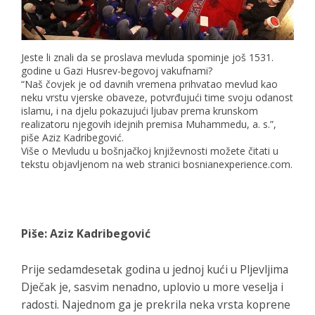
Jeste li znali da se proslava mevluda spominje još 1531.
godine u Gazi Husrev-begovoj vakufnami?
“Naš čovjek je od davnih vremena prihvatao mevlud kao
neku vrstu vjerske obaveze, potvrđujući time svoju odanost
islamu, i na djelu pokazujući ljubav prema krunskom
realizatoru njegovih idejnih premisa Muhammedu, a. s.”,
piše Aziz Kadribegović.
Više o Mevludu u bošnjačkoj književnosti možete čitati u
tekstu objavljenom na web stranici
bosnianexperience.com.
Piše: Aziz Kadribegović
Prije sedamdesetak godina u jednoj kući u Pljevljima
Dječak je, sasvim nenadno, uplovio u more veselja i
radosti. Najednom ga je prekrila neka vrsta koprene