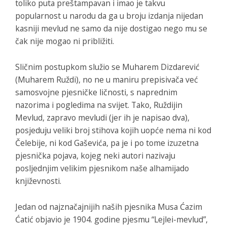
toliko puta preštampavan i imao je takvu
popularnost u narodu da ga u broju izdanja nijedan
kasniji mevlud ne samo da nije dostigao nego mu se
čak nije mogao ni približiti.
Sličnim postupkom služio se Muharem Dizdarević
(Muharem Ruždi), no ne u maniru prepisivača već
samosvojne pjesničke ličnosti, s naprednim
nazorima i pogledima na svijet. Tako, Ruždijin
Mevlud
, zapravo mevludi (jer ih je napisao dva),
posjeduju veliki broj stihova kojih uopće nema ni kod
Čelebije, ni kod Gaševića, pa je i po tome izuzetna
pjesnička pojava, kojeg neki autori nazivaju
posljednjim velikim pjesnikom naše alhamijado
književnosti.
Jedan od najznačajnijih naših pjesnika Musa Ćazim
Ćatić objavio je 1904. godine pjesmu “Lejlei-mevlud”,