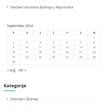
a
Svečano otvorena džamija u Repovcima
Septembar 2024
P
U
S
Č
P
S
N
1
2
3
4
5
6
7
8
9
10
11
12
13
14
15
16
17
18
19
20
21
22
23
24
25
26
27
28
29
30
« aug
okt »
Kategorije
Džemati i džamije