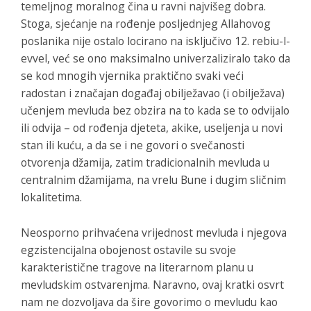
temeljnog moralnog čina u ravni najvišeg dobra.
Stoga, sjećanje na rođenje posljednjeg Allahovog
poslanika nije ostalo locirano na isključivo 12. rebiu-l-
evvel, već se ono maksimalno univerzaliziralo tako da
se kod mnogih vjernika praktično svaki veći
radostan i značajan događaj obilježavao (i obilježava)
učenjem mevluda bez obzira na to kada se to odvijalo
ili odvija – od rođenja djeteta, akike, useljenja u novi
stan ili kuću, a da se i ne govori o svečanosti
otvorenja džamija, zatim tradicionalnih mevluda u
centralnim džamijama, na vrelu Bune i dugim sličnim
lokalitetima.
Neosporno prihvaćena vrijednost mevluda i njegova
egzistencijalna obojenost ostavile su svoje
karakteristične tragove na literarnom planu u
mevludskim ostvarenjma. Naravno, ovaj kratki osvrt
nam ne dozvoljava da šire govorimo o mevludu kao