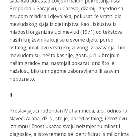
sada kao odrastao čovjek) nakon pokretanja lista
Preporod
u Sarajevu, u Carevoj džamiji, zajedno sa
grupom mladića i djevojaka, pokušat će vratiti dio
mevludskog sjaja iz djetinjstva, kao i iskustva iz
mladosti organizirajući
mevlud
(1971) od tekstova
naših književnika koji su u svome djelu, pored
ostalog, imali ovu vrstu književnog izražavanja. Tim
mevludom su, nešto kasnije, gostujući u brojnim
našim gradovima, nastojali pokazati ono što je,
nažalost, bilo umnogome zaboravljeno ili sasvim
nepoznato.
II
Proslavljajući rođendan Muhammeda, a. s., odnosno
slaveći Allaha, dž. š., što je, pored ostalog, i kroz ovu
iznimnu ličnost ukazao svoju neizmjernu milost i
blagoslov, a istovremeno se identificirati s milionima