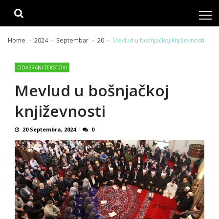
Skip
Skip
to
to
navigation
content
Home
2024
Septembar
20
Mevlud u bošnjačkoj književnosti
ODABRANI TEKSTOVI
Mevlud u bošnjačkoj
književnosti
20 Septembra, 2024
0