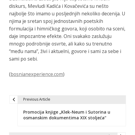
diskurs,
Mevludi
Kadića i Kovačevića su nešto
najbolje što imamo u posljednjih nekoliko decenija. U
njima je sretan spoj jednostavnih poetskih
formulacija i himničkog govora, koji osobito na sceni,
daje impozantne efekte. Oni svakako zaslužuju
mnogo podrobnije osvrte, ali kako su trenutno
“među nama”, živi i aktuelni, govore i sami za sebe i
sami po sebi.
(
bosnianexperience.com
)
Previous Article
N
Promocija knjige „Klek-Neum i Sutorina u
a
osmanskim dokumentima XIX stoljeća“
v