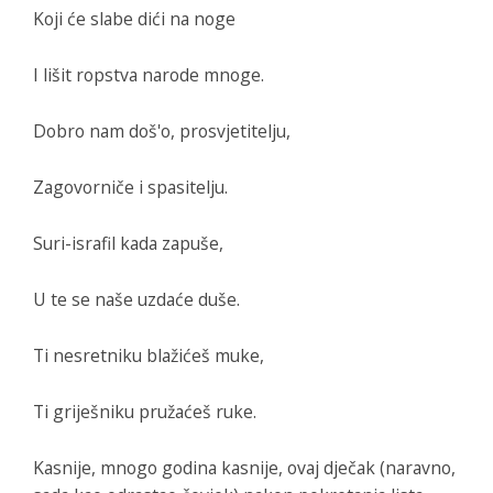
Koji će slabe dići na noge
I lišit ropstva narode mnoge.
Dobro nam doš'o, prosvjetitelju,
Zagovorniče i spasitelju.
Suri-israfil kada zapuše,
U te se naše uzdaće duše.
Ti nesretniku blažićeš muke,
Ti griješniku pružaćeš ruke.
Kasnije, mnogo godina kasnije, ovaj dječak (naravno,