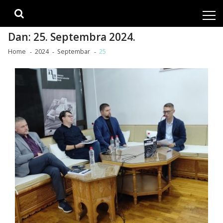
Skip
Skip
to
to
navigation
content
Dan:
25. Septembra 2024.
Home
2024
Septembar
25