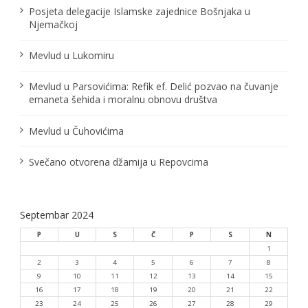
Posjeta delegacije Islamske zajednice Bošnjaka u
Njemačkoj
Mevlud u Lukomiru
Mevlud u Parsovićima: Refik ef. Delić pozvao na čuvanje
emaneta šehida i moralnu obnovu društva
Mevlud u Čuhovićima
Svečano otvorena džamija u Repovcima
Septembar 2024
P
U
S
Č
P
S
N
1
2
3
4
5
6
7
8
9
10
11
12
13
14
15
16
17
18
19
20
21
22
23
24
25
26
27
28
29