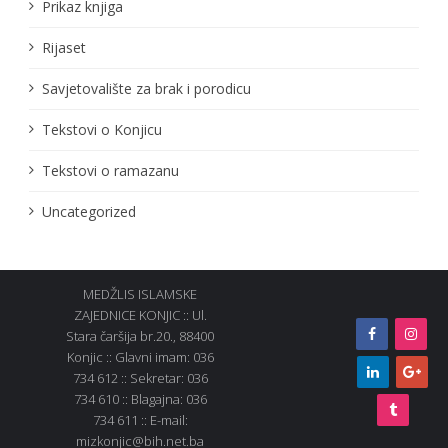
Prikaz knjiga
Rijaset
Savjetovalište za brak i porodicu
Tekstovi o Konjicu
Tekstovi o ramazanu
Uncategorized
MEDŽLIS ISLAMSKE
ZAJEDNICE KONJIC :: Ul.
Stara čaršija br.20., 88400
Konjic :: Glavni imam: 036
734 612 :: Sekretar: 036
734 610 :: Blagajna: 036
734 611 :: E-mail:
mizkonjic@bih.net.ba