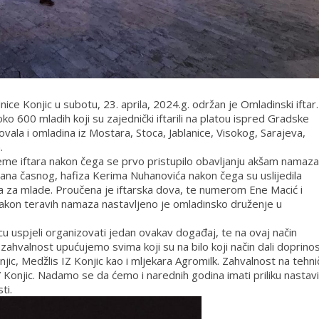
ce Konjic u subotu, 23. aprila, 2024.g. održan je Omladinski iftar.
 600 mladih koji su zajednički iftarili na platou ispred Gradske
ovala i omladina iz Mostara, Stoca, Jablanice, Visokog, Sarajeva,
.
me iftara nakon čega se prvo pristupilo obavljanju akšam namaza
na časnog, hafiza Kerima Nuhanovića nakon čega su uslijedila
 za mlade. Proučena je iftarska dova, te numerom Ene Macić i
akon teravih namaza nastavljeno je omladinsko druženje u
u uspjeli organizovati jedan ovakav događaj, te na ovaj način
ahvalnost upućujemo svima koji su na bilo koji način dali doprino
jic, Medžlis IZ Konjic kao i mljekara Agromilk. Zahvalnost na tehni
Konjic. Nadamo se da ćemo i narednih godina imati priliku nastavi
ti.