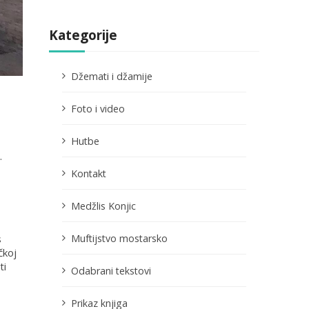
Kategorije
Džemati i džamije
Foto i video
Hutbe
.
Kontakt
Medžlis Konjic
Muftijstvo mostarsko
s
čkoj
ti
Odabrani tekstovi
Prikaz knjiga