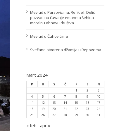
Mevlud u Parsovićima: Refik ef. Delić
pozvao na čuvanje emaneta šehida i
moralnu obnovu društva
Mevlud u Čuhovićima
Svečano otvorena džamija u Repovcima
Mart 2024
P
U
S
Č
P
S
N
1
2
3
4
5
6
7
8
9
10
11
12
13
14
15
16
17
18
19
20
21
22
23
24
25
26
27
28
29
30
31
« feb
apr »