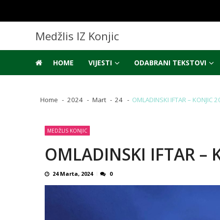
Skip
Skip
to
to
navigation
content
Medžlis IZ Konjic
HOME
VIJESTI
ODABRANI TEKSTOVI
Home
2024
Mart
24
OMLADINSKI IFTAR – KONJIC 2
MEDŽLIS KONJIC
OMLADINSKI IFTAR – K
24 Marta, 2024
0