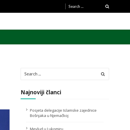
Search
for:
Search
for:
Najnoviji članci
Posjeta delegacije Islamske zajednice
Bošnjaka u Njemačkoj
Mevlud u Lukomiru