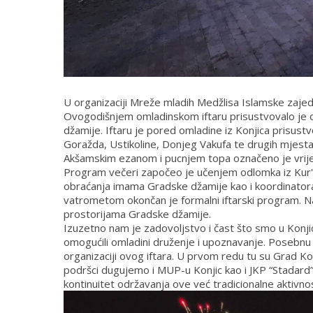
U organizaciji Mreže mladih Medžlisa Islamske zajedni
Ovogodišnjem omladinskom iftaru prisustvovalo je oko
džamije. Iftaru je pored omladine iz Konjica prisustv
Goražda, Ustikoline, Donjeg Vakufa te drugih mjesta
Akšamskim ezanom i pucnjem topa označeno je vrije
Program večeri započeo je učenjem odlomka iz Kur'a
obraćanja imama Gradske džamije kao i koordinatora
vatrometom okončan je formalni iftarski program. N
prostorijama Gradske džamije.
Izuzetno nam je zadovoljstvo i čast što smo u Konjic
omogućili omladini druženje i upoznavanje. Posebnu z
organizaciji ovog iftara. U prvom redu tu su Grad Kon
podršci dugujemo i MUP-u Konjic kao i JKP “Stadard” 
kontinuitet održavanja ove već tradicionalne aktivnos