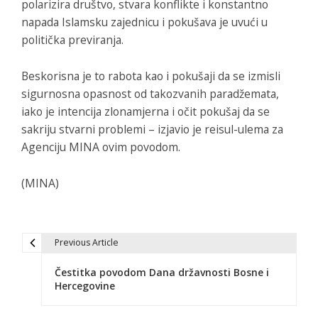
polarizira društvo, stvara konflikte i konstantno
napada Islamsku zajednicu i pokušava je uvući u
politička previranja.
Beskorisna je to rabota kao i pokušaji da se izmisli
sigurnosna opasnost od takozvanih paradžemata,
iako je intencija zlonamjerna i očit pokušaj da se
sakriju stvarni problemi – izjavio je reisul-ulema za
Agenciju MINA ovim povodom.
(MINA)
Previous Article
N
Čestitka povodom Dana državnosti Bosne i
a
Hercegovine
v