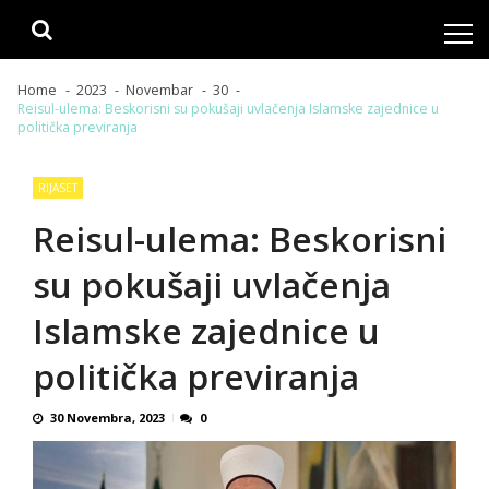
Skip
Skip
to
to
navigation
content
Home
2023
Novembar
30
Reisul-ulema: Beskorisni su pokušaji uvlačenja Islamske zajednice u
politička previranja
RIJASET
Reisul-ulema: Beskorisni
su pokušaji uvlačenja
Islamske zajednice u
politička previranja
30 Novembra, 2023
0