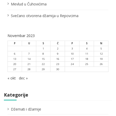
k
Mevlud u Čuhovićima
a
Svečano otvorena džamija u Repovcima
Novembar 2023
P
U
S
Č
P
S
N
1
2
3
4
5
6
7
8
9
10
11
12
13
14
15
16
17
18
19
20
21
22
23
24
25
26
27
28
29
30
« okt
dec »
Kategorije
Džemati i džamije