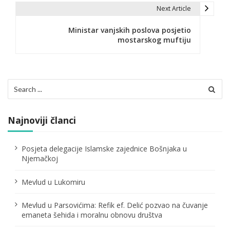
i
Next Article
g
Ministar vanjskih poslova posjetio
mostarskog muftiju
a
c
i
Search
for:
j
a
Najnoviji članci
č
Posjeta delegacije Islamske zajednice Bošnjaka u
l
Njemačkoj
a
Mevlud u Lukomiru
n
Mevlud u Parsovićima: Refik ef. Delić pozvao na čuvanje
a
emaneta šehida i moralnu obnovu društva