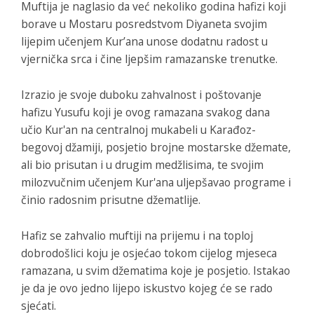
Muftija je naglasio da već nekoliko godina hafizi koji
borave u Mostaru posredstvom Diyaneta svojim
lijepim učenjem Kur’ana unose dodatnu radost u
vjernička srca i čine ljepšim ramazanske trenutke.
Izrazio je svoje duboku zahvalnost i poštovanje
hafizu Yusufu koji je ovog ramazana svakog dana
učio Kur'an na centralnoj mukabeli u Karađoz-
begovoj džamiji, posjetio brojne mostarske džemate,
ali bio prisutan i u drugim medžlisima, te svojim
milozvučnim učenjem Kur'ana uljepšavao programe i
činio radosnim prisutne džematlije.
Hafiz se zahvalio muftiji na prijemu i na toploj
dobrodošlici koju je osjećao tokom cijelog mjeseca
ramazana, u svim džematima koje je posjetio. Istakao
je da je ovo jedno lijepo iskustvo kojeg će se rado
sjećati.