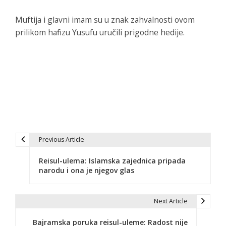
Muftija i glavni imam su u znak zahvalnosti ovom
prilikom hafizu Yusufu uručili prigodne hedije.
Previous Article
N
Reisul-ulema: Islamska zajednica pripada
a
narodu i ona je njegov glas
v
i
Next Article
g
Bajramska poruka reisul-uleme: Radost nije