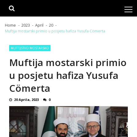
Skip
Skip
to
to
navigation
content
Home
2023
April
20
Muftija mostarski primio u posjetu hafiza Yusufa Cömerta
MUFTIJSTVO MOSTARSKO
Muftija mostarski primio
u posjetu hafiza Yusufa
Cömerta
20 Aprila, 2023
0