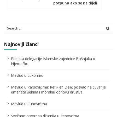
potpuna ako se ne dijeli
a
c
i
Search
for:
j
a
Najnoviji članci
č
Posjeta delegacije Islamske zajednice Bošnjaka u
l
Njemačkoj
a
Mevlud u Lukomiru
n
Mevlud u Parsovićima: Refik ef. Delić pozvao na čuvanje
a
emaneta šehida i moralnu obnovu društva
k
Mevlud u Čuhovićima
a
Svečano otvorena džamija u Repovcima