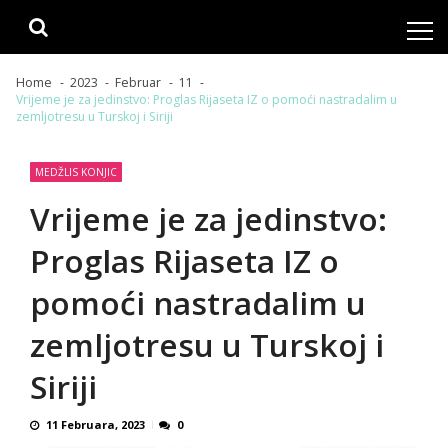
Skip
Skip
to
to
navigation
content
Home
2023
Februar
11
Vrijeme je za jedinstvo: Proglas Rijaseta IZ o pomoći nastradalim u
zemljotresu u Turskoj i Siriji
MEDŽLIS KONJIC
Vrijeme je za jedinstvo:
Proglas Rijaseta IZ o
pomoći nastradalim u
zemljotresu u Turskoj i
Siriji
11 Februara, 2023
0