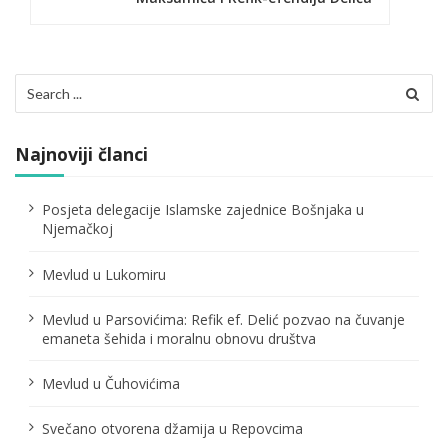
a
c
i
Search
for:
j
a
Najnoviji članci
č
Posjeta delegacije Islamske zajednice Bošnjaka u
l
Njemačkoj
a
Mevlud u Lukomiru
n
Mevlud u Parsovićima: Refik ef. Delić pozvao na čuvanje
a
emaneta šehida i moralnu obnovu društva
k
Mevlud u Čuhovićima
a
Svečano otvorena džamija u Repovcima