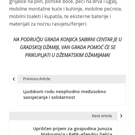
grijalice na plin, plinske boce, peći na drva i ugalj,
mobilne montažne kuće i kuhinje, mobilne pećnice,
mobilni toaleti i kupatila, te eksterne baterije i
materijali za noćnu rasvjetu/fenjeri.
NA PODRUČJU GRADA KONJICA SABIRNI CENTAR JE U
GRADSKOJ DŽAMIJI, VAN GRADA POMOĆ ĆE SE
PRIKUPLJATI U DŽEMATSKIM DŽAMIJAMA!
Previous Article
N
Ljudskom rodu neophodno međusobno
a
saosjećanje i solidarnost
v
i
Next Article
g
Upriličen prijem za gospodina Junuza
Maksumića i Refik-efendiju Delića