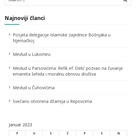
for:
j
a
Najnoviji članci
č
Posjeta delegacije Islamske zajednice Bošnjaka u
l
Njemačkoj
a
Mevlud u Lukomiru
n
Mevlud u Parsovićima: Refik ef. Delić pozvao na čuvanje
a
emaneta šehida i moralnu obnovu društva
k
Mevlud u Čuhovićima
a
Svečano otvorena džamija u Repovcima
Januar 2023
P
U
S
Č
P
S
N