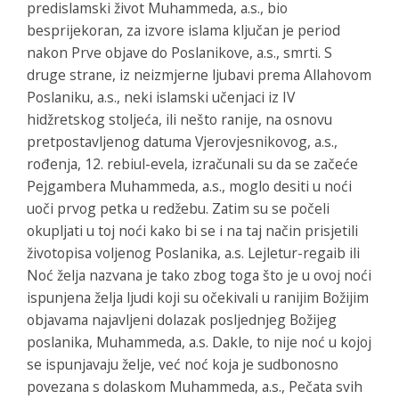
predislamski život Muhammeda, a.s., bio
besprijekoran, za izvore islama ključan je period
nakon Prve objave do Poslanikove, a.s., smrti. S
druge strane, iz neizmjerne ljubavi prema Allahovom
Poslaniku, a.s., neki islamski učenjaci iz IV
hidžretskog stoljeća, ili nešto ranije, na osnovu
pretpostavljenog datuma Vjerovjesnikovog, a.s.,
rođenja, 12. rebiul-evela, izračunali su da se začeće
Pejgambera Muhammeda, a.s., moglo desiti u noći
uoči prvog petka u redžebu. Zatim su se počeli
okupljati u toj noći kako bi se i na taj način prisjetili
životopisa voljenog Poslanika, a.s. Lejletur-regaib ili
Noć želja nazvana je tako zbog toga što je u ovoj noći
ispunjena želja ljudi koji su očekivali u ranijim Božijim
objavama najavljeni dolazak posljednjeg Božijeg
poslanika, Muhammeda, a.s. Dakle, to nije noć u kojoj
se ispunjavaju želje, već noć koja je sudbonosno
povezana s dolaskom Muhammeda, a.s., Pečata svih