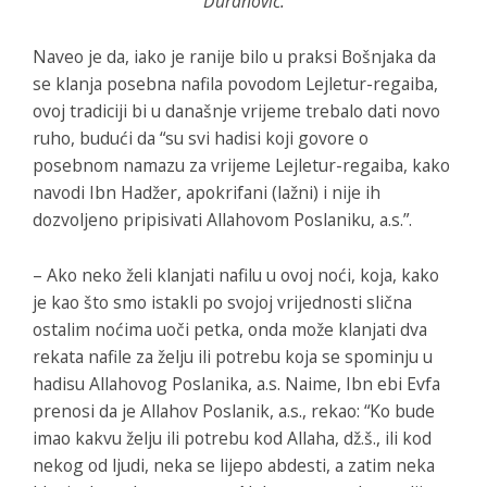
Duranović.
Naveo je da, iako je ranije bilo u praksi Bošnjaka da
se klanja posebna nafila povodom Lejletur-regaiba,
ovoj tradiciji bi u današnje vrijeme trebalo dati novo
ruho, budući da “su svi hadisi koji govore o
posebnom namazu za vrijeme Lejletur-regaiba, kako
navodi Ibn Hadžer, apokrifani (lažni) i nije ih
dozvoljeno pripisivati Allahovom Poslaniku, a.s.”.
– Ako neko želi klanjati nafilu u ovoj noći, koja, kako
je kao što smo istakli po svojoj vrijednosti slična
ostalim noćima uoči petka, onda može klanjati dva
rekata nafile za želju ili potrebu koja se spominju u
hadisu Allahovog Poslanika, a.s. Naime, Ibn ebi Evfa
prenosi da je Allahov Poslanik, a.s., rekao: “Ko bude
imao kakvu želju ili potrebu kod Allaha, dž.š., ili kod
nekog od ljudi, neka se lijepo abdesti, a zatim neka