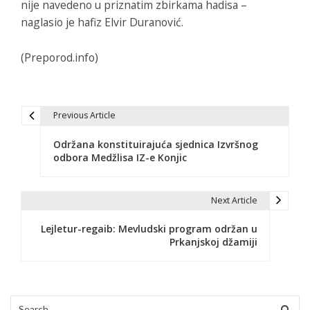
nije navedeno u priznatim zbirkama hadisa –
naglasio je hafiz Elvir Duranović.
(Preporod.info)
Previous Article
N
Održana konstituirajuća sjednica Izvršnog
a
odbora Medžlisa IZ-e Konjic
v
i
Next Article
g
Lejletur-regaib: Mevludski program održan u
Prkanjskoj džamiji
a
c
i
Search