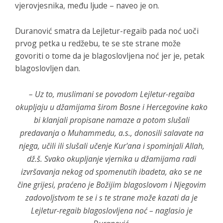
vjerovjesnika, među ljude – naveo je on.
Duranović smatra da Lejletur-regaib pada noć uoči
prvog petka u redžebu, te se ste strane može
govoriti o tome da je blagoslovljena noć jer je, petak
blagoslovljen dan.
– Uz to, muslimani se povodom Lejletur-regaiba
okupljaju u džamijama širom Bosne i Hercegovine kako
bi klanjali propisane namaze a potom slušali
predavanja o Muhammedu, a.s., donosili salavate na
njega, učili ili slušali učenje Kur'ana i spominjali Allah,
dž.š. Svako okupljanje vjernika u džamijama radi
izvršavanja nekog od spomenutih ibadeta, ako se ne
čine grijesi, praćeno je Božijim blagoslovom i Njegovim
zadovoljstvom te se i s te strane može kazati da je
Lejletur-regaib blagoslovljena noć – naglasio je