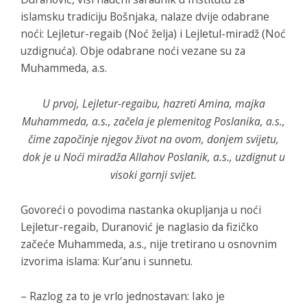
islamsku tradiciju Bošnjaka, nalaze dvije odabrane
noći: Lejletur-regaib (Noć želja) i Lejletul-miradž (Noć
uzdignuća). Obje odabrane noći vezane su za
Muhammeda, a.s.
U prvoj, Lejletur-regaibu, hazreti Amina, majka
Muhammeda, a.s., začela je plemenitog Poslanika, a.s.,
čime započinje njegov život na ovom, donjem svijetu,
dok je u Noći miradža Allahov Poslanik, a.s., uzdignut u
visoki gornji svijet.
Govoreći o povodima nastanka okupljanja u noći
Lejletur-regaib, Duranović je naglasio da fizičko
začeće Muhammeda, a.s., nije tretirano u osnovnim
izvorima islama: Kur'anu i sunnetu.
– Razlog za to je vrlo jednostavan: Iako je