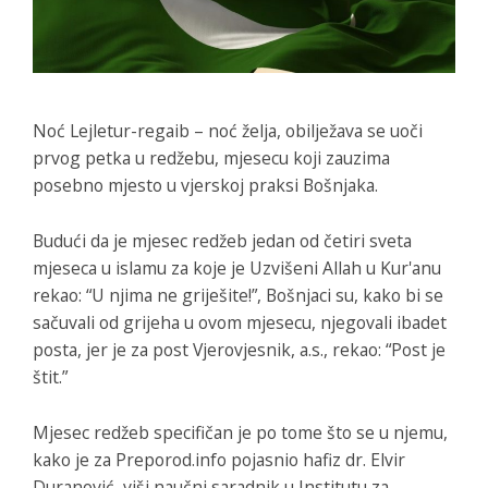
Noć Lejletur-regaib – noć želja, obilježava se uoči
prvog petka u redžebu, mjesecu koji zauzima
posebno mjesto u vjerskoj praksi Bošnjaka.
Budući da je mjesec redžeb jedan od četiri sveta
mjeseca u islamu za koje je Uzvišeni Allah u Kur'anu
rekao: “U njima ne griješite!”, Bošnjaci su, kako bi se
sačuvali od grijeha u ovom mjesecu, njegovali ibadet
posta, jer je za post Vjerovjesnik, a.s., rekao: “Post je
štit.”
Mjesec redžeb specifičan je po tome što se u njemu,
kako je za
Preporod.info
pojasnio hafiz dr. Elvir
Duranović, viši naučni saradnik u Institutu za