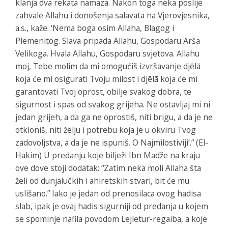
klanja dva rekata namaza. Nakon toga neka poslije
zahvale Allahu i donošenja salavata na Vjerovjesnika,
a.s., kaže: ‘Nema boga osim Allaha, Blagog i
Plemenitog. Slava pripada Allahu, Gospodaru Arša
Velikoga. Hvala Allahu, Gospodaru svjetova. Allahu
moj, Tebe molim da mi omogućiš izvršavanje djēlā
koja će mi osigurati Tvoju milost i djēlā koja će mi
garantovati Tvoj oprost, obilje svakog dobra, te
sigurnost i spas od svakog grijeha. Ne ostavljaj mi ni
jedan grijeh, a da ga ne oprostiš, niti brigu, a da je ne
otkloniš, niti želju i potrebu koja je u okviru Tvog
zadovoljstva, a da je ne ispuniš. O Najmilostiviji’.” (El-
Hakim) U predanju koje bilježi Ibn Madže na kraju
ove dove stoji dodatak: “Zatim neka moli Allaha šta
želi od dunjalučkih i ahiretskih stvari, bit će mu
uslišano.” Iako je jedan od prenosilaca ovog hadisa
slab, ipak je ovaj hadis sigurniji od predanja u kojem
se spominje nafila povodom Lejletur-regaiba, a koje