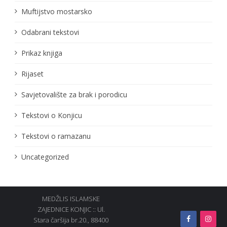
Muftijstvo mostarsko
Odabrani tekstovi
Prikaz knjiga
Rijaset
Savjetovalište za brak i porodicu
Tekstovi o Konjicu
Tekstovi o ramazanu
Uncategorized
MEDŽLIS ISLAMSKE
ZAJEDNICE KONJIC :: Ul.
Stara čaršija br.20., 88400