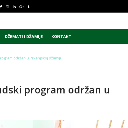
DŽEMATI I DŽAMIJE
KONTAKT
program održan u Prkanjskoj džamiji
ludski program održan u