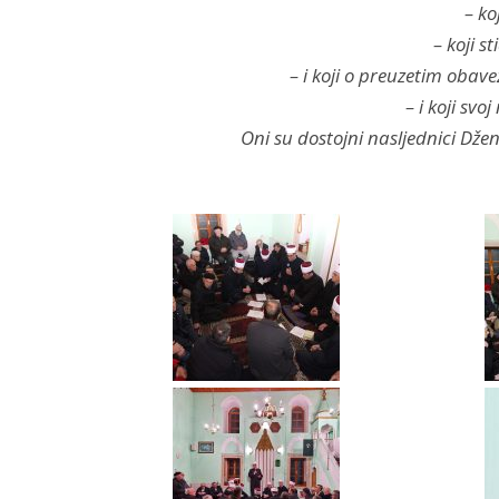
– ko
– koji s
– i koji o preuzetim oba
– i koji sv
Oni su dostojni nasljednici Dže