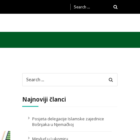
Search
for:
Search
for:
Najnoviji članci
Posjeta delegacije Islamske zajednice
Bošnjaka u Njemačkoj
Mevlud u Lukomiru