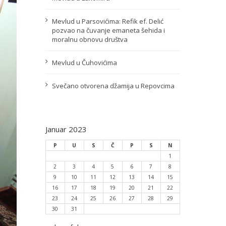
Mevlud u Parsovićima: Refik ef. Delić
pozvao na čuvanje emaneta šehida i
moralnu obnovu društva
Mevlud u Čuhovićima
Svečano otvorena džamija u Repovcima
Januar 2023
P
U
S
Č
P
S
N
1
2
3
4
5
6
7
8
9
10
11
12
13
14
15
16
17
18
19
20
21
22
23
24
25
26
27
28
29
30
31