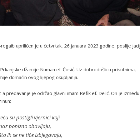
aib upriličen je u četvrtak, 26.januara 2023.godine, poslije jaci
kanjske džamije Numan ef. Ćosić. Uz dobrodošlicu prisutnima,
mije domaćin ovog lijepog okupljanja.
 a predavanje je održao glavni imam Refik ef. Delić. On je između
inun:
eću su postigli vjernici koji
az ponizno obavljaju,
što ih se ne tiče izbjegavaju,