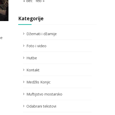
« dec
feb »
Kategorije
Džemati i džamije
je
Foto i video
Hutbe
Kontakt
Medžlis Konjic
Muftijstvo mostarsko
Odabrani tekstovi