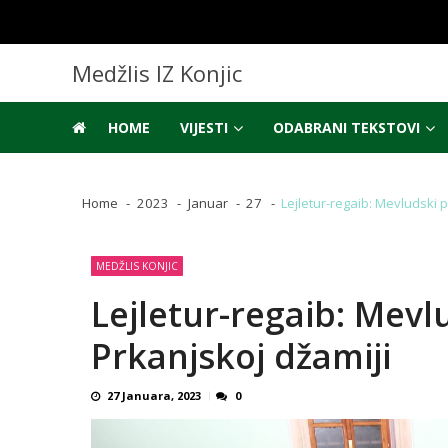
Skip
Skip
to
to
navigation
content
Medžlis IZ Konjic
HOME
VIJESTI
ODABRANI TEKSTOVI
Home
2023
Januar
27
Lejletur-regaib: Mevludski 
MEDŽLIS KONJIC
Lejletur-regaib: Mev
Prkanjskoj džamiji
27 Januara, 2023
0