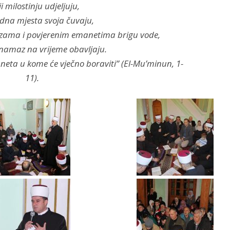
ji milostinju udjeljuju,
tidna mjesta svoja čuvaju,
vezama i povjerenim emanetima brigu vode,
oj namaz na vrijeme obavljaju.
nneta u kome će vječno boraviti” (El-Mu’minun, 1-
11).