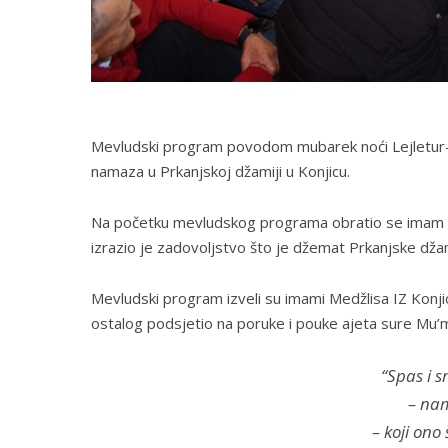
Mevludski program povodom mubarek noći Lejletur-reg
namaza u Prkanjskoj džamiji u Konjicu.
Na početku mevludskog programa obratio se imam Pr
izrazio je zadovoljstvo što je džemat Prkanjske dža
Mevludski program izveli su imami Medžlisa IZ Konjic
ostalog podsjetio na poruke i pouke ajeta sure Mu’m
“Spas i sr
– nam
– koji ono 