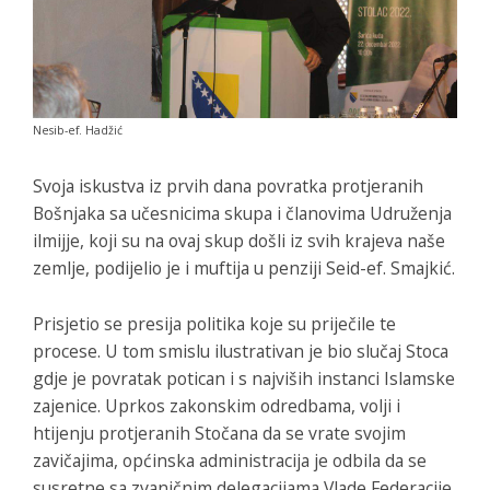
Nesib-ef. Hadžić
Svoja iskustva iz prvih dana povratka protjeranih
Bošnjaka sa učesnicima skupa i članovima Udruženja
ilmijje, koji su na ovaj skup došli iz svih krajeva naše
zemlje, podijelio je i muftija u penziji Seid-ef. Smajkić.
Prisjetio se presija politika koje su priječile te
procese. U tom smislu ilustrativan je bio slučaj Stoca
gdje je povratak potican i s najviših instanci Islamske
zajenice. Uprkos zakonskim odredbama, volji i
htijenju protjeranih Stočana da se vrate svojim
zavičajima, općinska administracija je odbila da se
susretne sa zvaničnim delegacijama Vlade Federacije