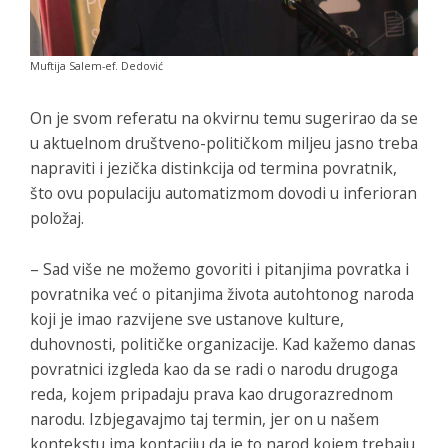
Muftija Salem-ef. Dedović
On je svom referatu na okvirnu temu sugerirao da se
u aktuelnom društveno-političkom miljeu jasno treba
napraviti i jezička distinkcija od termina povratnik,
što ovu populaciju automatizmom dovodi u inferioran
položaj.
– Sad više ne možemo govoriti i pitanjima povratka i
povratnika već o pitanjima života autohtonog naroda
koji je imao razvijene sve ustanove kulture,
duhovnosti, političke organizacije. Kad kažemo danas
povratnici izgleda kao da se radi o narodu drugoga
reda, kojem pripadaju prava kao drugorazrednom
narodu. Izbjegavajmo taj termin, jer on u našem
kontekstu ima kontaciju da je to narod kojem trebaju