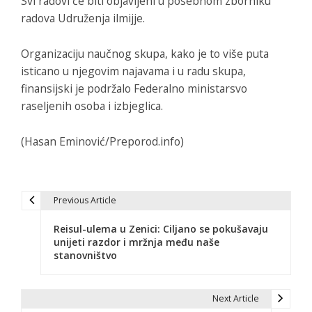
Svi radovi će biti objavljeni u posebnom zborniku
radova Udruženja ilmijje.
Organizaciju naučnog skupa, kako je to više puta
isticano u njegovim najavama i u radu skupa,
finansijski je podržalo Federalno ministarsvo
raseljenih osoba i izbjeglica.
(Hasan Eminović/Preporod.info)
Previous Article
N
Reisul-ulema u Zenici: Ciljano se pokušavaju
a
unijeti razdor i mržnja među naše
stanovništvo
v
i
Next Article