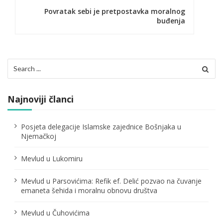
g
Povratak sebi je pretpostavka moralnog
a
buđenja
c
i
Search
j
for:
a
Najnoviji članci
č
l
Posjeta delegacije Islamske zajednice Bošnjaka u
Njemačkoj
a
n
Mevlud u Lukomiru
a
Mevlud u Parsovićima: Refik ef. Delić pozvao na čuvanje
emaneta šehida i moralnu obnovu društva
k
a
Mevlud u Čuhovićima