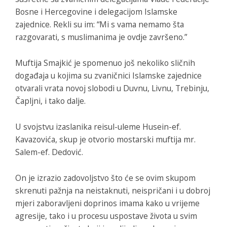
Bosne i Hercegovine i delegacijom Islamske
zajednice. Rekli su im: “Mi s vama nemamo šta
razgovarati, s muslimanima je ovdje završeno.”
Muftija Smajkić je spomenuo još nekoliko sličnih
događaja u kojima su zvaničnici Islamske zajednice
otvarali vrata novoj slobodi u Duvnu, Livnu, Trebinju,
Čapljni, i tako dalje.
U svojstvu izaslanika reisul-uleme Husein-ef.
Kavazovića, skup je otvorio mostarski muftija mr.
Salem-ef. Dedović.
On je izrazio zadovoljstvo što će se ovim skupom
skrenuti pažnja na neistaknuti, neispričani i u dobroj
mjeri zaboravljeni doprinos imama kako u vrijeme
agresije, tako i u procesu uspostave života u svim