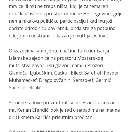
mrvice ili mu ne treba ništa, koji je zanemaren i
etnički očišćen s prostora istočne Hercegovine, gdje
nema nikakvu političku participaciju i kad mu još
dodate odrednicu povratnik, onda ste ga potpuno
odcijepili i odstranili – kazao je muftija Dedović
O izazovima, ambijentu i načinu funkcionisanja
Islamske zajednice na prostoru Mostarskog
muftijstva govorili su glavni imami u Prozoru,
Glamoču, Ljubuškim, Gacku i Bileći: Safet-ef. Pozder
Muhamed-ef. Dragolovčanin, Šemso-ef. Germić i
Sadet-ef. Bilalić.
Stručne radove prezentirali su dr. Elvir Duranović i
mr. Kenan Efendić, dok je rad o napadima na imame
dr. Hikmeta Karčića prisutnim pročitan.