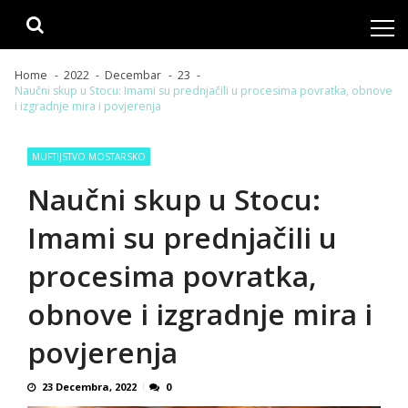
Skip
Skip
to
to
navigation
content
Home
2022
Decembar
23
Naučni skup u Stocu: Imami su prednjačili u procesima povratka, obnove
i izgradnje mira i povjerenja
MUFTIJSTVO MOSTARSKO
Naučni skup u Stocu:
Imami su prednjačili u
procesima povratka,
obnove i izgradnje mira i
povjerenja
23 Decembra, 2022
0