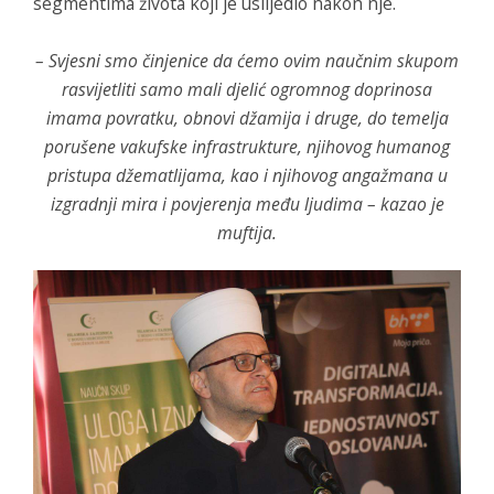
segmentima života koji je uslijedio nakon nje.
– Svjesni smo činjenice da ćemo ovim naučnim skupom
rasvijetliti samo mali djelić ogromnog doprinosa
imama povratku, obnovi džamija i druge, do temelja
porušene vakufske infrastrukture, njihovog humanog
pristupa džematlijama, kao i njihovog angažmana u
izgradnji mira i povjerenja među ljudima – kazao je
muftija.