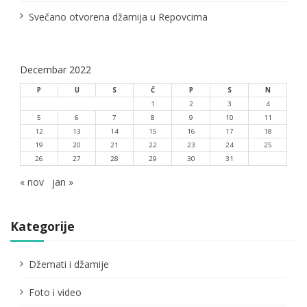
Svečano otvorena džamija u Repovcima
Decembar 2022
P
U
S
Č
P
S
N
1
2
3
4
5
6
7
8
9
10
11
12
13
14
15
16
17
18
19
20
21
22
23
24
25
26
27
28
29
30
31
« nov
jan »
Kategorije
Džemati i džamije
Foto i video