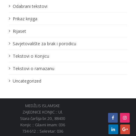
Odabrani tekstovi
Prikaz knjiga
Rijaset
Savjetovalište za brak i porodicu
Tekstovi o Konjicu
Tekstovi o ramazanu
Uncategorized
MEDŽLIS ISLAMSKE
ZAJEDNICE KONJIC :: Ul.
Stara čaršija br.20., 88400
Konjic :: Glavni imam: 036
734 612 :: Sekretar: 036