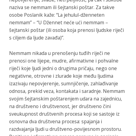
naziva se nemmam ili šejtanski poštar. Za takve
osobe Poslanik kaže: “La jehulul-dženneten
nemmam” – “U Džennet neće ući nemmam –
šejtanski poštar (ili osoba koja prenosi ljudske riječi
s ciljem da ljude zavađa)”.
Nemmam nikada u prenošenju tuđih riječi ne
prenosi one lijepe, mudre, afirmativne i pohvalne
riječi koje ljudi jedni o drugima pričaju, nego one
negativne, otrovne i zlurade koje među ljudima
izazivaju nepovjerenje, sumnjičenje, zahlađivanje
odnosa, prekid veza, kontakata i saradnje. Nemmam
svojim šejtanskim poštarenjem udara na zajednicu,
na društveno i društvenost, jer društveno čini
sveukupnost društvenih procesa koji se sastoje iz
osnovna dva društvena procesa: spajanja i
razdvajanja ljudi u društveno-povijesnom prostoru.