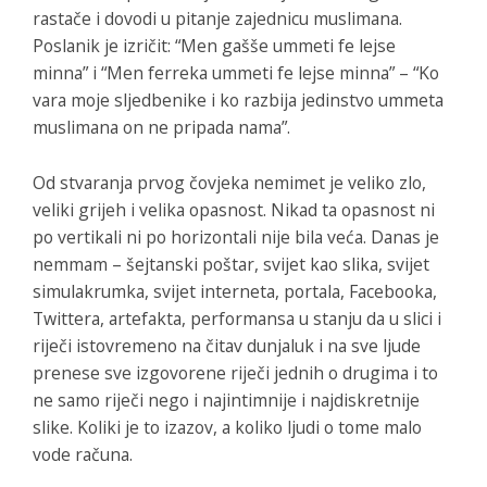
rastače i dovodi u pitanje zajednicu muslimana.
Poslanik je izričit: “Men gašše ummeti fe lejse
minna” i “Men ferreka ummeti fe lejse minna” – “Ko
vara moje sljedbenike i ko razbija jedinstvo ummeta
muslimana on ne pripada nama”.
Od stvaranja prvog čovjeka nemimet je veliko zlo,
veliki grijeh i velika opasnost. Nikad ta opasnost ni
po vertikali ni po horizontali nije bila veća. Danas je
nemmam – šejtanski poštar, svijet kao slika, svijet
simulakrumka, svijet interneta, portala, Facebooka,
Twittera, artefakta, performansa u stanju da u slici i
riječi istovremeno na čitav dunjaluk i na sve ljude
prenese sve izgovorene riječi jednih o drugima i to
ne samo riječi nego i najintimnije i najdiskretnije
slike. Koliki je to izazov, a koliko ljudi o tome malo
vode računa.