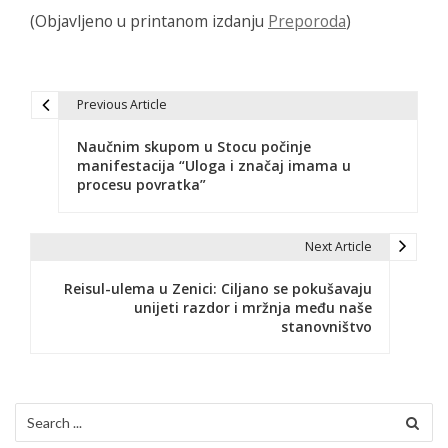
(Objavljeno u printanom izdanju
Preporoda
)
Previous Article
N
Naučnim skupom u Stocu počinje
a
manifestacija “Uloga i značaj imama u
procesu povratka”
v
i
Next Article
g
Reisul-ulema u Zenici: Ciljano se pokušavaju
a
unijeti razdor i mržnja među naše
stanovništvo
c
i
j
Search
for:
a