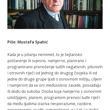
Piše: Mustafa Spahić
Kada je u pitanju nemimet, to je šejtansko
poštarenje ili svjesno, namjerno, planirano i
programirano prenošenje tuđih negativnih, plisnivih
i otrovnih riječi od jednog do drugog čovjeka ili od
jedne do druge grupe ljudi s osnovnom mišlju, ciljem
i namjerom da se oni međusobno zavade, posvađaju
ili dođu do sukoba. Osoba koja namjerno s osnovnim
umišljajem, planom, programom prenosi tuđe riječi
da među ljudima izaziva nesporazume, razdore,
nepovjerenje, svađe, netrpeljivost, pa čak i sukobe