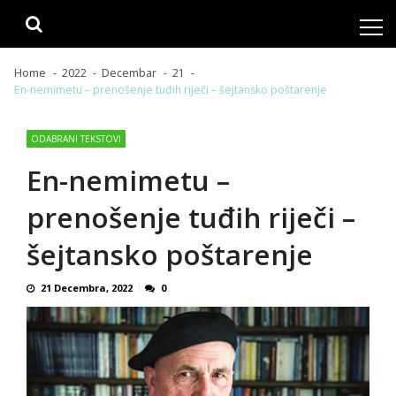
Skip
Skip
to
to
navigation
content
Home
2022
Decembar
21
En-nemimetu – prenošenje tuđih riječi – šejtansko poštarenje
ODABRANI TEKSTOVI
En-nemimetu –
prenošenje tuđih riječi –
šejtansko poštarenje
21 Decembra, 2022
0