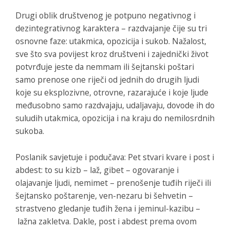
Drugi oblik društvenog je potpuno negativnog i
dezintegrativnog karaktera – razdvajanje čije su tri
osnovne faze: utakmica, opozicija i sukob. Nažalost,
sve što sva povijest kroz društveni i zajednički život
potvrđuje jeste da nemmam ili šejtanski poštari
samo prenose one riječi od jednih do drugih ljudi
koje su eksplozivne, otrovne, razarajuće i koje ljude
međusobno samo razdvajaju, udaljavaju, dovode ih do
suludih utakmica, opozicija i na kraju do nemilosrdnih
sukoba.
Poslanik savjetuje i podučava: Pet stvari kvare i post i
abdest: to su kizb – laž, gibet – ogovaranje i
olajavanje ljudi, nemimet – prenošenje tuđih riječi ili
šejtansko poštarenje, ven-nezaru bi šehvetin –
strastveno gledanje tuđih žena i jeminul-kazibu –
lažna zakletva. Dakle, post i abdest prema ovom