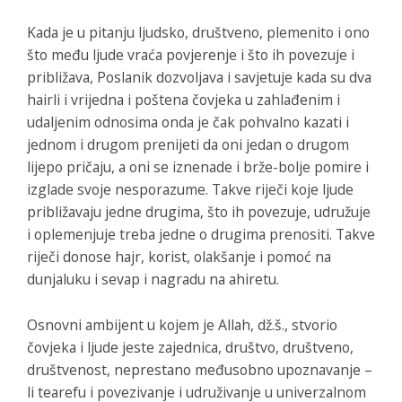
Kada je u pitanju ljudsko, društveno, plemenito i ono
što među ljude vraća povjerenje i što ih povezuje i
približava, Poslanik dozvoljava i savjetuje kada su dva
hairli i vrijedna i poštena čovjeka u zahlađenim i
udaljenim odnosima onda je čak pohvalno kazati i
jednom i drugom prenijeti da oni jedan o drugom
lijepo pričaju, a oni se iznenade i brže-bolje pomire i
izglade svoje nesporazume. Takve riječi koje ljude
približavaju jedne drugima, što ih povezuje, udružuje
i oplemenjuje treba jedne o drugima prenositi. Takve
riječi donose hajr, korist, olakšanje i pomoć na
dunjaluku i sevap i nagradu na ahiretu.
Osnovni ambijent u kojem je Allah, dž.š., stvorio
čovjeka i ljude jeste zajednica, društvo, društveno,
društvenost, neprestano međusobno upoznavanje –
li tearefu i povezivanje i udruživanje u univerzalnom