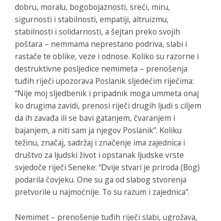
dobru, moralu, bogobojaznosti, sreći, miru,
sigurnosti i stabilnosti, empatiji, altruizmu,
stabilnosti i solidarnosti, a šejtan preko svojih
poštara – nemmama neprestano podriva, slabi i
rastače te oblike, veze i odnose. Koliko su razorne i
destruktivne posljedice nemimeta – prenošenja
tuđih riječi upozorava Poslanik sljedećim riječima:
“Nije moj sljedbenik i pripadnik moga ummeta onaj
ko drugima zavidi, prenosi riječi drugih ljudi s ciljem
da ih zavađa ili se bavi gatanjem, čvaranjem i
bajanjem, a niti sam ja njegov Poslanik”. Koliku
težinu, značaj, sadržaj i značenje ima zajednica i
društvo za ljudski život i opstanak ljudske vrste
svjedoče riječi Seneke: “Dvije stvari je priroda (Bog)
podarila čovjeku. One su ga od slabog stvorenja
pretvorile u najmoćnije. To su razum i zajednica”.
Nemimet – prenošenje tuđih riječi slabi, ugrožava,