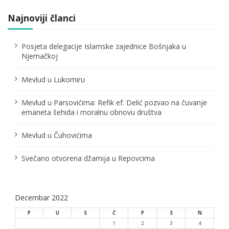
č
Najnoviji članci
l
Posjeta delegacije Islamske zajednice Bošnjaka u
a
Njemačkoj
n
Mevlud u Lukomiru
a
Mevlud u Parsovićima: Refik ef. Delić pozvao na čuvanje
k
emaneta šehida i moralnu obnovu društva
a
Mevlud u Čuhovićima
Svečano otvorena džamija u Repovcima
Decembar 2022
P
U
S
Č
P
S
N
1
2
3
4