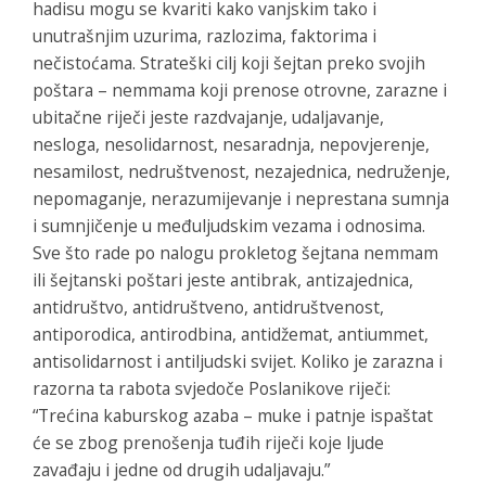
hadisu mogu se kvariti kako vanjskim tako i
unutrašnjim uzurima, razlozima, faktorima i
nečistoćama. Strateški cilj koji šejtan preko svojih
poštara – nemmama koji prenose otrovne, zarazne i
ubitačne riječi jeste razdvajanje, udaljavanje,
nesloga, nesolidarnost, nesaradnja, nepovjerenje,
nesamilost, nedruštvenost, nezajednica, nedruženje,
nepomaganje, nerazumijevanje i neprestana sumnja
i sumnjičenje u međuljudskim vezama i odnosima.
Sve što rade po nalogu prokletog šejtana nemmam
ili šejtanski poštari jeste antibrak, antizajednica,
antidruštvo, antidruštveno, antidruštvenost,
antiporodica, antirodbina, antidžemat, antiummet,
antisolidarnost i antiljudski svijet. Koliko je zarazna i
razorna ta rabota svjedoče Poslanikove riječi:
“Trećina kaburskog azaba – muke i patnje ispaštat
će se zbog prenošenja tuđih riječi koje ljude
zavađaju i jedne od drugih udaljavaju.”