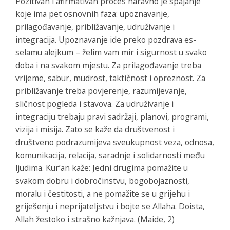
Pozitivan i afirmativan proces naravno je spajanje
koje ima pet osnovnih faza: upoznavanje,
prilagođavanje, približavanje, udruživanje i
integracija. Upoznavanje ide preko pozdrava es-
selamu alejkum – želim vam mir i sigurnost u svako
doba i na svakom mjestu. Za prilagođavanje treba
vrijeme, sabur, mudrost, taktičnost i opreznost. Za
približavanje treba povjerenje, razumijevanje,
sličnost pogleda i stavova. Za udruživanje i
integraciju trebaju pravi sadržaji, planovi, programi,
vizija i misija. Zato se kaže da društvenost i
društveno podrazumijeva sveukupnost veza, odnosa,
komunikacija, relacija, saradnje i solidarnosti među
ljudima. Kur’an kaže: Jedni drugima pomažite u
svakom dobru i dobročinstvu, bogobojaznosti,
moralu i čestitosti, a ne pomažite se u grijehu i
griješenju i neprijateljstvu i bojte se Allaha. Doista,
Allah žestoko i strašno kažnjava. (Maide, 2)