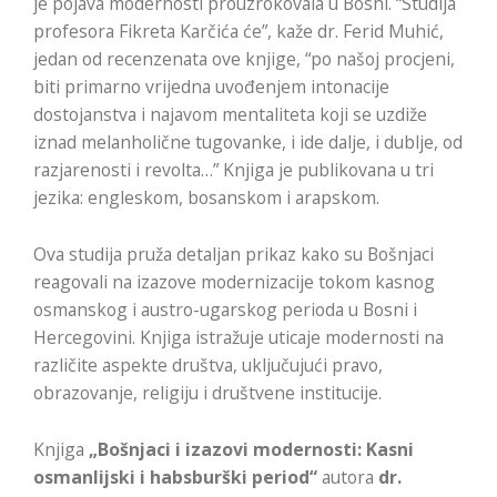
je pojava modernosti prouzrokovala u Bosni. “Studija
profesora Fikreta Karčića će”, kaže dr. Ferid Muhić,
jedan od recenzenata ove knjige, “po našoj procjeni,
biti primarno vrijedna uvođenjem intonacije
dostojanstva i najavom mentaliteta koji se uzdiže
iznad melanholične tugovanke, i ide dalje, i dublje, od
razjarenosti i revolta…” Knjiga je publikovana u tri
jezika: engleskom, bosanskom i arapskom.
Ova studija pruža detaljan prikaz kako su Bošnjaci
reagovali na izazove modernizacije tokom kasnog
osmanskog i austro-ugarskog perioda u Bosni i
Hercegovini.
Knjiga istražuje uticaje modernosti na
različite aspekte društva, uključujući pravo,
obrazovanje, religiju i društvene institucije.
Knjiga
„Bošnjaci i izazovi modernosti: Kasni
osmanlijski i habsburški period“
autora
dr.