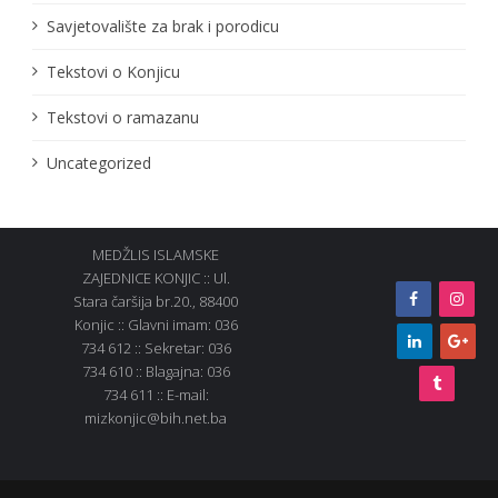
Savjetovalište za brak i porodicu
Tekstovi o Konjicu
Tekstovi o ramazanu
Uncategorized
MEDŽLIS ISLAMSKE
ZAJEDNICE KONJIC :: Ul.
Stara čaršija br.20., 88400
Konjic :: Glavni imam: 036
734 612 :: Sekretar: 036
734 610 :: Blagajna: 036
734 611 :: E-mail:
mizkonjic@bih.net.ba