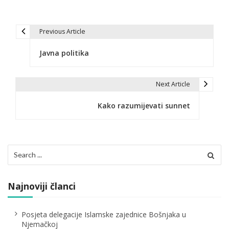
Previous Article
N
Javna politika
a
v
Next Article
i
Kako razumijevati sunnet
g
a
c
Search
for:
i
j
Najnoviji članci
a
Posjeta delegacije Islamske zajednice Bošnjaka u
č
Njemačkoj