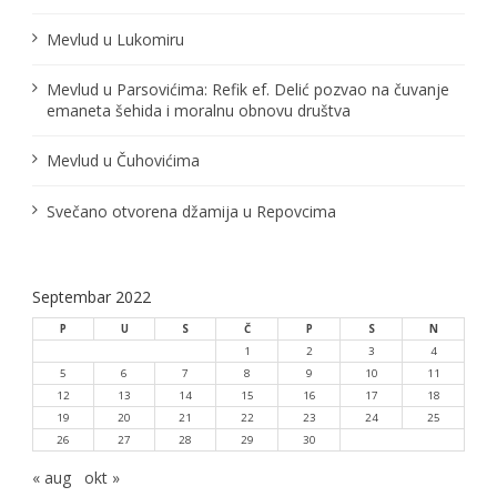
l
Mevlud u Lukomiru
a
Mevlud u Parsovićima: Refik ef. Delić pozvao na čuvanje
n
emaneta šehida i moralnu obnovu društva
a
Mevlud u Čuhovićima
k
Svečano otvorena džamija u Repovcima
a
Septembar 2022
P
U
S
Č
P
S
N
1
2
3
4
5
6
7
8
9
10
11
12
13
14
15
16
17
18
19
20
21
22
23
24
25
26
27
28
29
30
« aug
okt »