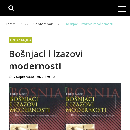
Skip
Skip
to
to
navigation
content
Home
2022
Septembar
7
Bošnjaci i izazovi modernosti
PRIKAZ KNJIGA
Bošnjaci i izazovi
modernosti
7 Septembra, 2022
0