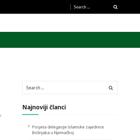
Search
for:
Search
for:
Najnoviji članci
i
Posjeta delegacije Islamske zajednice
Bošnjaka u Njemačkoj