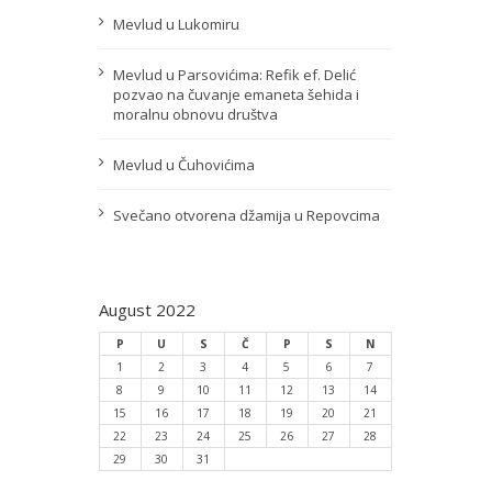
Mevlud u Lukomiru
Mevlud u Parsovićima: Refik ef. Delić
pozvao na čuvanje emaneta šehida i
moralnu obnovu društva
Mevlud u Čuhovićima
Svečano otvorena džamija u Repovcima
August 2022
P
U
S
Č
P
S
N
1
2
3
4
5
6
7
8
9
10
11
12
13
14
15
16
17
18
19
20
21
22
23
24
25
26
27
28
29
30
31