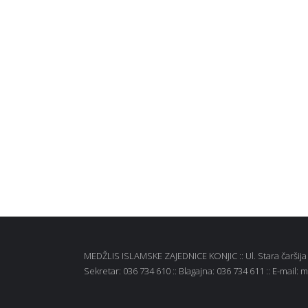
MEDŽLIS ISLAMSKE ZAJEDNICE KONJIC :: Ul. Stara čaršija b
Sekretar: 036 734 610 :: Blagajna: 036 734 611 :: E-mail: