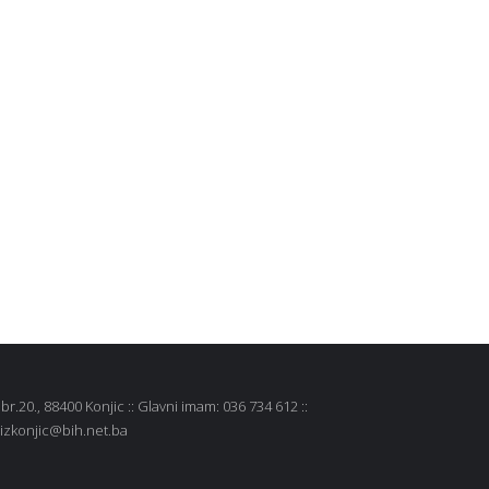
r.20., 88400 Konjic :: Glavni imam: 036 734 612 ::
 mizkonjic@bih.net.ba