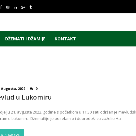
DŽEMATI I DŽAMIJE
KONTAKT
1 Augusta, 2022
0
vlud u Lukomiru
djelju 21. avgusta 2022. godine s početkom u 11:30 sati održan je mevludsk
ram u Lukomiru. Džematlije je poselamio i dobrodošlicu zaželio Ha
EAD MORE