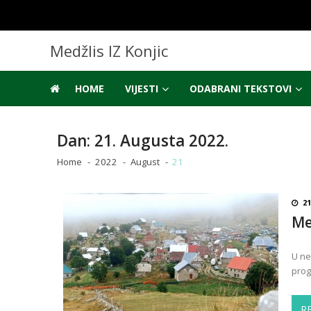
Skip
Skip
to
to
navigation
content
Medžlis IZ Konjic
HOME
VIJESTI
ODABRANI TEKSTOVI
Dan:
21. Augusta 2022.
Home
2022
August
21
2
Me
U ne
prog
R