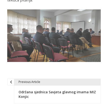
Previous Article
N
Održana sjednica Savjeta glavnog imama MIZ
a
Konjic
v