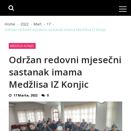
Skip
Skip
to
to
navigation
content
Home
2022
Mart
17
Održan redovni mjesečni sastanak imama Medžlisa IZ Konjic
MEDŽLIS KONJIC
Održan redovni mjesečni
sastanak imama
Medžlisa IZ Konjic
17 Marta, 2022
0