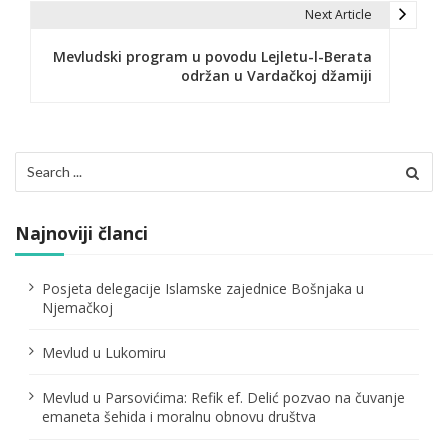
i
Next Article
g
Mevludski program u povodu Lejletu-l-Berata
održan u Vardačkoj džamiji
a
c
i
Search
for:
j
a
Najnoviji članci
č
Posjeta delegacije Islamske zajednice Bošnjaka u
l
Njemačkoj
a
Mevlud u Lukomiru
n
Mevlud u Parsovićima: Refik ef. Delić pozvao na čuvanje
a
emaneta šehida i moralnu obnovu društva