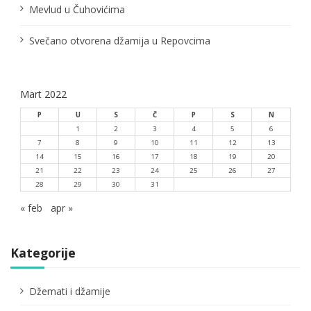
k
Mevlud u Čuhovićima
a
Svečano otvorena džamija u Repovcima
Mart 2022
P
U
S
Č
P
S
N
1
2
3
4
5
6
7
8
9
10
11
12
13
14
15
16
17
18
19
20
21
22
23
24
25
26
27
28
29
30
31
« feb
apr »
Kategorije
Džemati i džamije