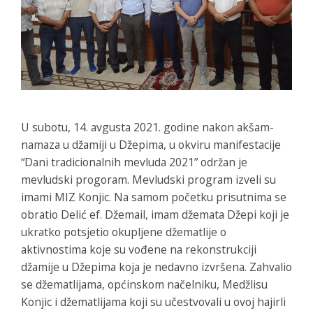
U subotu, 14. avgusta 2021. godine nakon akšam-
namaza u džamiji u Džepima, u okviru manifestacije
“Dani tradicionalnih mevluda 2021” održan je
mevludski progoram. Mevludski program izveli su
imami MIZ Konjic. Na samom početku prisutnima se
obratio Delić ef. Džemail, imam džemata Džepi koji je
ukratko potsjetio okupljene džematlije o
aktivnostima koje su vođene na rekonstrukciji
džamije u Džepima koja je nedavno izvršena. Zahvalio
se džematlijama, općinskom načelniku, Medžlisu
Konjic i džematlijama koji su učestvovali u ovoj hajirli