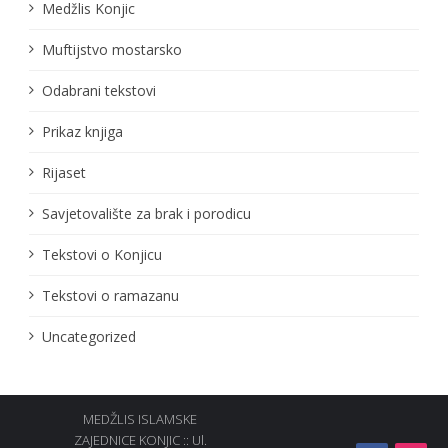
Medžlis Konjic
Muftijstvo mostarsko
Odabrani tekstovi
Prikaz knjiga
Rijaset
Savjetovalište za brak i porodicu
Tekstovi o Konjicu
Tekstovi o ramazanu
Uncategorized
MEDŽLIS ISLAMSKE
ZAJEDNICE KONJIC :: Ul.