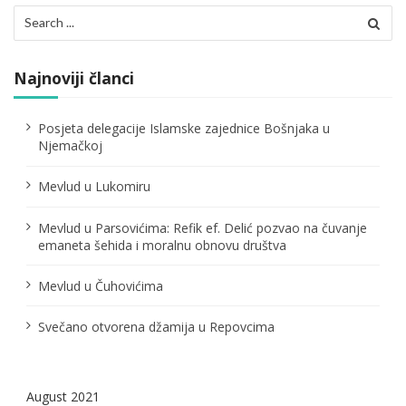
c
Search
for:
i
j
Najnoviji članci
a
Posjeta delegacije Islamske zajednice Bošnjaka u
č
Njemačkoj
l
Mevlud u Lukomiru
a
Mevlud u Parsovićima: Refik ef. Delić pozvao na čuvanje
n
emaneta šehida i moralnu obnovu društva
a
Mevlud u Čuhovićima
k
Svečano otvorena džamija u Repovcima
a
August 2021