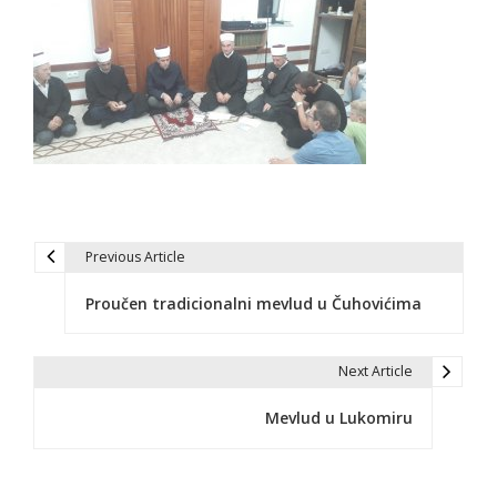
Previous Article
N
Proučen tradicionalni mevlud u Čuhovićima
a
v
Next Article
i
Mevlud u Lukomiru
g
a