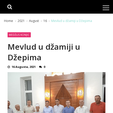
Skip
Skip
to
to
navigation
content
Home
2021
August
16
Mevlud u džamiji u Džepima
MEDŽLIS KONJIC
Mevlud u džamiji u
Džepima
16 Augusta, 2021
0