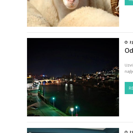
2 
Od
Uzvi
najl
R
2 