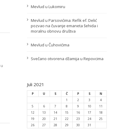
Mevlud u Lukomiru
Mevlud u Parsovićima: Refik ef. Delić
pozvao na čuvanje emaneta šehida i
moralnu obnovu društva
Mevlud u Čuhovićima
Svečano otvorena džamija u Repovcima
 u
Juli 2021
P
U
S
Č
P
S
N
1
2
3
4
5
6
7
8
9
10
11
12
13
14
15
16
17
18
19
20
21
22
23
24
25
26
27
28
29
30
31