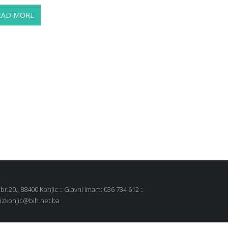
EAD MORE
r.20., 88400 Konjic :: Glavni imam: 036 734 612 ::
 mizkonjic@bih.net.ba