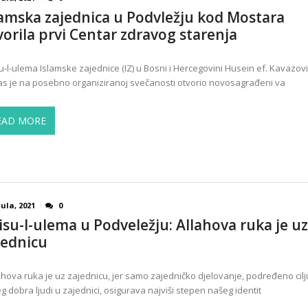
lamska zajednica u Podvležju kod Mostara
vorila prvi Centar zdravog starenja
u-l-ulema Islamske zajednice (IZ) u Bosni i Hercegovini Husein ef. Kavazovi
s je na posebno organiziranoj svečanosti otvorio novosagrađeni va
EAD MORE
Jula, 2021
0
isu-l-ulema u Podveležju: Allahova ruka je uz
jednicu
lahova ruka je uz zajednicu, jer samo zajedničko djelovanje, podređeno cilj
g dobra ljudi u zajednici, osigurava najviši stepen našeg identit