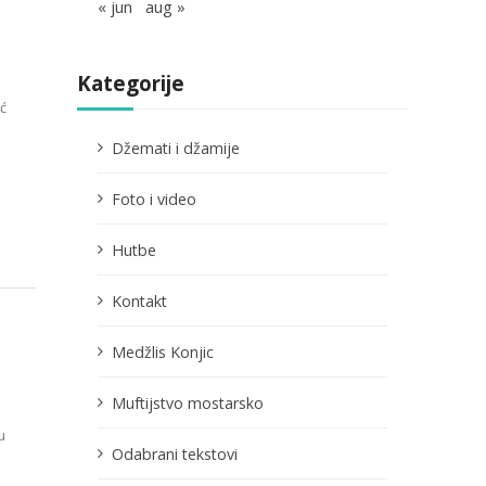
« jun
aug »
Kategorije
ć
Džemati i džamije
Foto i video
Hutbe
Kontakt
Medžlis Konjic
Muftijstvo mostarsko
u
Odabrani tekstovi