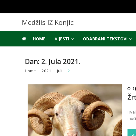
Skip
Skip
to
to
navigation
content
Medžlis IZ Konjic
HOME
VIJESTI
ODABRANI TEKSTOVI
Dan:
2. Jula 2021.
Home
2021
Juli
2
2 
Žr
Hval
moći
R