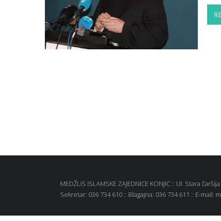
R
MEDŽLIS ISLAMSKE ZAJEDNICE KONJIC :: Ul. Stara čaršija b
Sekretar: 036 734 610 :: Blagajna: 036 734 611 :: E-mail: