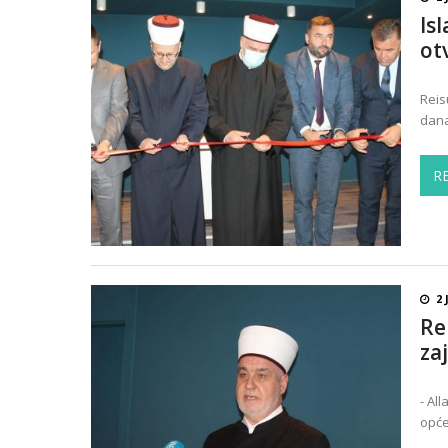
Is
ot
Reis
dana
R
2 
Re
za
- Al
opće