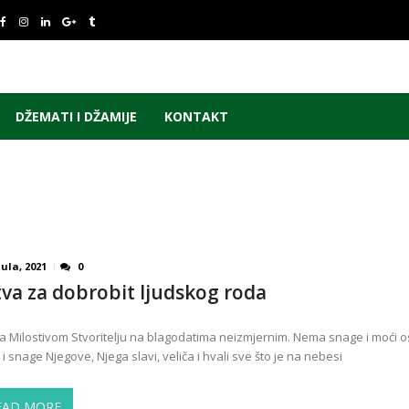
DŽEMATI I DŽAMIJE
KONTAKT
Jula, 2021
0
tva za dobrobit ljudskog roda
a Milostivom Stvoritelju na blagodatima neizmjernim. Nema snage i moći o
 i snage Njegove, Njega slavi, veliča i hvali sve što je na nebesi
EAD MORE