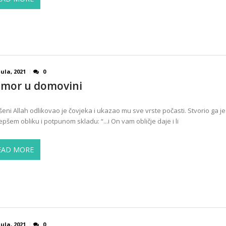
Jula, 2021
0
mor u domovini
šeni Allah odlikovao je čovjeka i ukazao mu sve vrste počasti. Stvorio ga je
jepšem obliku i potpunom skladu: “...i On vam obličje daje i li
EAD MORE
Jula, 2021
0