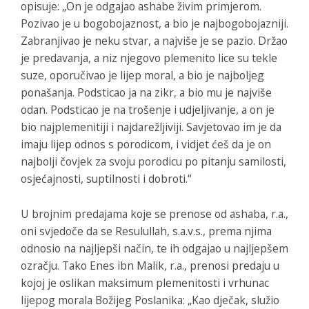
opisuje: „On je odgajao ashabe živim primjerom.
Pozivao je u bogobojaznost, a bio je najbogobojazniji.
Zabranjivao je neku stvar, a najviše je se pazio. Držao
je predavanja, a niz njegovo plemenito lice su tekle
suze, oporučivao je lijep moral, a bio je najboljeg
ponašanja. Podsticao ja na zikr, a bio mu je najviše
odan. Podsticao je na trošenje i udjeljivanje, a on je
bio najplemenitiji i najdarežljiviji. Savjetovao im je da
imaju lijep odnos s porodicom, i vidjet ćeš da je on
najbolji čovjek za svoju porodicu po pitanju samilosti,
osjećajnosti, suptilnosti i dobroti.“
U brojnim predajama koje se prenose od ashaba, r.a.,
oni svjedoče da se Resulullah, s.a.v.s., prema njima
odnosio na najljepši način, te ih odgajao u najljepšem
ozračju. Tako Enes ibn Malik, r.a., prenosi predaju u
kojoj je oslikan maksimum plemenitosti i vrhunac
lijepog morala Božijeg Poslanika: „Kao dječak, služio