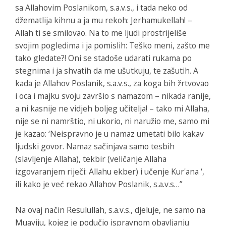
sa Allahovim Poslanikom, s.a.v.s., i tada neko od
džematlija kihnu a ja mu rekoh: Jerhamukellah! –
Allah ti se smilovao. Na to me ljudi prostrijeliše
svojim pogledima i ja pomislih: Teško meni, zašto me
tako gledate?! Oni se stadoše udarati rukama po
stegnima i ja shvatih da me ušutkuju, te zašutih. A
kada je Allahov Poslanik, s.a.v.s., za koga bih žrtvovao
i oca i majku svoju završio s namazom – nikada ranije,
a ni kasnije ne vidjeh boljeg učitelja! – tako mi Allaha,
nije se ni namrštio, ni ukorio, ni naružio me, samo mi
je kazao: ‘Neispravno je u namaz umetati bilo kakav
ljudski govor. Namaz sačinjava samo tesbih
(slavljenje Allaha), tekbir (veličanje Allaha
izgovaranjem riječi: Allahu ekber) i učenje Kur'ana ‘,
ili kako je već rekao Allahov Poslanik, s.a.v.s…”
Na ovaj način Resulullah, s.a.v.s., djeluje, ne samo na
Muaviju, kojeg je podučio ispravnom obavljanju