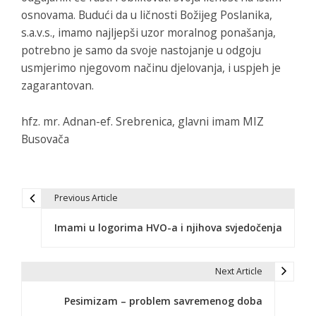
osnovama. Budući da u ličnosti Božijeg Poslanika,
s.a.v.s., imamo najljepši uzor moralnog ponašanja,
potrebno je samo da svoje nastojanje u odgoju
usmjerimo njegovom načinu djelovanja, i uspjeh je
zagarantovan.
hfz. mr. Adnan-ef. Srebrenica, glavni imam MIZ
Busovača
Previous Article
N
Imami u logorima HVO-a i njihova svjedočenja
a
v
Next Article
i
Pesimizam – problem savremenog doba
g