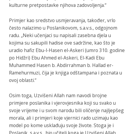
kulturne pretpostavke njihova zadovoljenja.“
Primjer kao sredstvo usmjeravanja, također, vrlo
često nalazimo u Poslanikovom, s.a.v.s., odgojnom
radu. „Neki učenjaci su napisali zasebna djela u
kojima su sakupili hadise ove sadržine, kao što je
uradio hafiz Ebu-l-Hasen el-Askeri (umro 310. godine
po Hidžri) Ebu Ahmed el-Askeri, El-Kadi Ebu
Muhammed Hasen b. Abdirrahman b. Hallad er-
Ramehurmuzi, čija je knjiga odštampana i poznata u
ovoj oblasti.“
Osim toga, Uzvišeni Allah nam navodi brojne
primjere poslanika i vjerovjesnika koji su svako u
svoje vrijeme i u svom narodu bili oličenje najljepšeg
morala, ali i primjeri koje vjernici rado uzimaju kao
model po kome usklađuju svoje živote. Stoga je i
Poslanik, s.a.v.s., bio učitelj koga je Uzvišeni Allah