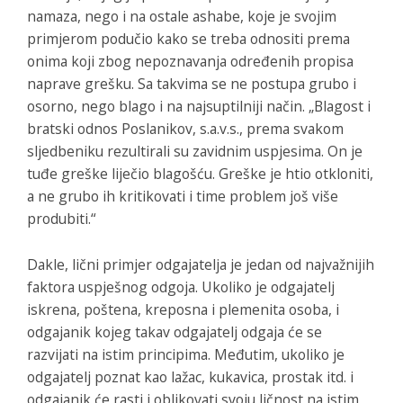
namaza, nego i na ostale ashabe, koje je svojim
primjerom podučio kako se treba odnositi prema
onima koji zbog nepoznavanja određenih propisa
naprave grešku. Sa takvima se ne postupa grubo i
osorno, nego blago i na najsuptilniji način. „Blagost i
bratski odnos Poslanikov, s.a.v.s., prema svakom
sljedbeniku rezultirali su zavidnim uspjesima. On je
tuđe greške liječio blagošću. Greške je htio otkloniti,
a ne grubo ih kritikovati i time problem još više
produbiti.“
Dakle, lični primjer odgajatelja je jedan od najvažnijih
faktora uspješnog odgoja. Ukoliko je odgajatelj
iskrena, poštena, kreposna i plemenita osoba, i
odgajanik kojeg takav odgajatelj odgaja će se
razvijati na istim principima. Međutim, ukoliko je
odgajatelj poznat kao lažac, kukavica, prostak itd. i
odgajanik će rasti i oblikovati svoju ličnost na istim