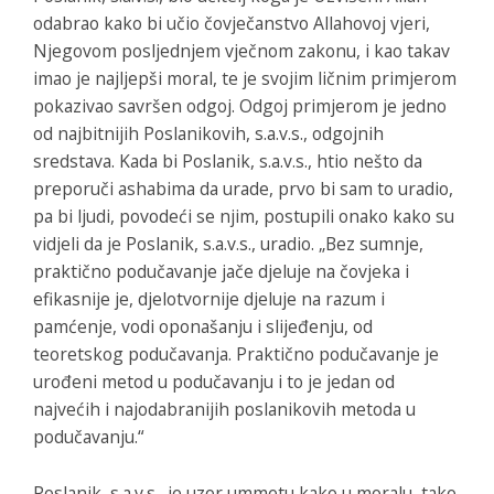
odabrao kako bi učio čovječanstvo Allahovoj vjeri,
Njegovom posljednjem vječnom zakonu, i kao takav
imao je najljepši moral, te je svojim ličnim primjerom
pokazivao savršen odgoj. Odgoj primjerom je jedno
od najbitnijih Poslanikovih, s.a.v.s., odgojnih
sredstava. Kada bi Poslanik, s.a.v.s., htio nešto da
preporuči ashabima da urade, prvo bi sam to uradio,
pa bi ljudi, povodeći se njim, postupili onako kako su
vidjeli da je Poslanik, s.a.v.s., uradio. „Bez sumnje,
praktično podučavanje jače djeluje na čovjeka i
efikasnije je, djelotvornije djeluje na razum i
pamćenje, vodi oponašanju i slijeđenju, od
teoretskog podučavanja. Praktično podučavanje je
urođeni metod u podučavanju i to je jedan od
najvećih i najodabranijih poslanikovih metoda u
podučavanju.“
Poslanik, s.a.v.s., je uzor ummetu kako u moralu, tako