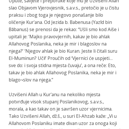
Upute, savjete i preporuke koje mu je Uzvišeni Allah
slao Objavom Vjerovjesnik, s.a.v.s., pretočio je u čistu
praksu i zbog toga je njegovo ponašanje bilo
oličenje Kur'ana. Od Jezida b. Babenusa (Yazīd bin
Bābanus) se prenosi da je rekao: “Ušli smo kod Aiše i
upitali je: ‘Majko pravovjernih, kakav je bio ahlak
Allahovog Poslanika, neka je mir i blagoslov na
njega?’ ‘Njegov ahlak je bio Kuran. Jeste li čitali suru
El-Muminun? Uči!’ Proučih od ‘Vjernici će uspjeti…
sve do: i svoja stidna mjesta čuvaju’, a ona reče: Eto,
takav je bio ahlak Allahovog Poslanika, neka je mir i
blago¬slov na njega.”
Uzvišeni Allah u Kur'anu na nekoliko mjesta
potvrđuje visok stupanj Poslanikovog, s.a.v.s.,
morala, a kao takav on je savršen uzor vjernicima.
Tako Uzvišeni Allah, dž.š., u suri El-Ahzab kaže: „Vi u
Allahovom Poslaniku imate divan uzor za onoga koji