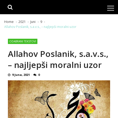
Skip
Skip
to
to
navigation
content
Home
2021
Juni
9
Allahov Poslanik, s.a.v.s., – najljepši moralni uzor
ODABRANI TEKSTOVI
Allahov Poslanik, s.a.v.s.,
– najljepši moralni uzor
9 Juna, 2021
0