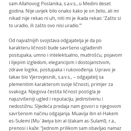
sam Allahovog Poslanika, s.a.v.s., u Medini deset
godina. Nije uvijek bilo onako kako je on želio, ali mi
nikad nije rekao ni uh, niti mi je ikada rekao: ‘Zašto si
to uradio, ili zašto ovo nisi uradio.'”
Od najvažnijih svojstava odgajatelja je da po
karakteru ličnosti bude savršeno uglađenih
postupaka, umno i intelektualno, mudrošću, pojavom
i lijepim izgledom, elegancijom i dostojanstvom,
zdrave logike, postupaka i rukovođenja. Upravo je
takav bio Vjerovjesnik, s.a.v.s., – odgajatelj sa
plemenitim karakterom svoje ličnosti, primjer za
svakoga. Njegova čestita ličnost postigla je
najuzvišeniji ugled i reputaciju, jedinstvenu i
nedostižnu. Sljedeća predaja nam govori o njegovom
savršenom načinu odgajanja. Muavija ibn el-Hakem
es-Sulemi (Mu ̒ āwiya bin al-Ḥakam as-Sulamī), r.a.,
prenosi i kaže: “Jednom prilikom sam obavljao namaz