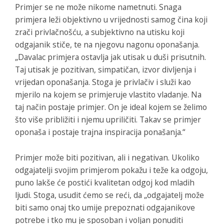
Primjer se ne može nikome nametnuti. Snaga
primjera leži objektivno u vrijednosti samog čina koji
zrači privlačnošću, a subjektivno na utisku koji
odgajanik stiče, te na njegovu nagonu oponašanja.
„Davalac primjera ostavlja jak utisak u duši prisutnih.
Taj utisak je pozitivan, simpatičan, izvor divljenja i
vrijedan oponašanja. Stoga je privlačiv i služi kao
mjerilo na kojem se primjeruje vlastito vladanje. Na
taj način postaje primjer. On je ideal kojem se želimo
što više približiti i njemu upriličiti. Takav se primjer
oponaša i postaje trajna inspiracija ponašanja.“
Primjer može biti pozitivan, ali i negativan. Ukoliko
odgajatelji svojim primjerom pokažu i teže ka odgoju,
puno lakše će postići kvalitetan odgoj kod mladih
ljudi. Stoga, usudit ćemo se reći, da „odgajatelj može
biti samo onaj tko umije prepoznati odgajanikove
potrebe i tko mu je sposoban i voljan ponuditi