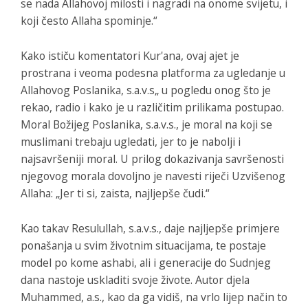
se nada Allahovoj milosti i nagradi na onome svijetu, i
koji često Allaha spominje.“
Kako ističu komentatori Kur'ana, ovaj ajet je
prostrana i veoma podesna platforma za ugledanje u
Allahovog Poslanika, s.a.v.s„ u pogledu onog što je
rekao, radio i kako je u različitim prilikama postupao.
Moral Božijeg Poslanika, s.a.v.s., je moral na koji se
muslimani trebaju ugledati, jer to je nabolji i
najsavršeniji moral. U prilog dokazivanja savršenosti
njegovog morala dovoljno je navesti riječi Uzvišenog
Allaha: „Jer ti si, zaista, najljepše čudi.“
Kao takav Resulullah, s.a.v.s., daje najljepše primjere
ponašanja u svim životnim situacijama, te postaje
model po kome ashabi, ali i generacije do Sudnjeg
dana nastoje uskladiti svoje živote. Autor djela
Muhammed, a.s., kao da ga vidiš, na vrlo lijep način to