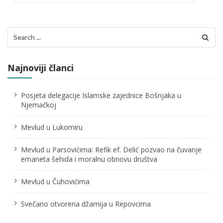
a
c
Search
for:
i
j
Najnoviji članci
a
Posjeta delegacije Islamske zajednice Bošnjaka u
č
Njemačkoj
l
Mevlud u Lukomiru
a
Mevlud u Parsovićima: Refik ef. Delić pozvao na čuvanje
n
emaneta šehida i moralnu obnovu društva
a
Mevlud u Čuhovićima
k
Svečano otvorena džamija u Repovcima
a