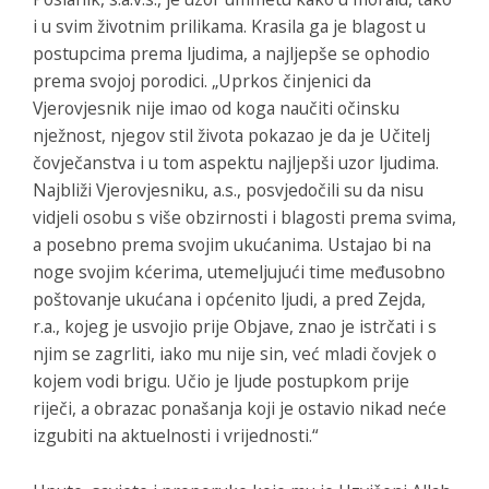
i u svim životnim prilikama. Krasila ga je blagost u
postupcima prema ljudima, a najljepše se ophodio
prema svojoj porodici. „Uprkos činjenici da
Vjerovjesnik nije imao od koga naučiti očinsku
nježnost, njegov stil života pokazao je da je Učitelj
čovječanstva i u tom aspektu najljepši uzor ljudima.
Najbliži Vjerovjesniku, a.s., posvjedočili su da nisu
vidjeli osobu s više obzirnosti i blagosti prema svima,
a posebno prema svojim ukućanima. Ustajao bi na
noge svojim kćerima, utemeljujući time međusobno
poštovanje ukućana i općenito ljudi, a pred Zejda,
r.a., kojeg je usvojio prije Objave, znao je istrčati i s
njim se zagrliti, iako mu nije sin, već mladi čovjek o
kojem vodi brigu. Učio je ljude postupkom prije
riječi, a obrazac ponašanja koji je ostavio nikad neće
izgubiti na aktuelnosti i vrijednosti.“