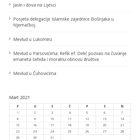
č
Jasin i dova na Lijesci
l
Posjeta delegacije Islamske zajednice Bošnjaka u
Njemačkoj
a
n
Mevlud u Lukomiru
a
Mevlud u Parsovićima: Refik ef. Delić pozvao na čuvanje
emaneta šehida i moralnu obnovu društva
k
a
Mevlud u Čuhovićima
Mart 2021
P
U
S
Č
P
S
N
1
2
3
4
5
6
7
8
9
10
11
12
13
14
15
16
17
18
19
20
21
22
23
24
25
26
27
28
29
30
31