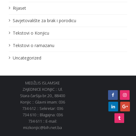
Rijaset
Savjetovalište za brak i porodicu
Tekstovi o Konjicu
Tekstovi o ramazanu
Uncategorized
MEDŽLIS ISLAMSKE
ZAJEDNICE KONJIC :: Ul.
Stara čaršija br.20., 88400
Konjic :: Glavni imam: 036
734 612 :: Sekretar: 036
734 610 :: Blagajna: 036
734 611 :: E-mail:
mizkonjic@bih.net.ba