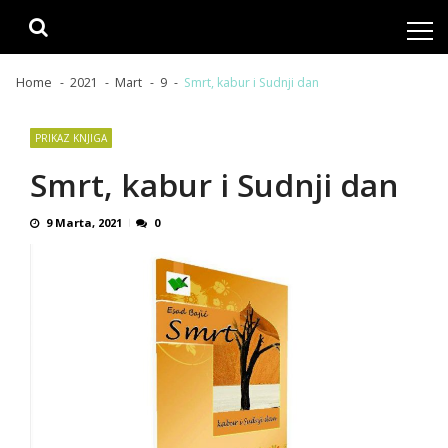
Skip
Skip
to
to
navigation
content
Home
2021
Mart
9
Smrt, kabur i Sudnji dan
PRIKAZ KNJIGA
Smrt, kabur i Sudnji dan
9 Marta, 2021
0