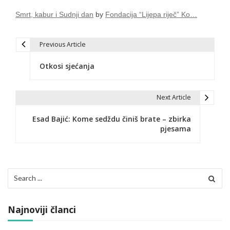
Smrt, kabur i Sudnji dan
by
Fondacija “Lijepa riječ” Ko…
Previous Article
N
Otkosi sjećanja
a
v
Next Article
i
Esad Bajić: Kome sedždu činiš brate – zbirka
g
pjesama
a
c
Search
i
for:
j
Najnoviji članci
a