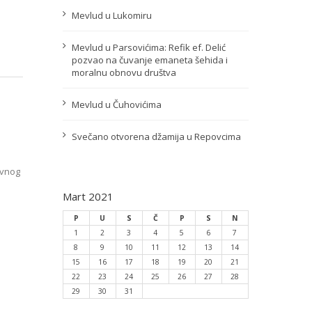
Mevlud u Lukomiru
Mevlud u Parsovićima: Refik ef. Delić
pozvao na čuvanje emaneta šehida i
moralnu obnovu društva
Mevlud u Čuhovićima
Svečano otvorena džamija u Repovcima
ovnog
Mart 2021
P
U
S
Č
P
S
N
1
2
3
4
5
6
7
8
9
10
11
12
13
14
15
16
17
18
19
20
21
22
23
24
25
26
27
28
29
30
31