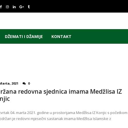
DŽEMATI I DŽAMIJE
KONTAKT
Marta, 2021
0
ržana redovna sjednica imama Medžlisa IZ
njic
tvrtak 04. marta 2021. godine u prostorijama Medžlisa IZ Konjic s početkom
 održan je redovni mjesečni sastanak imama Medžlisa Islamske z