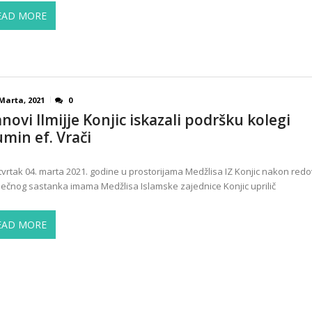
EAD MORE
Marta, 2021
0
anovi Ilmijje Konjic iskazali podršku kolegi
min ef. Vrači
tvrtak 04. marta 2021. godine u prostorijama Medžlisa IZ Konjic nakon red
ečnog sastanka imama Medžlisa Islamske zajednice Konjic uprilič
EAD MORE