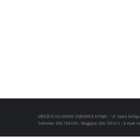
MEDŽLIS ISLAMSKE ZAJEDNICE KONJIC :: Ul. Stara čaršija b
Sekretar: 036 734 610 :: Blagajna: 036 734 611 :: E-mail: