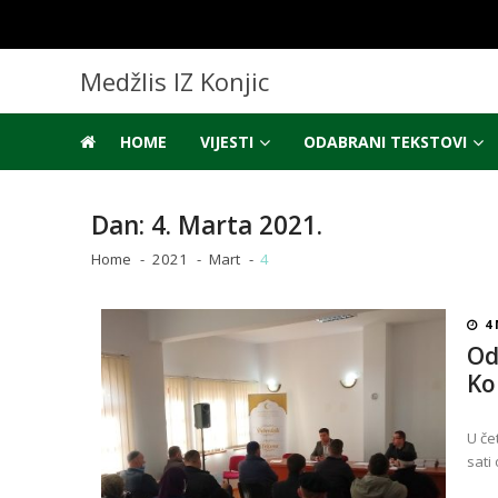
Skip
Skip
to
to
navigation
content
Medžlis IZ Konjic
HOME
VIJESTI
ODABRANI TEKSTOVI
Dan:
4. Marta 2021.
Home
2021
Mart
4
4 
Od
Ko
U če
sati