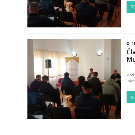
R
4 
Čl
Mu
U če
mjes
R