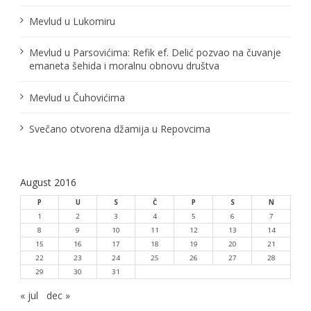
Mevlud u Lukomiru
Mevlud u Parsovićima: Refik ef. Delić pozvao na čuvanje
emaneta šehida i moralnu obnovu društva
Mevlud u Čuhovićima
Svečano otvorena džamija u Repovcima
August 2016
P
U
S
Č
P
S
N
1
2
3
4
5
6
7
8
9
10
11
12
13
14
15
16
17
18
19
20
21
22
23
24
25
26
27
28
29
30
31
« jul
dec »