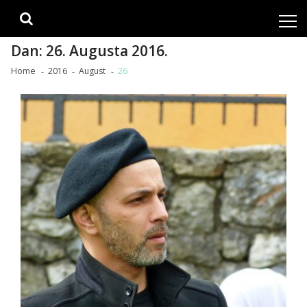
Skip
Skip
to
to
navigation
content
Dan:
26. Augusta 2016.
Home
2016
August
26