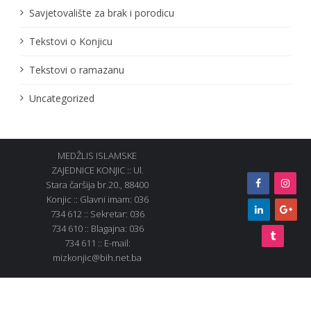
Savjetovalište za brak i porodicu
Tekstovi o Konjicu
Tekstovi o ramazanu
Uncategorized
MEDŽLIS ISLAMSKE
ZAJEDNICE KONJIC :: Ul.
Stara čaršija br.20., 88400
Konjic :: Glavni imam: 036
734 612 :: Sekretar: 036
734 610 :: Blagajna: 036
734 611 :: E-mail:
mizkonjic@bih.net.ba