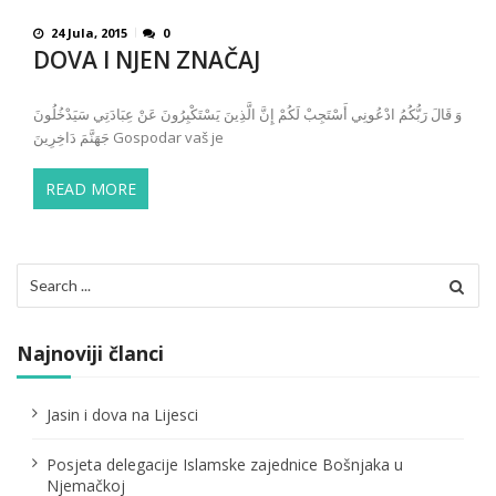
24 Jula, 2015
0
DOVA I NJEN ZNAČAJ
وَ قَالَ رَ‌بُّكُمُ ادْعُونِي أَسْتَجِبْ لَكُمْ إِنَّ الَّذِينَ يَسْتَكْبِرُ‌ونَ عَنْ عِبَادَتِي سَيَدْخُلُونَ
جَهَنَّمَ دَاخِرِ‌ينَ Gospodar vaš je
READ MORE
Search
for:
Najnoviji članci
Jasin i dova na Lijesci
Posjeta delegacije Islamske zajednice Bošnjaka u
Njemačkoj