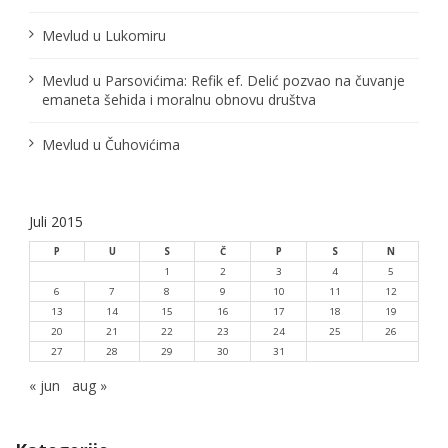
Mevlud u Lukomiru
Mevlud u Parsovićima: Refik ef. Delić pozvao na čuvanje
emaneta šehida i moralnu obnovu društva
Mevlud u Čuhovićima
Juli 2015
P
U
S
Č
P
S
N
1
2
3
4
5
6
7
8
9
10
11
12
13
14
15
16
17
18
19
20
21
22
23
24
25
26
27
28
29
30
31
« jun
aug »