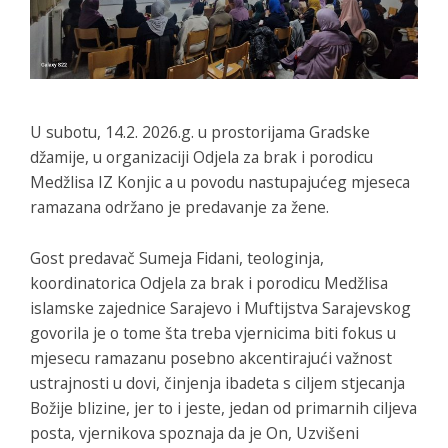
U subotu, 14.2. 2026.g. u prostorijama Gradske
džamije, u organizaciji Odjela za brak i porodicu
Medžlisa IZ Konjic a u povodu nastupajućeg mjeseca
ramazana održano je predavanje za žene.
Gost predavač Sumeja Fidani, teologinja,
koordinatorica Odjela za brak i porodicu Medžlisa
islamske zajednice Sarajevo i Muftijstva Sarajevskog
govorila je o tome šta treba vjernicima biti fokus u
mjesecu ramazanu posebno akcentirajući važnost
ustrajnosti u dovi, činjenja ibadeta s ciljem stjecanja
Božije blizine, jer to i jeste, jedan od primarnih ciljeva
posta, vjernikova spoznaja da je On, Uzvišeni