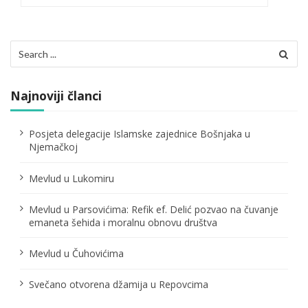
a
c
Search
i
for:
j
Najnoviji članci
a
č
Posjeta delegacije Islamske zajednice Bošnjaka u
Njemačkoj
l
Mevlud u Lukomiru
a
n
Mevlud u Parsovićima: Refik ef. Delić pozvao na čuvanje
emaneta šehida i moralnu obnovu društva
a
Mevlud u Čuhovićima
k
a
Svečano otvorena džamija u Repovcima