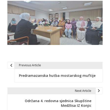
Previous Article
N
Predramazanska hutba mostarskog muftije
a
v
Next Article
i
Održana 4. redovna sjednica Skupštine
g
Medžlisa IZ Konjic