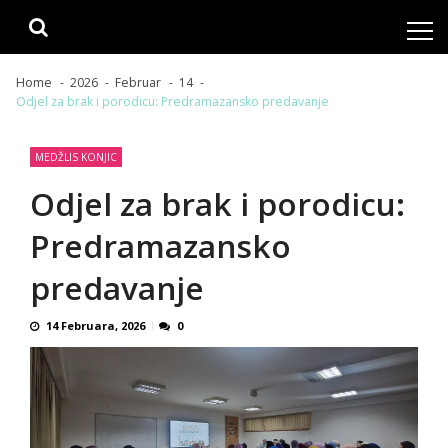
Skip
Skip
to
to
navigation
content
Home
2026
Februar
14
Odjel za brak i porodicu: Predramazansko predavanje
MEDŽLIS KONJIC
Odjel za brak i porodicu:
Predramazansko
predavanje
14 Februara, 2026
0