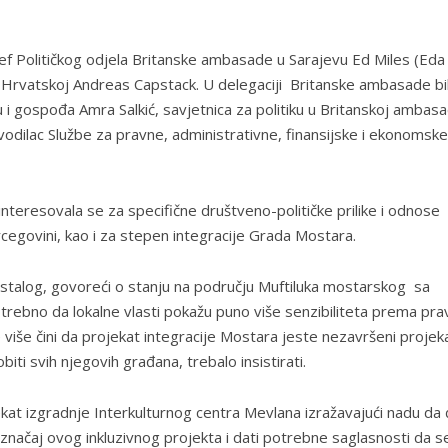
ef Političkog odjela Britanske ambasade u Sarajevu Ed Miles (Eda
 Hrvatskoj Andreas Capstack. U delegaciji Britanske ambasade bili
i gospođa Amra Salkić, savjetnica za politiku u Britanskoj ambasa
ovodilac Službe za pravne, administrativne, finansijske i ekonomske
nteresovala se za specifične društveno-političke prilike i odnose
egovini, kao i za stepen integracije Grada Mostara.
ostalog, govoreći o stanju na području Muftiluka mostarskog sa
ebno da lokalne vlasti pokažu puno više senzibiliteta prema pra
sve više čini da projekat integracije Mostara jeste nezavršeni projek
iti svih njegovih građana, trebalo insistirati.
ekat izgradnje Interkulturnog centra Mevlana izražavajući nadu da 
značaj ovog inkluzivnog projekta i dati potrebne saglasnosti da se