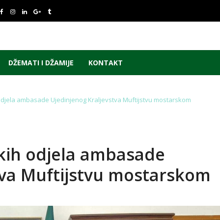
DŽEMATI I DŽAMIJE
KONTAKT
 odjela ambasade Ujedinjenog Kraljevstva Muftijstvu mostarskom
čkih odjela ambasade
tva Muftijstvu mostarskom