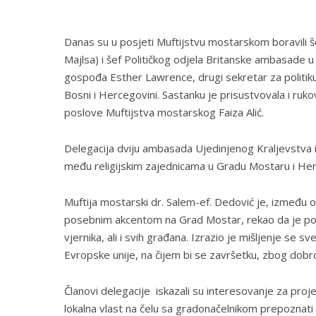
Danas su u posjeti Muftijstvu mostarskom boravili š
Majlsa) i šef Političkog odjela Britanske ambasade u
gospođa Esther Lawrence, drugi sekretar za politiku 
Bosni i Hercegovini. Sastanku je prisustvovala i ruk
poslove Muftijstva mostarskog Faiza Alić.
Delegacija dviju ambasada Ujedinjenog Kraljevstva i
među religijskim zajednicama u Gradu Mostaru i Herc
Muftija mostarski dr. Salem-ef. Dedović je, između 
posebnim akcentom na Grad Mostar, rekao da je potr
vjernika, ali i svih građana. Izrazio je mišljenje se 
Evropske unije, na čijem bi se završetku, zbog dobrob
Članovi delegacije iskazali su interesovanje za proj
lokalna vlast na čelu sa gradonačelnikom prepoznati 