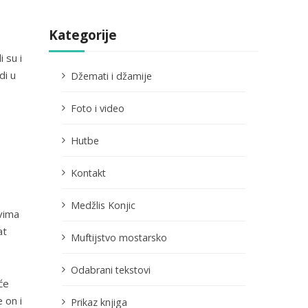
Kategorije
 su i
di u
Džemati i džamije
Foto i video
Hutbe
Kontakt
Medžlis Konjic
vima
at
Muftijstvo mostarsko
Odabrani tekstovi
će
 on i
Prikaz knjiga