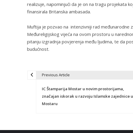
realizuje, napominjući da je on na tragu projekata k
finansirala Britanska ambasada.
Muftija je pozvao na intenzivniji rad međunarodne za
Međureligijskog vijeća na ovom prostoru u narednom
pitanju izgradnja povjerenja među ljudima, te da poseb
budućnost.
Previous Article
N
IC Štamparija Mostar u novim prostorijama,
a
značajan iskorak u razvoju Islamske zajednice u
Mostaru
v
i