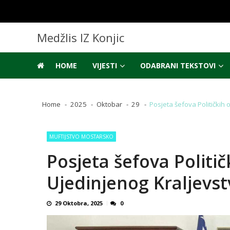
Skip
Skip
to
to
navigation
content
Medžlis IZ Konjic
HOME
VIJESTI
ODABRANI TEKSTOVI
Home
2025
Oktobar
29
Posjeta šefova Političkih
MUFTIJSTVO MOSTARSKO
Posjeta šefova Politi
Ujedinjenog Kraljevs
29 Oktobra, 2025
0