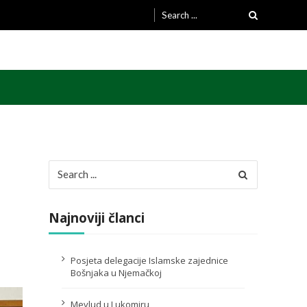
Search
for:
Search
for:
Najnoviji članci
Posjeta delegacije Islamske zajednice
Bošnjaka u Njemačkoj
Mevlud u Lukomiru