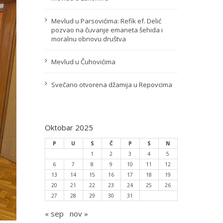
Mevlud u Parsovićima: Refik ef. Delić
pozvao na čuvanje emaneta šehida i
moralnu obnovu društva
Mevlud u Čuhovićima
Svečano otvorena džamija u Repovcima
Oktobar 2025
P
U
S
Č
P
S
N
1
2
3
4
5
6
7
8
9
10
11
12
13
14
15
16
17
18
19
20
21
22
23
24
25
26
27
28
29
30
31
« sep
nov »