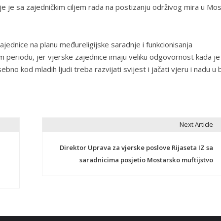
oje je sa zajedničkim ciljem rada na postizanju održivog mira u Mo
jednice na planu međureligijske saradnje i funkcionisanja
 periodu, jer vjerske zajednice imaju veliku odgovornost kada je
no kod mladih ljudi treba razvijati svijest i jačati vjeru i nadu u 
Next Article
Direktor Uprava za vjerske poslove Rijaseta IZ sa
saradnicima posjetio Mostarsko muftijstvo