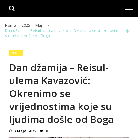
Skip
Skip
to
to
navigation
content
Home
2025
Maj
7
Dan džamija – Reisul-ulema Kavazović: Okrenimo se vrijednostima koje
su ljudima došle od Boga
RIJASET
Dan džamija – Reisul-
ulema Kavazović:
Okrenimo se
vrijednostima koje su
ljudima došle od Boga
7 Maja, 2025
0