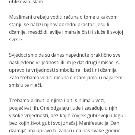
oblikovao islam.
Muslimani trebaju voditi računa o tome u kakvom
stanju se nalazi njihov obredni prostor: jesu li
džamije, mesdžidi, avlije i mahale čisti i služe li svojoj
svrsi!?
Svjedoci smo da su danas napadnute praktično sve
naslijeđene vrijednosti ili im je dat drugi smisao. A,
upravo te vrijednosti simbolizira i baštini džamija.
Zato trebamo voditi računa o džamijama, u najširem
smislu te riječi.
Trebamo brinuti o njima i biti s njima u vezi,
posjećivati ih. One odgajaju ljude i zasađuju u njih
visoke vrijednosti, bez kojih čovjek gubi svoju ulogu i
bez kojih život gubi svoj značaj. Manifestacija ‘Dan
džamija’ ima upravo tu zadaću: da nas svake godine