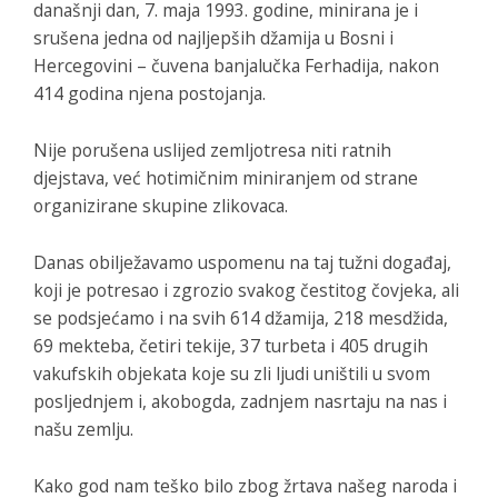
današnji dan, 7. maja 1993. godine, minirana je i
srušena jedna od najljepših džamija u Bosni i
Hercegovini – čuvena banjalučka Ferhadija, nakon
414 godina njena postojanja.
Nije porušena uslijed zemljotresa niti ratnih
djejstava, već hotimičnim miniranjem od strane
organizirane skupine zlikovaca.
Danas obilježavamo uspomenu na taj tužni događaj,
koji je potresao i zgrozio svakog čestitog čovjeka, ali
se podsjećamo i na svih 614 džamija, 218 mesdžida,
69 mekteba, četiri tekije, 37 turbeta i 405 drugih
vakufskih objekata koje su zli ljudi uništili u svom
posljednjem i, akobogda, zadnjem nasrtaju na nas i
našu zemlju.
Kako god nam teško bilo zbog žrtava našeg naroda i