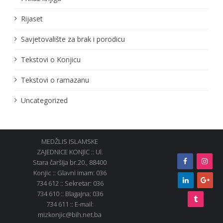
Rijaset
Savjetovalište za brak i porodicu
Tekstovi o Konjicu
Tekstovi o ramazanu
Uncategorized
MEDŽLIS ISLAMSKE
ZAJEDNICE KONJIC :: Ul.
Stara čaršija br.20., 88400
Konjic :: Glavni imam: 036
734 612 :: Sekretar: 036
734 610 :: Blagajna: 036
734 611 :: E-mail:
mizkonjic@bih.net.ba