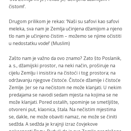
čistom!’.
Drugom prilikom je rekao: ‘Naši su safovi kao safovi
meleka, sva nam je Zemlja učinjena džamijom a njeno
tlo nam je učinjeno čistim – možemo se njime očistiti
u nedostatku vode!’ (Muslim)
Zašto nam je važno da ovo znamo? Zato što Poslanik,
a. s., džamijski prostor, na neki način, proširuje na
cijelu Zemlju i insistira na čistoći i tog prostora; na
održavanju njegove čistoće. Čistoće džamije i čistoće
Zemlje. Jer se na nečistom ne može klanjati. U nekim
predajama se navodi sedam mjesta na kojima se ne
može klanjati. Pored ostalih, spominje se smetljište,
otvoreni put, klaonica, štala. Na nečistim mjestima
se, dakle, ne može obaviti namaz, ne može se činiti
sedžda. A sedžda je krajnji izraz čovjekove