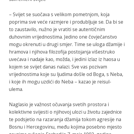
– Svijet se suočava s velikom pometnjom, koja
poprima sve veće razmjere i produbljuje se. Da bi se
to zaustavilo, nužno je vratiti se autentičnim
duhovnim vrijednostima. Jedino one čovječanstvo
mogu okrenuti u drugi smjer. Time se uloga džamije i
hramova i njihova filozofija postojanja višestruko
uvećava i nadaje kao, možda, i jedini izlaz iz haosa u
kojem se svijet danas nalazi. Sve vas pozivam
vrijednostima koje su ljudima došle od Boga, s Neba,
i koje ih mogu uzdići do Neba – kazao je reisul-
ulema.
Naglasio je važnost očuvanja svetih prostora i
kolektivne svijesti o njihovoj ulozi u životu zajednice
te podsjetio na razaranja džamija tokom agresije na
Bosnu i Hercegovinu, među kojima posebno mjesto