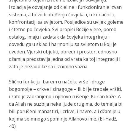
Izolacija je odvajanje od cjeline i funkcioniranje izvan
sistema, a to vodi otuđenju čovjeka i, u konačnici,
konfrontaciji sa svijetom. Posljedice su uvijek goleme
i štetne po čovjeka. Svi propisi Božije vjere, pored
ostalog, imaju i zadatak da čovjeka integriraju i
dovedu ga u sklad i harmoniju sa svijetom u koji je
uveden. Vjerski objekti, obredni prostor, odnosno
džamija predstavlja jedna od vrata ka toj integraciji i
zato je nezaobilazna i iznimno važna.
Sličnu funkciju, barem u načelu, vrše i druge
bogomolje – crkve i sinagoge – ili bi je trebale vršiti,
i zato je zabranjeno i njihovo rušenje. Kur'an kaže:
A
da Allah ne suzbija neke ljude drugima, do temelja bi
bili porušeni manastiri, i crkve, i havre, a i džamije u
kojima se mnogo spominje Allahovo ime.
(El-Hadž,
40)