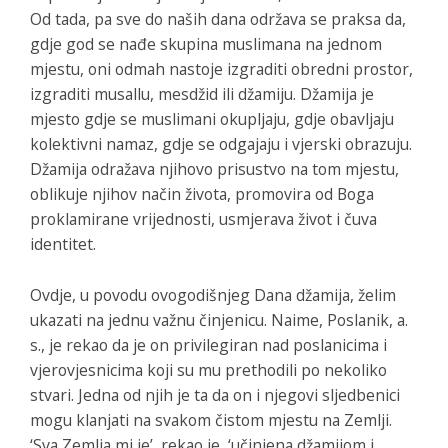
Od tada, pa sve do naših dana održava se praksa da,
gdje god se nađe skupina muslimana na jednom
mjestu, oni odmah nastoje izgraditi obredni prostor,
izgraditi musallu, mesdžid ili džamiju. Džamija je
mjesto gdje se muslimani okupljaju, gdje obavljaju
kolektivni namaz, gdje se odgajaju i vjerski obrazuju.
Džamija odražava njihovo prisustvo na tom mjestu,
oblikuje njihov način života, promovira od Boga
proklamirane vrijednosti, usmjerava život i čuva
identitet.
Ovdje, u povodu ovogodišnjeg Dana džamija, želim
ukazati na jednu važnu činjenicu. Naime, Poslanik, a.
s., je rekao da je on privilegiran nad poslanicima i
vjerovjesnicima koji su mu prethodili po nekoliko
stvari. Jedna od njih je ta da on i njegovi sljedbenici
mogu klanjati na svakom čistom mjestu na Zemlji.
‘Sva Zemlja mi je’, rekao je, ‘učinjena džamijom i