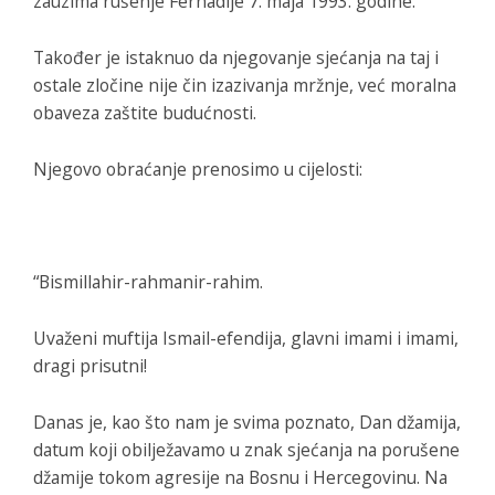
zauzima rušenje Ferhadije 7. maja 1993. godine.
Također je istaknuo da njegovanje sjećanja na taj i
ostale zločine nije čin izazivanja mržnje, već moralna
obaveza zaštite budućnosti.
Njegovo obraćanje prenosimo u cijelosti:
“Bismillahir-rahmanir-rahim.
Uvaženi muftija Ismail-efendija, glavni imami i imami,
dragi prisutni!
Danas je, kao što nam je svima poznato, Dan džamija,
datum koji obilježavamo u znak sjećanja na porušene
džamije tokom agresije na Bosnu i Hercegovinu. Na