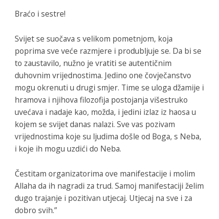
Braćo i sestre!
Svijet se suočava s velikom pometnjom, koja
poprima sve veće razmjere i produbljuje se. Da bi se
to zaustavilo, nužno je vratiti se autentičnim
duhovnim vrijednostima. Jedino one čovječanstvo
mogu okrenuti u drugi smjer. Time se uloga džamije i
hramova i njihova filozofija postojanja višestruko
uvećava i nadaje kao, možda, i jedini izlaz iz haosa u
kojem se svijet danas nalazi. Sve vas pozivam
vrijednostima koje su ljudima došle od Boga, s Neba,
i koje ih mogu uzdići do Neba.
Čestitam organizatorima ove manifestacije i molim
Allaha da ih nagradi za trud. Samoj manifestaciji želim
dugo trajanje i pozitivan utjecaj. Utjecaj na sve i za
dobro svih.”