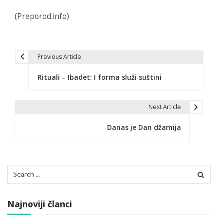
(Preporod.info)
Previous Article
N
Rituali – Ibadet: I forma služi suštini
a
v
Next Article
i
Danas je Dan džamija
g
a
c
Search
for:
i
j
Najnoviji članci