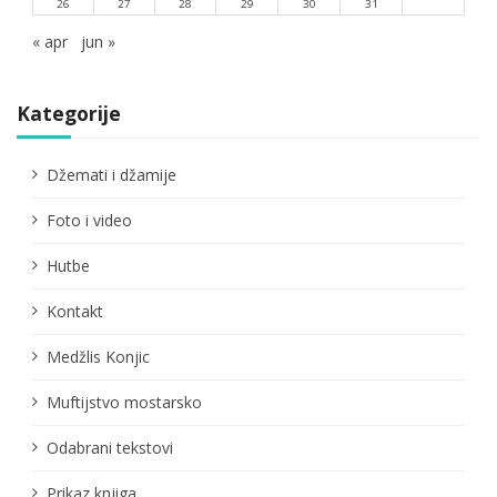
26
27
28
29
30
31
« apr
jun »
Kategorije
Džemati i džamije
Foto i video
Hutbe
Kontakt
Medžlis Konjic
Muftijstvo mostarsko
Odabrani tekstovi
Prikaz knjiga