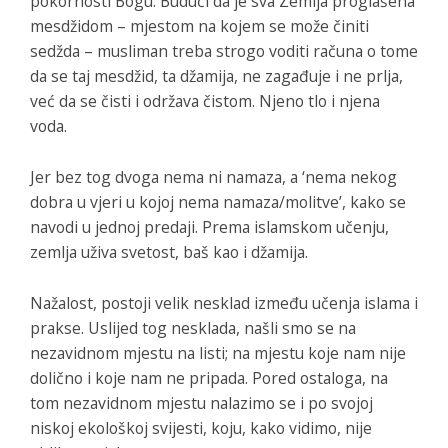
pokornosti Bogu. Budući da je sva Zemlja proglašena
mesdžidom – mjestom na kojem se može činiti
sedžda – musliman treba strogo voditi računa o tome
da se taj mesdžid, ta džamija, ne zagađuje i ne prlja,
već da se čisti i održava čistom. Njeno tlo i njena
voda.
Jer bez tog dvoga nema ni namaza, a ‘nema nekog
dobra u vjeri u kojoj nema namaza/molitve’, kako se
navodi u jednoj predaji. Prema islamskom učenju,
zemlja uživa svetost, baš kao i džamija.
Nažalost, postoji velik nesklad između učenja islama i
prakse. Uslijed tog nesklada, našli smo se na
nezavidnom mjestu na listi; na mjestu koje nam nije
dolično i koje nam ne pripada. Pored ostaloga, na
tom nezavidnom mjestu nalazimo se i po svojoj
niskoj ekološkoj svijesti, koju, kako vidimo, nije