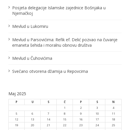
a
Posjeta delegacije Islamske zajednice Bošnjaka u
č
Njemačkoj
l
Mevlud u Lukomiru
a
Mevlud u Parsovićima: Refik ef. Delić pozvao na čuvanje
n
emaneta šehida i moralnu obnovu društva
a
Mevlud u Čuhovićima
k
Svečano otvorena džamija u Repovcima
a
Maj 2025
P
U
S
Č
P
S
N
1
2
3
4
5
6
7
8
9
10
11
12
13
14
15
16
17
18
19
20
21
22
23
24
25