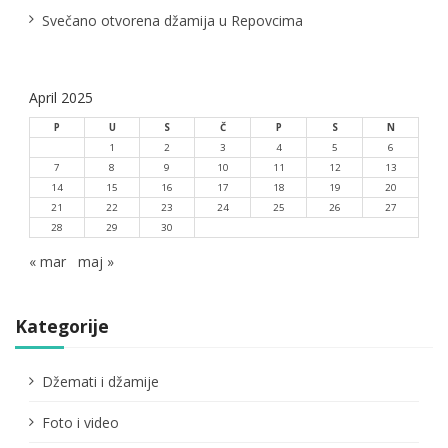
Svečano otvorena džamija u Repovcima
April 2025
P
U
S
Č
P
S
N
1
2
3
4
5
6
7
8
9
10
11
12
13
14
15
16
17
18
19
20
21
22
23
24
25
26
27
28
29
30
« mar
maj »
Kategorije
Džemati i džamije
Foto i video