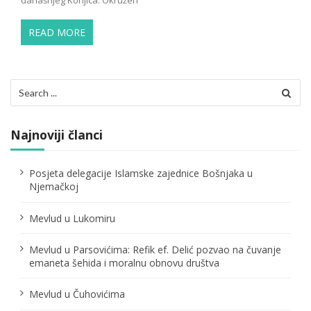
READ MORE
Search
for:
Najnoviji članci
Posjeta delegacije Islamske zajednice Bošnjaka u
Njemačkoj
Mevlud u Lukomiru
Mevlud u Parsovićima: Refik ef. Delić pozvao na čuvanje
emaneta šehida i moralnu obnovu društva
Mevlud u Čuhovićima