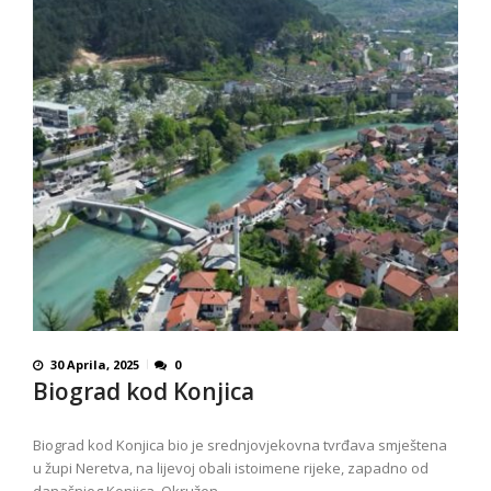
30 Aprila, 2025
0
Biograd kod Konjica
Biograd kod Konjica bio je srednjovjekovna tvrđava smještena
u župi Neretva, na lijevoj obali istoimene rijeke, zapadno od
današnjeg Konjica. Okružen