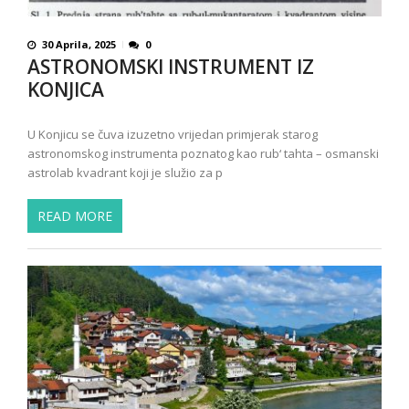
30 Aprila, 2025
0
ASTRONOMSKI INSTRUMENT IZ
KONJICA
U Konjicu se čuva izuzetno vrijedan primjerak starog
astronomskog instrumenta poznatog kao rub‘ tahta – osmanski
astrolab kvadrant koji je služio za p
READ MORE