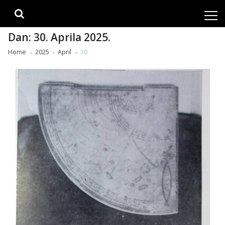
Skip
Skip
to
to
navigation
content
Dan:
30. Aprila 2025.
Home
2025
April
30