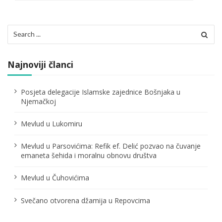
c
i
Search
for:
j
a
Najnoviji članci
č
Posjeta delegacije Islamske zajednice Bošnjaka u
l
Njemačkoj
a
Mevlud u Lukomiru
n
Mevlud u Parsovićima: Refik ef. Delić pozvao na čuvanje
a
emaneta šehida i moralnu obnovu društva
k
Mevlud u Čuhovićima
a
Svečano otvorena džamija u Repovcima