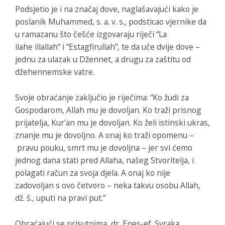
Podsjetio je i na značaj dove, naglašavajući kako je
poslanik Muhammed, s. a. v. s., podsticao vjernike da
u ramazanu što češće izgovaraju riječi “La
ilahe illallah” i “Estagfirullah”, te da uče dvije dove –
jednu za ulazak u Džennet, a drugu za zaštitu od
džehennemske vatre.
Svoje obraćanje zaključio je riječima: “Ko žudi za
Gospodarom, Allah mu je dovoljan. Ko traži prisnog
prijatelja, Kur'an mu je dovoljan. Ko želi istinski ukras,
znanje mu je dovoljno. A onaj ko traži opomenu –
pravu pouku, smrt mu je dovoljna – jer svi ćemo
jednog dana stati pred Allaha, našeg Stvoritelja, i
polagati račun za svoja djela. A onaj ko nije
zadovoljan s ovo četvoro – neka takvu osobu Allah,
dž. š., uputi na pravi put.”
Obraćajući se prisutnima, dr. Enes-ef. Svraka