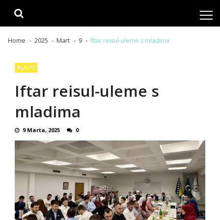
Skip
Skip
to
to
navigation
content
Home
2025
Mart
9
Iftar reisul-uleme s mladima
RIJASET
Iftar reisul-uleme s
mladima
9 Marta, 2025
0