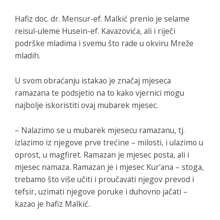
Hafiz doc. dr. Mensur-ef. Malkić prenio je selame
reisul-uleme Husein-ef. Kavazovića, ali i riječi
podrške mladima i svemu što rade u okviru Mreže
mladih.
U svom obraćanju istakao je značaj mjeseca
ramazana te podsjetio na to kako vjernici mogu
najbolje iskoristiti ovaj mubarek mjesec.
– Nalazimo se u mubarek mjesecu ramazanu, tj.
izlazimo iz njegove prve trećine – milosti, i ulazimo u
oprost, u magfiret. Ramazan je mjesec posta, ali i
mjesec namaza. Ramazan je i mjesec Kur'ana – stoga,
trebamo što više učiti i proučavati njegov prevod i
tefsir, uzimati njegove poruke i duhovno jačati –
kazao je hafiz Malkić.