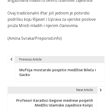
angažmana mladih u okviru Islamske zajednice.
Ovaj tradicionalni iftar još jednom je potvrdio
podršku koju Rijaset i Uprava za vjerske poslove
pruža Mreži mladih i njenim članovima.
(Amina Svraka/Preporod.info)
Previous Article
N
Muftija mostarski posjetio medžlise Bileću i
a
Gacko
v
i
Next Article
g
Profesori Karađoz-begove medrese posjetili
Medžlis Islamske zajednice Konjic
a