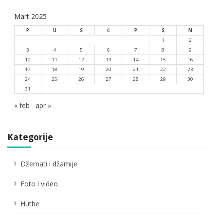
Mart 2025
P
U
S
Č
P
S
N
1
2
3
4
5
6
7
8
9
10
11
12
13
14
15
16
17
18
19
20
21
22
23
24
25
26
27
28
29
30
31
« feb
apr »
Kategorije
Džemati i džamije
Foto i video
Hutbe