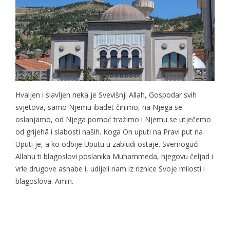
Hvaljen i slavljen neka je Svevišnji Allah, Gospodar
svih
svjetova, samo Njemu ibadet činimo, na Njega se
oslanjamo, od Njega pomoć tražimo
i Njemu se utječemo
od grijehā i slabosti naših. Koga On uputi na Pravi put na
Uputi je, a ko odbije Uputu u zabludi ostaje. Svemogući
Allahu ti blagoslovi poslanika Muhammeda, njegovu čeljad i
vrle drugove ashabe i, udijeli nam iz riznice Svoje milosti i
blagoslova. Amin.