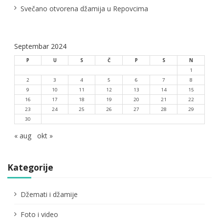
a
Svečano otvorena džamija u Repovcima
Septembar 2024
P
U
S
Č
P
S
N
1
2
3
4
5
6
7
8
9
10
11
12
13
14
15
16
17
18
19
20
21
22
23
24
25
26
27
28
29
30
« aug
okt »
Kategorije
Džemati i džamije
Foto i video