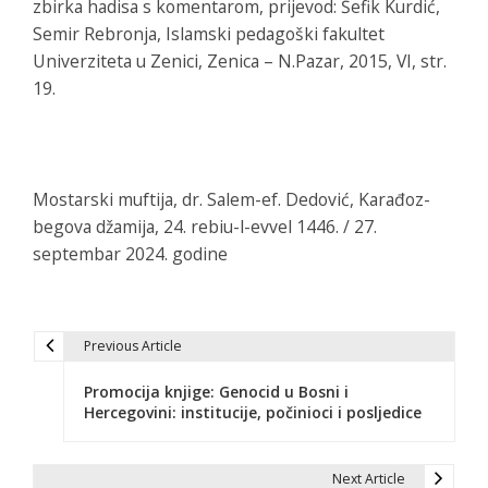
zbirka hadisa s komentarom
, prijevod: Šefik Kurdić,
Semir Rebronja, Islamski pedagoški fakultet
Univerziteta u Zenici, Zenica – N.Pazar, 2015, VI, str.
19.
Mostarski muftija, dr. Salem-ef. Dedović, Karađoz-
begova džamija, 24. rebiu-l-evvel 1446. / 27.
septembar 2024. godine
Previous Article
N
Promocija knjige: Genocid u Bosni i
a
Hercegovini: institucije, počinioci i posljedice
v
i
Next Article