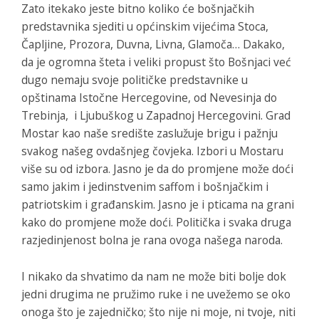
Zato itekako jeste bitno koliko će bošnjačkih
predstavnika sjediti u općinskim vijećima Stoca,
Čapljine, Prozora, Duvna, Livna, Glamoča… Dakako,
da je ogromna šteta i veliki propust što Bošnjaci već
dugo nemaju svoje političke predstavnike u
opštinama Istočne Hercegovine, od Nevesinja do
Trebinja, i Ljubuškog u Zapadnoj Hercegovini. Grad
Mostar kao naše središte zaslužuje brigu i pažnju
svakog našeg ovdašnjeg čovjeka. Izbori u Mostaru
više su od izbora. Jasno je da do promjene može doći
samo jakim i jedinstvenim saffom i bošnjačkim i
patriotskim i građanskim. Jasno je i pticama na grani
kako do promjene može doći. Politička i svaka druga
razjedinjenost bolna je rana ovoga našega naroda.
I nikako da shvatimo da nam ne može biti bolje dok
jedni drugima ne pružimo ruke i ne uvežemo se oko
onoga što je zajedničko; što nije ni moje, ni tvoje, niti