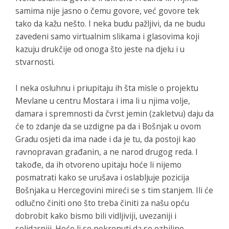
samima nije jasno o čemu govore, već govore tek
tako da kažu nešto. I neka budu pažljivi, da ne budu
zavedeni samo virtualnim slikama i glasovima koji
kazuju drukčije od onoga što jeste na djelu i u
stvarnosti.
I neka osluhnu i priupitaju ih šta misle o projektu
Mevlane u centru Mostara i ima li u njima volje,
damara i spremnosti da čvrst jemin (zakletvu) daju da
će to zdanje da se uzdigne pa da i Bošnjak u ovom
Gradu osjeti da ima nade i da je tu, da postoji kao
ravnopravan građanin, a ne narod drugog reda. I
takođe, da ih otvoreno upitaju hoće li nijemo
posmatrati kako se urušava i oslabljuje pozicija
Bošnjaka u Hercegovini mireći se s tim stanjem. Ili će
odlučno činiti ono što treba činiti za našu opću
dobrobit kako bismo bili vidljiviji, uvezaniji i
solidarniji. Hoće li se pokrenuti da se ozbiljno