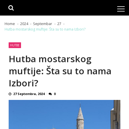
Skip
Skip
to
to
navigation
content
Home
2024
Septembar
27
Hutba mostarskog muftije: Šta su to nama Izbori?
HUTBE
Hutba mostarskog
muftije: Šta su to nama
Izbori?
27 Septembra, 2024
0