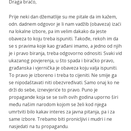
Draga braćo,
Prije neki dan džematlije su me pitale da im kažem,
odn. dadnem odgovor je li nam vadžib (obaveza) izaći
na lokalne izbore, pa im velim dakako da jeste
obaveza to koju treba ispuniti. Takođe, rekoh im da
se s pravima koje kao građani imamo, a jedno od njih
je i pravo biranja, treba odgovorno odnositi. Svaki vid
ukazanog povjerenja, u što spada i biračko pravo,
građanska i vjernička je obaveza koju valja ispuniti.
To pravo je izboreno i treba to cijeniti. Ne smije ga
se nipodaštavati niti obezvređivati. Samo onaj ko ne
drži do sebe, iznevjeriće to pravo. Puno je
propagande koja se se svih ovih godina uporno širi
među našim narodom kojom se želi kod njega
umrtviti bilo kakav interes za javna pitanja, pa i za
same izbore. Trebamo biti pronicljivi i mudri i ne
nasjedati na tu propagandu.