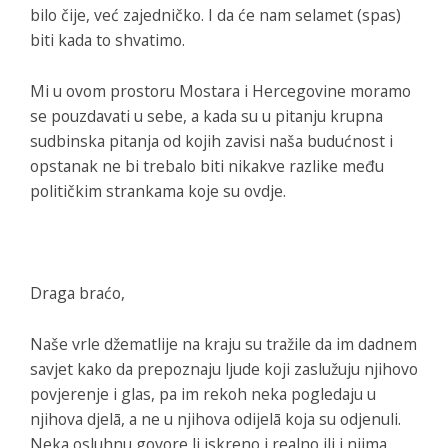
bilo čije, već zajedničko. I da će nam selamet (spas)
biti kada to shvatimo.
Mi u ovom prostoru Mostara i Hercegovine moramo
se pouzdavati u sebe, a kada su u pitanju krupna
sudbinska pitanja od kojih zavisi naša budućnost i
opstanak ne bi trebalo biti nikakve razlike među
političkim strankama koje su ovdje.
Draga braćo,
Naše vrle džematlije na kraju su tražile da im dadnem
savjet kako da prepoznaju ljude koji zaslužuju njihovo
povjerenje i glas, pa im rekoh neka pogledaju u
njihova djelā, a ne u njihova odijelā koja su odjenuli.
Neka osluhnu govore li iskreno i realno ili i njima