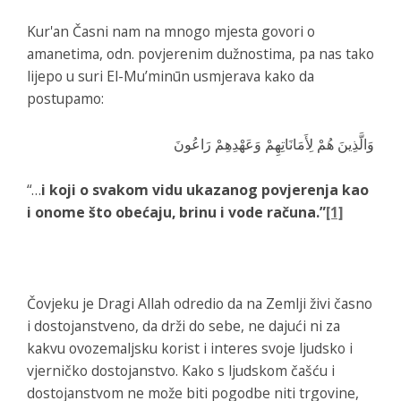
Kur'an Časni nam na mnogo mjesta govori o
amanetima, odn. povjerenim dužnostima, pa nas tako
lijepo u suri El-Muʼminūn usmjerava kako da
postupamo:
وَالَّذِينَ هُمْ لِأَمَانَاتِهِمْ وَعَهْدِهِمْ رَاعُونَ
“…
i koji o svakom vidu ukazanog povjerenja kao
i onome što obećaju, brinu i vode računa.”
[1]
Čovjeku je Dragi Allah odredio da na Zemlji živi časno
i dostojanstveno, da drži do sebe, ne dajući ni za
kakvu ovozemaljsku korist i interes svoje ljudsko i
vjerničko dostojanstvo. Kako s ljudskom čašću i
dostojanstvom ne može biti pogodbe niti trgovine,