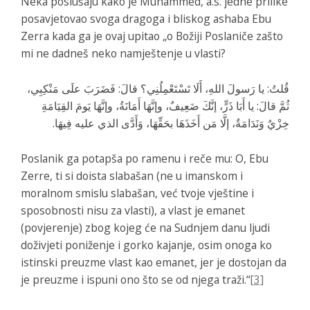
Neka poslušaju kako je Muhammed, a.s. jedne prilike
posavjetovao svoga dragoga i bliskog ashaba Ebu
Zerra kada ga je ovaj upitao „o Božiji Poslaniče zašto
mi ne dadneš neko namještenje u vlasti?
قُلتُ: يا رَسولَ اللهِ، أَلَا تَسْتَعْمِلُنِي؟ قالَ: فَضَرَبَ علَى مَنْكِبِي،
ثُمَّ قالَ: يا أَبَا ذَرٍّ، إنَّكَ ضَعِيفٌ، وإنَّهَا أَمَانَةُ، وإنَّهَا يَومَ القِيَامَةِ
خِزْيٌ وَنَدَامَةٌ، إلَّا مَن أَخَذَهَا بحَقِّهَا، وَأَدَّى الذي عليه فِيهَا.
Poslanik ga potapša po ramenu i reče mu: O, Ebu
Zerre, ti si doista slabašan (ne u imanskom i
moralnom smislu slabašan, već tvoje vještine i
sposobnosti nisu za vlasti), a vlast je emanet
(povjerenje) zbog kojeg će na Sudnjem danu ljudi
doživjeti poniženje i gorko kajanje, osim onoga ko
istinski preuzme vlast kao emanet, jer je dostojan da
je preuzme i ispuni ono što se od njega traži.“
[3]