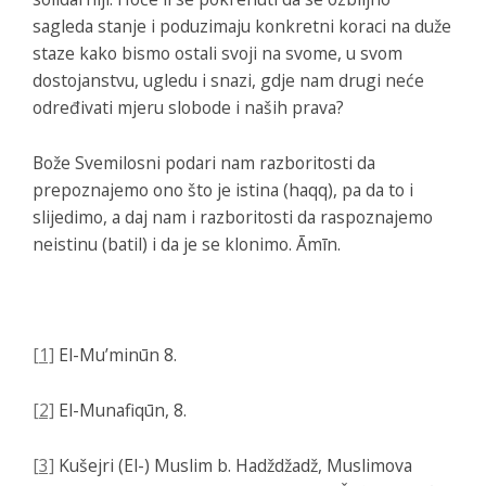
sagleda stanje i poduzimaju konkretni koraci na duže
staze kako bismo ostali svoji na svome, u svom
dostojanstvu, ugledu i snazi, gdje nam drugi neće
određivati mjeru slobode i naših prava?
Bože Svemilosni podari nam razboritosti da
prepoznajemo ono što je istina (haqq), pa da to i
slijedimo, a daj nam i razboritosti da raspoznajemo
neistinu (batil) i da je se klonimo. Āmīn.
[1]
El-Muʼminūn 8.
[2]
El-Munafiqūn, 8.
[3]
Kušejri (El-) Muslim b. Hadždžadž,
Muslimova