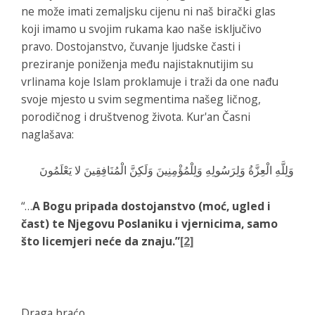
ne može imati zemaljsku cijenu ni naš birački glas
koji imamo u svojim rukama kao naše isključivo
pravo. Dostojanstvo, čuvanje ljudske časti i
preziranje poniženja među najistaknutijim su
vrlinama koje Islam proklamuje i traži da one nađu
svoje mjesto u svim segmentima našeg ličnog,
porodičnog i društvenog života. Kur'an Časni
naglašava:
وَلِلَّهِ الْعِزَّةُ وَلِرَسُولِهِ وَلِلْمُؤْمِنِينَ وَلَكِنَّ الْمُنَافِقِينَ لا يَعْلَمُونَ
“…
A Bogu pripada dostojanstvo (moć, ugled i
čast) te Njegovu Poslaniku i vjernicima, samo
što licemjeri neće da znaju.”
[2]
Draga braćo,