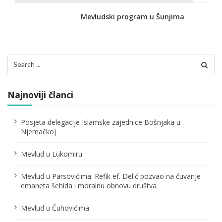
g
Mevludski program u Šunjima
a
c
Search
i
for:
j
Najnoviji članci
a
č
Posjeta delegacije Islamske zajednice Bošnjaka u
Njemačkoj
l
Mevlud u Lukomiru
a
n
Mevlud u Parsovićima: Refik ef. Delić pozvao na čuvanje
emaneta šehida i moralnu obnovu društva
a
Mevlud u Čuhovićima
k