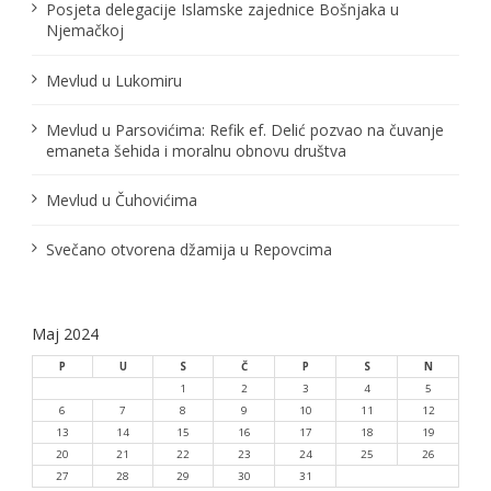
č
Posjeta delegacije Islamske zajednice Bošnjaka u
Njemačkoj
l
Mevlud u Lukomiru
a
n
Mevlud u Parsovićima: Refik ef. Delić pozvao na čuvanje
emaneta šehida i moralnu obnovu društva
a
Mevlud u Čuhovićima
k
a
Svečano otvorena džamija u Repovcima
Maj 2024
P
U
S
Č
P
S
N
1
2
3
4
5
6
7
8
9
10
11
12
13
14
15
16
17
18
19
20
21
22
23
24
25
26
27
28
29
30
31