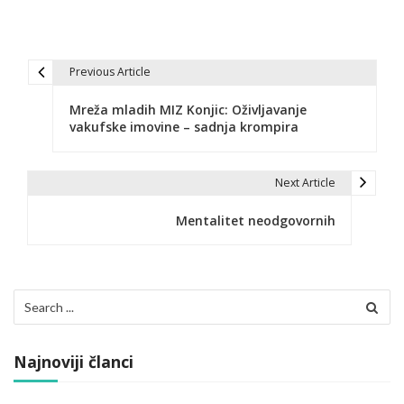
Previous Article
N
Mreža mladih MIZ Konjic: Oživljavanje
a
vakufske imovine – sadnja krompira
v
i
Next Article
g
Mentalitet neodgovornih
a
c
Search
i
for:
j
Najnoviji članci
a