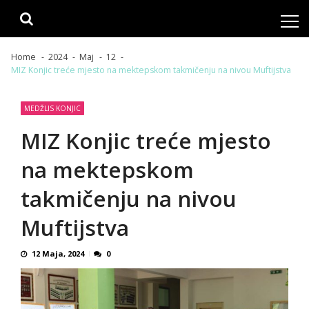
Skip
Skip
to
to
navigation
content
Home
2024
Maj
12
MIZ Konjic treće mjesto na mektepskom takmičenju na nivou Muftijstva
MEDŽLIS KONJIC
MIZ Konjic treće mjesto
na mektepskom
takmičenju na nivou
Muftijstva
12 Maja, 2024
0