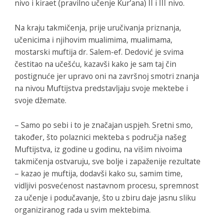
nivo i kiraet (pravilno učenje Kur’ana) II i III nivo.
Na kraju takmičenja, prije uručivanja priznanja,
učenicima i njihovim mualimima, mualimama,
mostarski muftija dr. Salem-ef. Dedović je svima
čestitao na učešću, kazavši kako je sam taj čin
postignuće jer upravo oni na završnoj smotri znanja
na nivou Muftijstva predstavljaju svoje mektebe i
svoje džemate.
– Samo po sebi i to je značajan uspjeh. Sretni smo,
također, što polaznici mekteba s područja našeg
Muftijstva, iz godine u godinu, na višim nivoima
takmičenja ostvaruju, sve bolje i zapaženije rezultate
– kazao je muftija, dodavši kako su, samim time,
vidljivi posvećenost nastavnom procesu, spremnost
za učenje i podučavanje, što u zbiru daje jasnu sliku
organiziranog rada u svim mektebima.