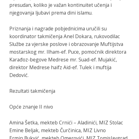
presudan, koliko je važan kontinuitet učenja i
njegovanja ljubavi prema dini islamu.
Priznanja i nagrade pobjednicima uručili su
koordinator takmičenja Anel Dokara, rukovodilac
Službe za vjerske poslove i obrazovanje Muftijstva
mostarskog mr. Ilham-ef. Puce, pomoćnik direktora
Karađoz-begove Medrese mr. Suad-ef. Mujakić,
direktor Medrese haifz Aid-ef. Tulek i muftija
Dedović.
Rezultati takmičenja
Opće znanje II nivo
Amina Šetka, mekteb Crnići – Aladinići, MIZ Stolac
Emine Beljak, mekteb Čurčinica, MIZ Livno
Ermin Bukvić, mekteb Omerovići, MIZ Tomislavgrad