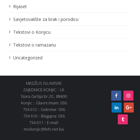
Rijaset
Savjetovalište za brak i porodicu
Tekstovi o Konjicu
Tekstovi o ramazanu
Uncategorized
MEDŽLIS ISLAMSKE
ZAJEDNICE KONJIC :: Ul.
Stara čaršija br.20., 88400
Konjic :: Glavni imam: 036
734 612 :: Sekretar: 036
734 610 :: Blagajna: 036
734 611 :: E-mail:
mizkonjic@bih.net.ba