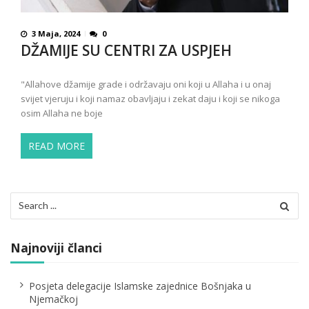
3 Maja, 2024
0
DŽAMIJE SU CENTRI ZA USPJEH
"Allahove džamije grade i održavaju oni koji u Allaha i u onaj
svijet vjeruju i koji namaz obavljaju i zekat daju i koji se nikoga
osim Allaha ne boje
READ MORE
Search
for:
Najnoviji članci
Posjeta delegacije Islamske zajednice Bošnjaka u
Njemačkoj