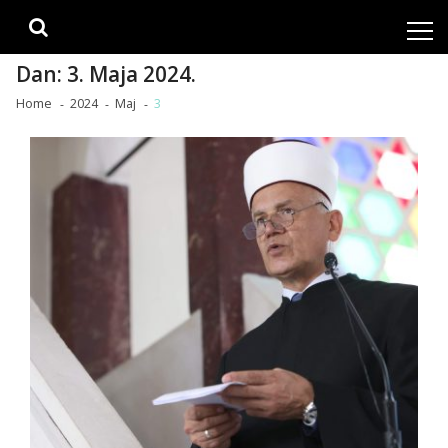
Skip
Skip
to
to
navigation
content
Dan:
3. Maja 2024.
Home
2024
Maj
3