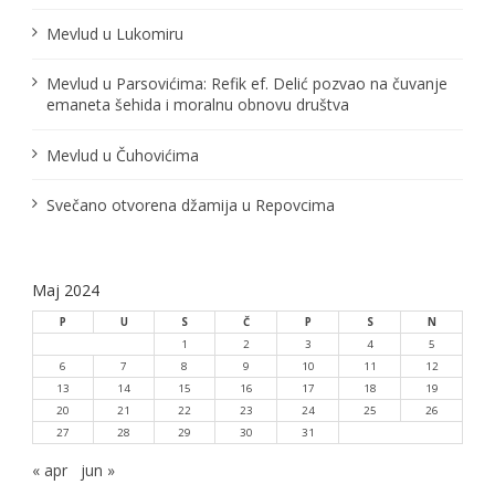
Mevlud u Lukomiru
Mevlud u Parsovićima: Refik ef. Delić pozvao na čuvanje
emaneta šehida i moralnu obnovu društva
Mevlud u Čuhovićima
Svečano otvorena džamija u Repovcima
Maj 2024
P
U
S
Č
P
S
N
1
2
3
4
5
6
7
8
9
10
11
12
13
14
15
16
17
18
19
20
21
22
23
24
25
26
27
28
29
30
31
« apr
jun »