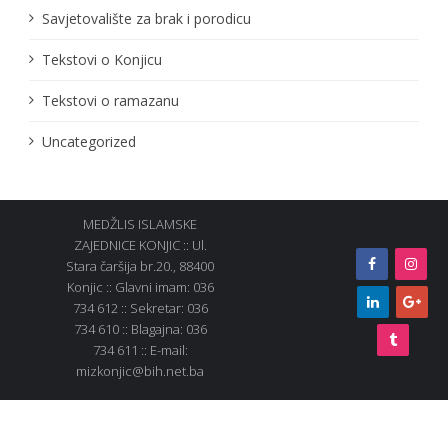
Savjetovalište za brak i porodicu
Tekstovi o Konjicu
Tekstovi o ramazanu
Uncategorized
MEDŽLIS ISLAMSKE
ZAJEDNICE KONJIC :: Ul.
Stara čaršija br.20., 88400
Konjic :: Glavni imam: 036
734 612 :: Sekretar: 036
734 610 :: Blagajna: 036
734 611 :: E-mail:
mizkonjic@bih.net.ba