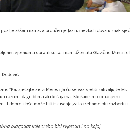
, poslije akšam namaza proučen je Jasin, mevlud i dova u znak sjeć
kupljenim vjernicima obratili su se imam džemata Glavičine Mumin ef
. Dedović.
e: “Pa, sjećajte se vi Mene, i Ja ću se vas sjetiti zahvaljujte Mi,
ti raznim blagoditima ali i kušnjama. Iskušani smo i imanjem i
. I dobro i loše može biti iskušenje,zato trebamo biti razboriti i
na blagodat koje treba biti svjestan i na kojoj