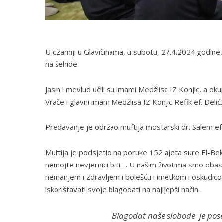
U džamiji u Glavičinama, u subotu, 27.4.2024.godine
na šehide.
Jasin i mevlud učili su imami Medžlisa IZ Konjic, a o
Vrače i glavni imam Medžlisa IZ Konjic Refik ef. Delić.
Predavanje je održao muftija mostarski dr. Salem ef
Muftija je podsjetio na poruke 152 ajeta sure El-Bekar
nemojte nevjernici biti…. U našim životima smo obasu
nemanjem i zdravljem i bolešću i imetkom i oskudicom
iskorištavati svoje blagodati na najljepši način.
Blagodat naše slobode je poseb