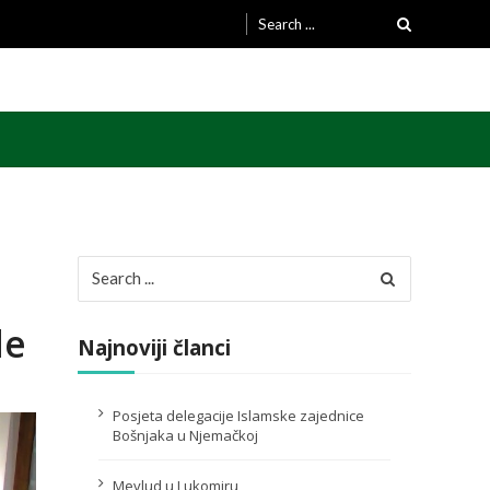
Search
for:
Search
for:
de
Najnoviji članci
Posjeta delegacije Islamske zajednice
Bošnjaka u Njemačkoj
Mevlud u Lukomiru