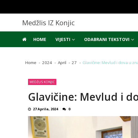
Skip
Skip
to
to
navigation
content
Medžlis IZ Konjic
HOME
VIJESTI
ODABRANI TEKSTOVI
Home
2024
April
27
Glavičine: Mevlud i dova u zn
MEDŽLIS KONJIC
Glavičine: Mevlud i d
27 Aprila, 2024
0