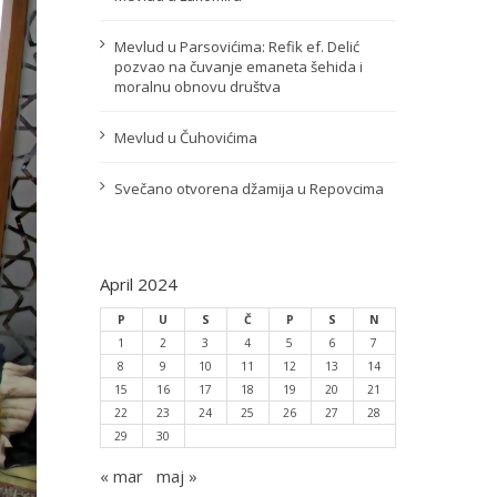
Mevlud u Parsovićima: Refik ef. Delić
pozvao na čuvanje emaneta šehida i
moralnu obnovu društva
Mevlud u Čuhovićima
Svečano otvorena džamija u Repovcima
April 2024
P
U
S
Č
P
S
N
1
2
3
4
5
6
7
8
9
10
11
12
13
14
15
16
17
18
19
20
21
22
23
24
25
26
27
28
29
30
« mar
maj »