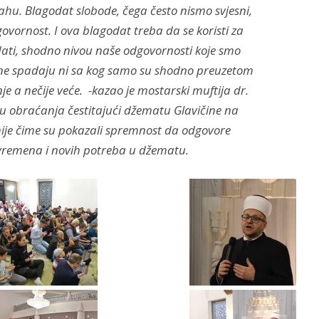
ahu. Blagodat slobode, čega često nismo svjesni,
ovornost. I ova blagodat treba da se koristi za
dati, shodno nivou naše odgovornosti koje smo
e ne spadaju ni sa kog samo su shodno preuzetom
 a nečije veće. -kazao je mostarski muftija dr.
ku obraćanja čestitajući džematu Glavičine na
je čime su pokazali spremnost da odgovore
vremena i novih potreba u džematu.