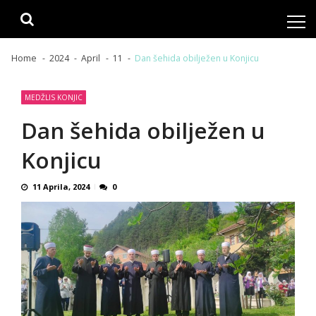
Skip
Skip
to
to
navigation
content
Home
2024
April
11
Dan šehida obilježen u Konjicu
MEDŽLIS KONJIC
Dan šehida obilježen u
Konjicu
11 Aprila, 2024
0