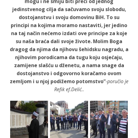
mogu i ne smiju biti preči od jednog
jedinstvenog cilja da sačuvamo svoju slobodu,
dostojanstvu i svoju domovinu BiH. To su
principi na kojima moramo nastaviti, jer jedino
na taj način nećemo izdati ove principe za koje
su naša braća dali svoje živote. Molim Boga
dragog da njima da njihovu šehidsku nagradu, a
njihovim porodicama da tugu koju osjećaju,
zamijene slašću u dženetu, a nama snage da
dostojanstvo i odgovorno koračamo ovom
zemljom i u njoj podižemo potomstvo”
-poručio je
Refik ef.Delić..