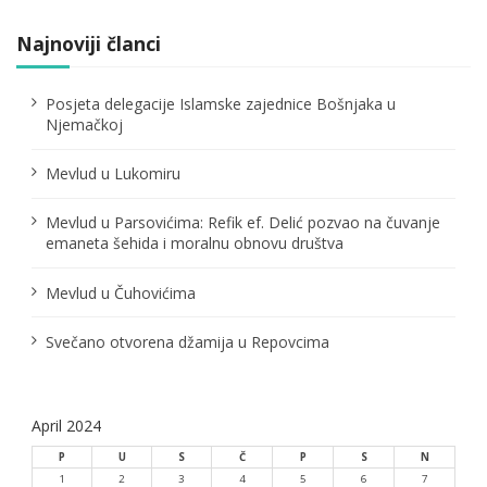
i
j
Najnoviji članci
a
Posjeta delegacije Islamske zajednice Bošnjaka u
č
Njemačkoj
l
Mevlud u Lukomiru
a
Mevlud u Parsovićima: Refik ef. Delić pozvao na čuvanje
n
emaneta šehida i moralnu obnovu društva
a
Mevlud u Čuhovićima
k
Svečano otvorena džamija u Repovcima
a
April 2024
P
U
S
Č
P
S
N
1
2
3
4
5
6
7