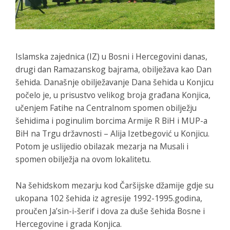
Islamska zajednica (IZ) u Bosni i Hercegovini danas,
drugi dan Ramazanskog bajrama, obilježava kao Dan
šehida. Današnje obilježavanje Dana šehida u Konjicu
počelo je, u prisustvo velikog broja građana Konjica,
učenjem Fatihe na Centralnom spomen obilježju
šehidima i poginulim borcima Armije R BiH i MUP-a
BiH na Trgu državnosti – Alija Izetbegović u Konjicu.
Potom je uslijedio obilazak mezarja na Musali i
spomen obilježja na ovom lokalitetu.
Na šehidskom mezarju kod Čaršijske džamije gdje su
ukopana 102 šehida iz agresije 1992-1995.godina,
proučen Ja’sin-i-šerif i dova za duše šehida Bosne i
Hercegovine i grada Konjica.