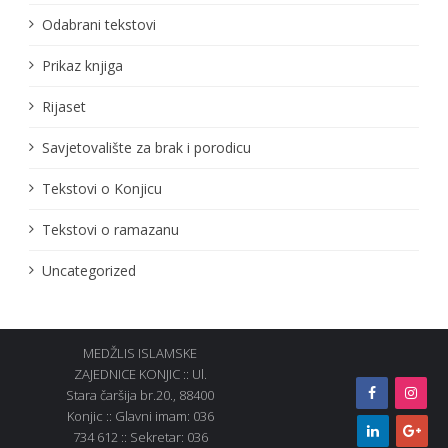
Odabrani tekstovi
Prikaz knjiga
Rijaset
Savjetovalište za brak i porodicu
Tekstovi o Konjicu
Tekstovi o ramazanu
Uncategorized
MEDŽLIS ISLAMSKE
ZAJEDNICE KONJIC :: Ul.
Stara čaršija br.20., 88400
Konjic :: Glavni imam: 036
734 612 :: Sekretar: 036