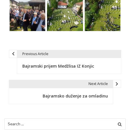
Previous Article
N
Bajramski prijem Medžlisa IZ Konjic
a
v
Next Article
i
Bajramsko duženje za omladinu
g
a
c
Search
for: