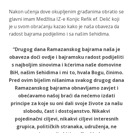
Nakon učenja dove okupljenim građanima obratio se
glavni imam Medžlisa IZ-e Konjic Refik ef. Delić koji
je u svom obraćanju kazao kako je naša obaveza da
radost bajrama podijelimo i sa našim šehidima.
“Drugog dana Ramazanskog bajrama naša je
obaveza doći ovdje i bajramsku radost podijeliti
s najboljim sinovima i kćerima naše domovine
BiH, našim šehidima i mi to, hvala Bogu, činimo.
Pred ovim bijelim nišanima svakog drugog dana
Ramazanskog bajrama obnavljamo zavjet i
obećavamo našoj braći da nećemo izdati
principe za koje su oni dali svoje živote za našu
slobodu, čast i dostojanstvo. Nikakvi
pojedinačni ciljevi, nikakvi ciljevi interesnih
grupica, političkih stranaka, udruženja, ne