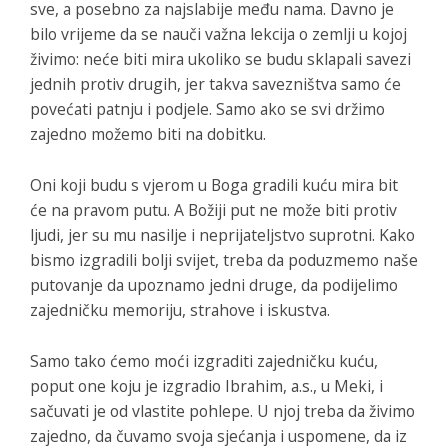
sve, a posebno za najslabije među nama. Davno je
bilo vrijeme da se nauči važna lekcija o zemlji u kojoj
živimo: neće biti mira ukoliko se budu sklapali savezi
jednih protiv drugih, jer takva savezništva samo će
povećati patnju i podjele. Samo ako se svi držimo
zajedno možemo biti na dobitku.
Oni koji budu s vjerom u Boga gradili kuću mira bit
će na pravom putu. A Božiji put ne može biti protiv
ljudi, jer su mu nasilje i neprijateljstvo suprotni. Kako
bismo izgradili bolji svijet, treba da poduzmemo naše
putovanje da upoznamo jedni druge, da podijelimo
zajedničku memoriju, strahove i iskustva.
Samo tako ćemo moći izgraditi zajedničku kuću,
poput one koju je izgradio Ibrahim, a.s., u Meki, i
sačuvati je od vlastite pohlepe. U njoj treba da živimo
zajedno, da čuvamo svoja sjećanja i uspomene, da iz