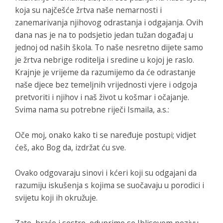
koja su najčešće žrtva naše nemarnosti i
zanemarivanja njihovog odrastanja i odgajanja. Ovih
dana nas je na to podsjetio jedan tužan događaj u
jednoj od naših škola. To naše nesretno dijete samo
je žrtva nebrige roditelja i sredine u kojoj je raslo.
Krajnje je vrijeme da razumijemo da će odrastanje
naše djece bez temeljnih vrijednosti vjere i odgoja
pretvoriti i njihov i naš život u košmar i očajanje.
Svima nama su potrebne riječi Ismaila, a.s.:
Oče moj, onako kako ti se naređuje postupi; vidjet
ćeš, ako Bog da, izdržat ću sve.
Ovako odgovaraju sinovi i kćeri koji su odgajani da
razumiju iskušenja s kojima se suočavaju u porodici i
svijetu koji ih okružuje.
Zato, braćo i sestre, oduprimo se Iblisovom pozivu