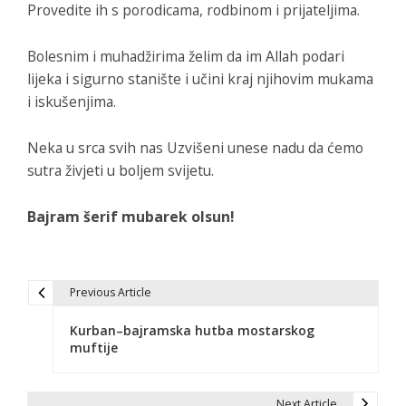
Provedite ih s porodicama, rodbinom i prijateljima.
Bolesnim i muhadžirima želim da im Allah podari
lijeka i sigurno stanište i učini kraj njihovim mukama
i iskušenjima.
Neka u srca svih nas Uzvišeni unese nadu da ćemo
sutra živjeti u boljem svijetu.
Bajram šerif mubarek olsun!
Previous Article
N
Kurban–bajramska hutba mostarskog
a
muftije
v
Next Article