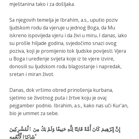
mještanina tako i za došljaka.
Sa njegovih temelja je Ibrahim, a.s., uputio poziv
ljudskom rodu da vjeruje u jednog Boga, da Mu
iskreno ispovijeda vjeru i da živi u miru
.
I danas, iako
su prošle hiljade godina, svjedočimo snazi ovog
poziva, koji je promijenio tok ljudske povijesti. Vjera
u Boga i uređenje svijeta koje iz te vjere izvire,
donosili su ljudskom rodu blagostanje i napredak,
sretan i miran život.
Danas, dok vršimo obred prinošenja kurbana,
sjetimo se životnog puta i žrtve koju je ovaj
pejgamber podnio. Ibrahim, a.s., kako nas uči Kur'an,
bio je ummet za sebe.
إِنَّ إِبْرَٰهِيمَ كَانَ أُمَّةً قَانِتًا لِلَّهِ حَنِيفًا وَلَمْ يَكُ مِنَ ٱلْمُشْرِكِينَ
شَاكِرًا لِّأَنْعُمِهِ ۚ