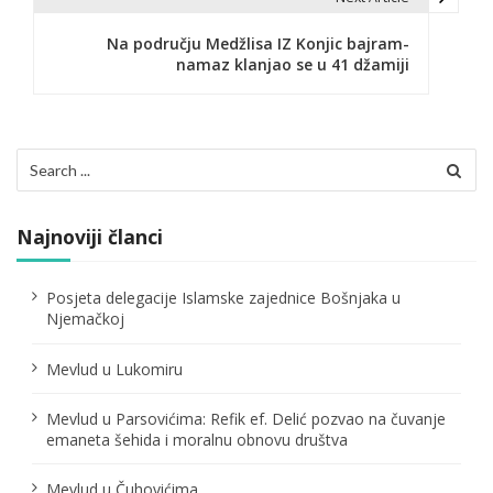
i
g
Na području Medžlisa IZ Konjic bajram-
namaz klanjao se u 41 džamiji
a
c
i
Search
for:
j
a
Najnoviji članci
č
Posjeta delegacije Islamske zajednice Bošnjaka u
l
Njemačkoj
a
Mevlud u Lukomiru
n
Mevlud u Parsovićima: Refik ef. Delić pozvao na čuvanje
a
emaneta šehida i moralnu obnovu društva
k
Mevlud u Čuhovićima