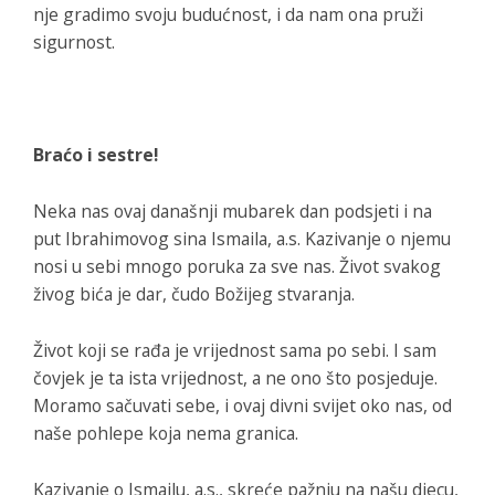
nje gradimo svoju budućnost, i da nam ona pruži
sigurnost.
Braćo i sestre!
Neka nas ovaj današnji mubarek dan podsjeti i na
put Ibrahimovog sina Ismaila, a.s. Kazivanje o njemu
nosi u sebi mnogo poruka za sve nas. Život svakog
živog bića je dar, čudo Božijeg stvaranja.
Život koji se rađa je vrijednost sama po sebi. I sam
čovjek je ta ista vrijednost, a ne ono što posjeduje.
Moramo sačuvati sebe, i ovaj divni svijet oko nas, od
naše pohlepe koja nema granica.
Kazivanje o Ismailu, a.s., skreće pažnju na našu djecu,