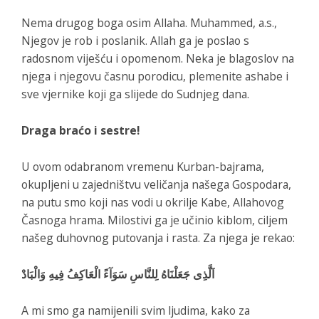
Nema drugog boga osim Allaha. Muhammed, a.s.,
Njegov je rob i poslanik. Allah ga je poslao s
radosnom viješću i opomenom. Neka je blagoslov na
njega i njegovu časnu porodicu, plemenite ashabe i
sve vjernike koji ga slijede do Sudnjeg dana.
Draga braćo i sestre!
U ovom odabranom vremenu Kurban-bajrama,
okupljeni u zajedništvu veličanja našega Gospodara,
na putu smo koji nas vodi u okrilje Kabe, Allahovog
Časnoga hrama. Milostivi ga je učinio kiblom, ciljem
našeg duhovnog putovanja i rasta. Za njega je rekao:
اَ
لَّذِى جَعَلْنَاهُ لِلنَّاسِ سَوَآءً الْعَاكِفُ فِيهِ وَالْبَا
دْ
A mi smo ga namijenili svim ljudima, kako za