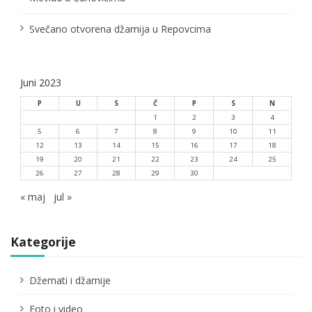
a
Svečano otvorena džamija u Repovcima
Juni 2023
P
U
S
Č
P
S
N
1
2
3
4
5
6
7
8
9
10
11
12
13
14
15
16
17
18
19
20
21
22
23
24
25
26
27
28
29
30
« maj
jul »
Kategorije
Džemati i džamije
Foto i video