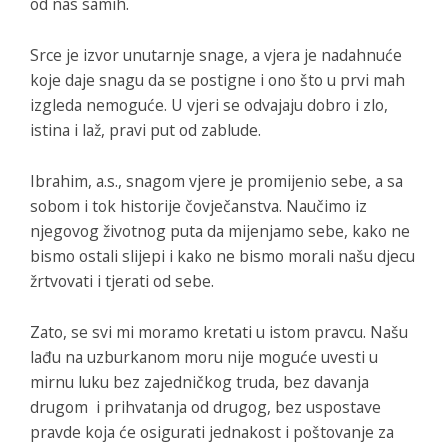
od nas samih.
Srce je izvor unutarnje snage, a vjera je nadahnuće
koje daje snagu da se postigne i ono što u prvi mah
izgleda nemoguće. U vjeri se odvajaju dobro i zlo,
istina i laž, pravi put od zablude.
Ibrahim, a.s., snagom vjere je promijenio sebe, a sa
sobom i tok historije čovječanstva. Naučimo iz
njegovog životnog puta da mijenjamo sebe, kako ne
bismo ostali slijepi i kako ne bismo morali našu djecu
žrtvovati i tjerati od sebe.
Zato, se svi mi moramo kretati u istom pravcu. Našu
lađu na uzburkanom moru nije moguće uvesti u
mirnu luku bez zajedničkog truda, bez davanja
drugom i prihvatanja od drugog, bez uspostave
pravde koja će osigurati jednakost i poštovanje za