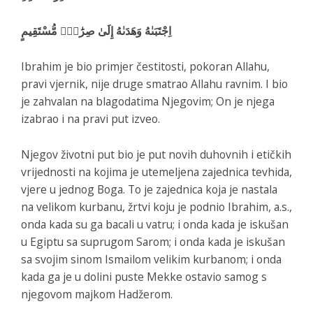
اِجْتَبَىٰهُ وَهَدَىٰهُ إِلَىٰ صِرَٰطٍۢ مُّسْتَقِيمٍ
Ibrahim je bio primjer čestitosti, pokoran Allahu,
pravi vjernik, nije druge smatrao Allahu ravnim. I bio
je zahvalan na blagodatima Njegovim; On je njega
izabrao i na pravi put izveo.
Njegov životni put bio je put novih duhovnih i etičkih
vrijednosti na kojima je utemeljena zajednica tevhida,
vjere u jednog Boga. To je zajednica koja je nastala
na velikom kurbanu, žrtvi koju je podnio Ibrahim, a.s.,
onda kada su ga bacali u vatru; i onda kada je iskušan
u Egiptu sa suprugom Sarom; i onda kada je iskušan
sa svojim sinom Ismailom velikim kurbanom; i onda
kada ga je u dolini puste Mekke ostavio samog s
njegovom majkom Hadžerom.