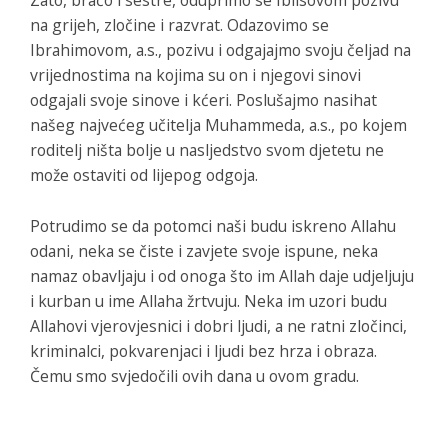
na grijeh, zločine i razvrat. Odazovimo se
Ibrahimovom, a.s., pozivu i odgajajmo svoju čeljad na
vrijednostima na kojima su on i njegovi sinovi
odgajali svoje sinove i kćeri. Poslušajmo nasihat
našeg najvećeg učitelja Muhammeda, a.s., po kojem
roditelj ništa bolje u nasljedstvo svom djetetu ne
može ostaviti od lijepog odgoja.
Potrudimo se da potomci naši budu iskreno Allahu
odani, neka se čiste i zavjete svoje ispune, neka
namaz obavljaju i od onoga što im Allah daje udjeljuju
i kurban u ime Allaha žrtvuju. Neka im uzori budu
Allahovi vjerovjesnici i dobri ljudi, a ne ratni zločinci,
kriminalci, pokvarenjaci i ljudi bez hrza i obraza.
Čemu smo svjedočili ovih dana u ovom gradu.