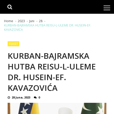
Skip
Skip
to
to
navigation
content
Home
2023
Juni
28
KURBAN-BAJRAMSKA HUTBA REISU-L-ULEME DR. HUSEIN-EF.
KAVAZOVIĆA
RIJASET
KURBAN-BAJRAMSKA
HUTBA REISU-L-ULEME
DR. HUSEIN-EF.
KAVAZOVIĆA
28 Juna, 2023
0