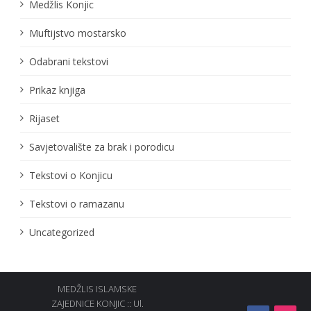
Medžlis Konjic
Muftijstvo mostarsko
Odabrani tekstovi
Prikaz knjiga
Rijaset
Savjetovalište za brak i porodicu
Tekstovi o Konjicu
Tekstovi o ramazanu
Uncategorized
MEDŽLIS ISLAMSKE
ZAJEDNICE KONJIC :: Ul.