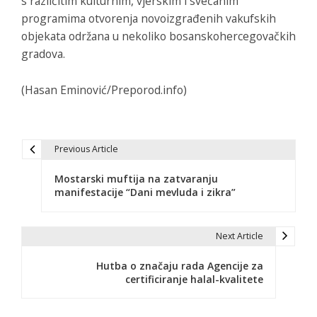
s različitim kulturnim, vjerskim i svečanim
programima otvorenja novoizgrađenih vakufskih
objekata održana u nekoliko bosanskohercegovačkih
gradova.
(Hasan Eminović/Preporod.info)
Previous Article
N
Mostarski muftija na zatvaranju
a
manifestacije “Dani mevluda i zikra”
v
i
Next Article
g
Hutba o značaju rada Agencije za
certificiranje halal-kvalitete
a
c