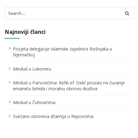
i
Search
for:
j
a
Najnoviji članci
č
Posjeta delegacije Islamske zajednice Bošnjaka u
l
Njemačkoj
a
Mevlud u Lukomiru
n
Mevlud u Parsovićima: Refik ef. Delić pozvao na čuvanje
a
emaneta šehida i moralnu obnovu društva
k
Mevlud u Čuhovićima
a
Svečano otvorena džamija u Repovcima