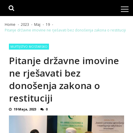
Skip
Skip
to
to
navigation
content
Home
2023
Maj
19
Pitanje državne imovine ne rješavati bez donošenja zakona o restituciji
MUFTIJSTVO MOSTARSKO
Pitanje državne imovine
ne rješavati bez
donošenja zakona o
restituciji
19 Maja, 2023
0